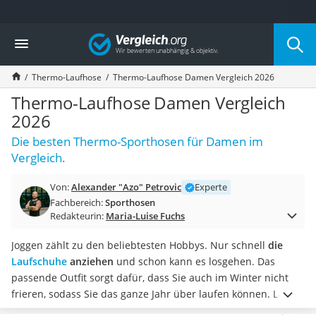
Die beliebtesten Vergleiche nach Kategorie
Vergleich
Freizeit & Sport
Gartentrampolin
Thermo-Laufhose
Thermo-Laufhose Damen Vergleich 2026
Trampolin
Metalldetektor
Thermo-Laufhose Damen Vergleich
Eufab-Fahrradträger
2026
Trampolin 366 cm
Die besten Thermo-Sporthosen für Damen im
Fahrradschloss
Vergleich.
Aluminium-Koffer
Futterboot
Von:
Alexander "Azo" Petrovic
Experte
Air Bike
Fachbereich:
Sporthosen
E-Bike-Dreirad
Redakteurin:
Maria-Luise Fuchs
Trekkingschuhe Herren
Reisetasche mit Rollen
Joggen zählt zu den beliebtesten Hobbys. Nur schnell
die
Klimmzugstation
Laufschuhe
anziehen
und schon kann es losgehen. Das
Koffer
passende Outfit sorgt dafür, dass Sie auch im Winter nicht
Nachtsichtgerät
frieren, sodass Sie das ganze Jahr über laufen können. Laut
Faltschloss
Online-Tests halten Thermo-Laufhosen für Damen besonders