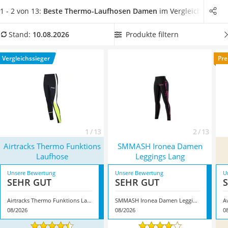
Handgepäck-Koffer
warm.
In unserem Vergleich finden Sie besonders
1 - 2 von 13:
Beste Thermo-Laufhosen Damen
im Vergleich
Vibrationsplatte
atmungsaktive Thermo-Laufhosen für Damen
. So steht den
Wanderschuhe Herren
ersten Läufen bei tieferen Temperaturen nichts mehr im
Produkte filtern
Stand:
10.08.2026
Sicherheitsweste Reiten
Wege. Überzeugt hat uns hier im August 2026 besonders das
Service
Modell
Airtracks Thermo Funktions Laufhose
*
mit seinen
Vergleichssieger
Pre
Eigenschaften.
1 / 13
2 / 13
Airtracks Thermo Funktions
SMMASH Ironea Damen
Laufhose
Leggings Lang
Unsere Bewertung
Unsere Bewertung
U
SEHR GUT
SEHR GUT
Airtracks Thermo Funktions Laufhose
SMMASH Ironea Damen Leggings Lang
A
08/2026
08/2026
0