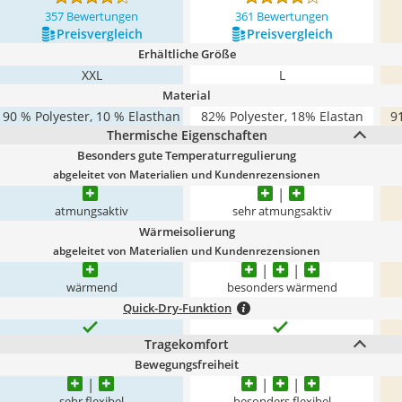
357 Bewertungen
361 Bewertungen
Preis­vergleich
Preis­vergleich
Erhältliche Größe
XXL
L
Material
90 % Polyester, 10 % Elasthan
82% Polyester, 18% Elastan
9
Thermische Eigenschaften
Besonders gute Temperaturregulierung
abgeleitet von Materialien und Kundenrezensionen
atmungsaktiv
sehr atmungsaktiv
Wärmeisolierung
abgeleitet von Materialien und Kundenrezensionen
wärmend
besonders wärmend
Quick-Dry-Funktion
Tragekomfort
Bewegungsfreiheit
sehr flexibel
besonders flexibel