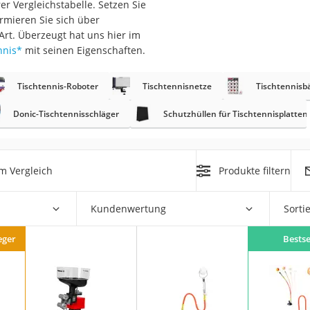
r Vergleichstabelle. Setzen Sie
erren
ormieren Sie sich über
llen
Art. Überzeugt hat uns hier im
nnis
*
mit seinen Eigenschaften.
Tischtennis-Roboter
Tischtennisnetze
Tischtennisbä
Donic-Tischtennisschläger
Schutzhüllen für Tischtennisplatten
r
m Vergleich
Produkte filtern
rren
eiten
Kundenwertung
Sorti
eger
Bestse