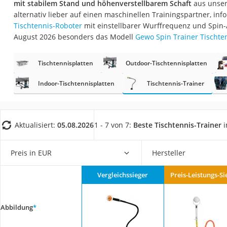
mit stabilem Stand und höhenverstellbarem Schaft
aus unsere
Trekkingschuhe H
alternativ lieber auf einen maschinellen Trainingspartner, inf
Reisetasche mit Ro
Tischtennis-Roboter
mit einstellbarer Wurffrequenz und Spin-
August 2026 besonders das Modell
Gewo Spin Trainer Tischte
Klimmzugstation
Koffer
Tischtennisplatten
Outdoor-Tischtennisplatten
Nachtsichtgerät
Indoor-Tischtennisplatten
Tischtennis-Trainer
Faltschloss
Handgepäck-Koffe
Vibrationsplatte
Aktualisiert:
05.08.2026
1 - 7 von 7:
Beste Tischtennis-Trainer
i
Wanderschuhe He
Preis in EUR
Hersteller
Sicherheitsweste R
Service
Vergleichssieger
Preis-Leistungs-Si
Abbildung
*