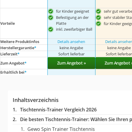
für Kinder geeignet
sehr gut verarbe
Befestigung an der
sehr stabiler St
Vorteile
Platte
für Kinder geeig
inkl. zweifarbiger Ball
Weitere Produktinfos
Details ansehen
Details ansehe
Herstellergarantie
*
keine Angabe
keine Angabe
Lieferzeit
*
Sofort lieferbar
Sofort lieferba
Zum Angebot »
Zum Angebot 
Zum Angebot
*
Erhältlich bei
*
Inhaltsverzeichnis
Tischtennis-Trainer Vergleich 2026
Die besten Tischtennis-Trainer:
Wählen Sie Ihren p
Gewo Spin Trainer Tischtennis