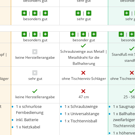
besonders gut
sehr gut
besonde
besonders gut
sehr gut
sehr 
besonders gut
besonder gut
besonde
Schraubzwinge aus Metall |
apf |
Standfuß mit
keine Herstellerangabe
Metalldraht für die
stand
Ballhalterung
läger
sehr gut
ohne Tischtennis-Schläger
ohne Tischten
keine Herstellerangabe
47 cm
25 - 5
•
•
•
t
1 x schnurlose
1 x Schraubzwinge
1 x Saugnap
•
•
Fernbedienung
1 x Universalstange
1 x Ballhalt
•
•
inkl. Batterie
zweifarbige
1 x Tischtennisball
•
Tischtennisb
1 x Netzkabel
•
1 x höhenve