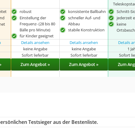
Teleskopst
itet
robust
konsistente Ballbahn
Schnitt-Si
and
Einstellung der
schneller Auf- und
jederzeit 
Frequenz- (28 bis 80
Abbau
net
keine
Bälle pro Minute)
stabile Konstruktion
Ortsbesc
für Kinder geeignet
n
Details ansehen
Details ansehen
Details 
keine Angabe
keine Angabe
1 Ja
r
Sofort lieferbar
Sofort lieferbar
Sofort li
»
Zum Angebot »
Zum Angebot »
Zum Ang
ersönlichen Testsieger aus der Bestenliste.