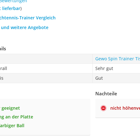
 Bewertungen
t lieferbar
)
schtennis-Trainer Vergleich
h und weitere Angebote
ils
Gewo Spin Trainer Ti
rall
Sehr gut
is
Gut
Nachteile
r geeignet
nicht höhenve
ng an der Platte
farbiger Ball