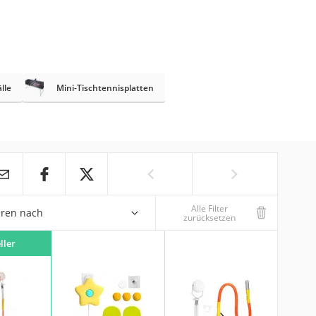
lle
Mini-Tischtennisplatten
Alle Filter
eren nach
zurücksetzen
ller