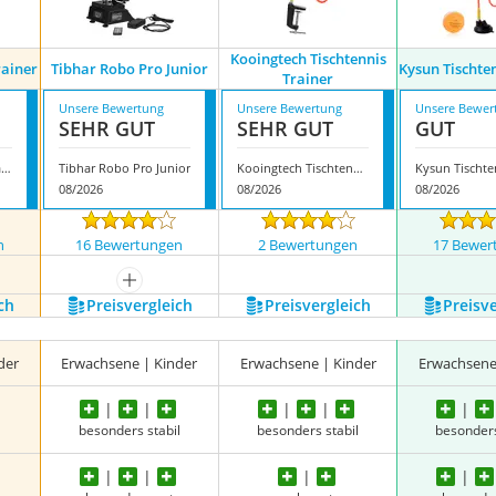
Kooingtech Tischtennis
rainer
Tibhar Robo Pro Junior
Kysun Tischte
Trainer
Unsere Bewertung
Unsere Bewertung
Unsere Bewer
SEHR GUT
SEHR GUT
GUT
Herchr Ping Pong Trainer
Tibhar Robo Pro Junior
Kooingtech Tischtennis Trainer
08/2026
08/2026
08/2026
n
16 Bewertungen
2 Bewertungen
17 Bewer
mehr anzeigen
ch
Preis­vergleich
Preis­vergleich
Preis­v
der
Erwachsene | Kinder
Erwachsene | Kinder
Erwachsene
besonders stabil
besonders stabil
besonders