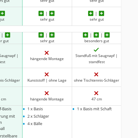
rs gut
sehr gut
sehr gut
gut
sehr gut
sehr gut
r gut
sehr gut
besonders gut
 Saugnapf |
Standfuß mit Saugnapf |
hängende Montage
fest
standfest
nis-Schläger
Kunststoff | ohne Lage
ohne Tischtennis-Schläger
6 cm
hängende Montage
47 cm
•
•
f-Basis
1 x Basis
1 x Basis mit Schaft
•
erung mit
2 x Schläger
•
m
4 x Bälle
all
rstellbare