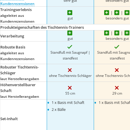
sehr gut
besonders gut
Kundenrezensionen
Trainingserlebnis
abgeleitet aus
gut
besonders gut
Kundenrezensionen
Produkteigenschaften des Tischtennis-Trainers
Verarbeitung
gut
besonders gut
Robuste Basis
Standfuß mit Saugnapf |
Standfuß mit Saugn
abgeleitet aus
standfest
standfest
Kundenrezensionen
Robuster Tischtennis-
Schläger
ohne Tischtennis-Schläger
ohne Tischtennis-Sch
laut Herstellerangaben
Höhenverstellbarer
Schaft
55 cm
29 cm
laut Herstellerangaben
•
•
1 x Basis mit Schaft
1 x Basis mit Schaf
•
2 x Bälle
Set-Inhalt