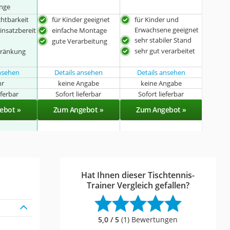
ange
chtbarkeit
für Kinder geeignet
für Kinder und
Erwachsene geeignet
einsatzbereit
einfache Montage
sehr stabiler Stand
gute Verarbeitung
sehr gut verarbeitet
hränkung
ansehen
Details ansehen
Details ansehen
hr
keine Angabe
keine Angabe
eferbar
Sofort lieferbar
Sofort lieferbar
ebot »
Zum Angebot »
Zum Angebot »
Hat Ihnen dieser Tischtennis-
Trainer Vergleich gefallen?
5,0 / 5
(1) Bewertungen