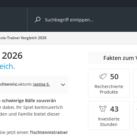
ergleiche nach Kategorie
nis-Trainer Vergleich 2026
h 2026
Fakten zum 
eich.
er
50
schtennis
Lektorin:
Janina S.
Recherchierte
Produkte
h schwierige Bälle souverän
43
 dabei, Ihr Spiel kontinuierlich
den und Familie bietet dieser
Investierte
Stunden
Sie jetzt einen
Tischtennistrainer