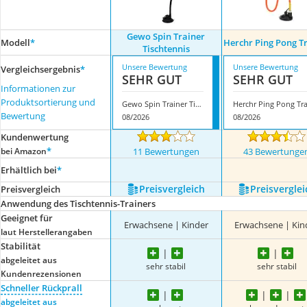
Gewo Spin Trainer
Modell
*
Herchr Ping Pong T
Tischtennis
Unsere Bewertung
Unsere Bewertung
Vergleichsergebnis
*
SEHR GUT
SEHR GUT
Informationen zur
Produktsortierung und
Gewo Spin Trainer Tischtennis
Bewertung
08/2026
08/2026
Kundenwertung
*
bei Amazon
11 Bewertungen
43 Bewertunge
Erhältlich bei
*
Preis­vergleich
Preis­verglei
Preis­vergleich
Anwendung des Tischtennis-Trainers
Geeignet für
Erwachsene | Kinder
Erwachsene | Kin
laut Herstellerangaben
Stabilität
abgeleitet aus
sehr stabil
sehr stabil
Kundenrezensionen
Schneller Rückprall
abgeleitet aus