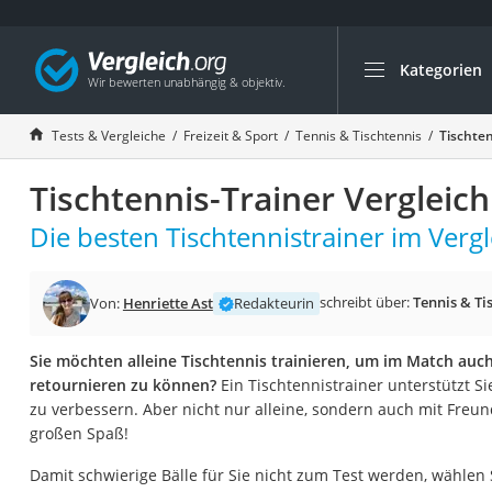
Kategorien
Die beliebtesten V
Freizeit & Sport
Tests & Vergleiche
Freizeit & Sport
Tennis & Tischtennis
Tischten
Gartentrampolin
Tischtennis-Trainer Vergleic
Trampolin
Metalldetektor
Die besten Tischtennistrainer im Vergl
Eufab-Fahrradträg
Trampolin 366 cm
schreibt über:
Tennis & Ti
Von:
Henriette Ast
Redakteurin
Fahrradschloss
Sie möchten alleine Tischtennis trainieren, um im Match auc
Aluminium-Koffer
retournieren zu können?
Ein Tischtennistrainer unterstützt Sie
Futterboot
zu verbessern. Aber nicht nur alleine, sondern auch mit Freun
großen Spaß!
Air Bike
E-Bike-Dreirad
Damit schwierige Bälle für Sie nicht zum Test werden, wählen 