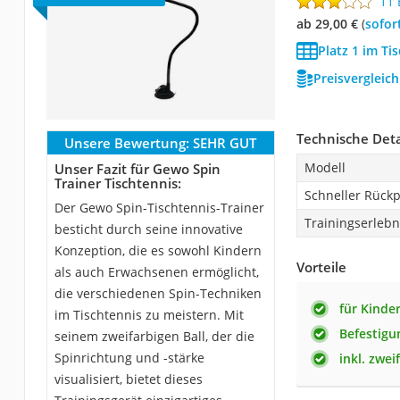
11
ab 29,00 €
(
Sofor
Platz 1 im Ti
Preisvergleic
Technische Deta
Unsere Bewertung:
SEHR GUT
Modell
Unser Fazit für Gewo Spin
Trainer Tischtennis:
Schneller Rückp
Der Gewo Spin-Tischtennis-Trainer
Trainingserlebn
besticht durch seine innovative
Konzeption, die es sowohl Kindern
Vorteile
als auch Erwachsenen ermöglicht,
die verschiedenen Spin-Techniken
für Kinde
im Tischtennis zu meistern. Mit
Befestigu
seinem zweifarbigen Ball, der die
Spinrichtung und -stärke
inkl. zwei
visualisiert, bietet dieses