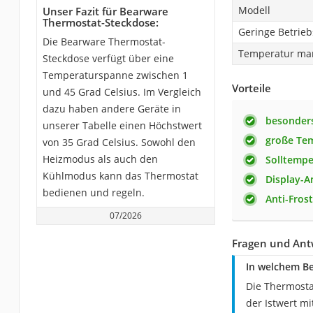
Modell
Unser Fazit für Bearware
Thermostat-Steckdose:
Geringe Betrie
Die Bearware Thermostat-
Temperatur man
Steckdose verfügt über eine
Temperaturspanne zwischen 1
Vorteile
und 45 Grad Celsius. Im Vergleich
dazu haben andere Geräte in
besonders
unserer Tabelle einen Höchstwert
große Te
von 35 Grad Celsius. Sowohl den
Heizmodus als auch den
Solltempe
Kühlmodus kann das Thermostat
Display-A
bedienen und regeln.
Anti-Fros
07/2026
Fragen und Ant
In welchem Be
Die Thermosta
der Istwert m