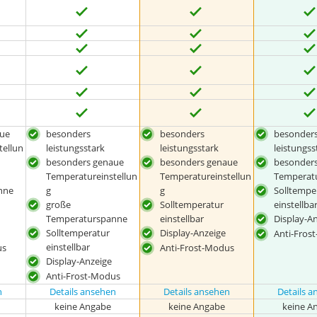
ue
besonders
besonders
besonder
tellun
leistungsstark
leistungsstark
leistungss
besonders genaue
besonders genaue
besonders
Temperatureinstellun
Temperatureinstellun
Temperat
nne
g
g
Solltempe
große
Solltemperatur
einstellba
Temperaturspanne
einstellbar
Display-A
Solltemperatur
Display-Anzeige
Anti-Fros
einstellbar
us
Anti-Frost-Modus
Display-Anzeige
Anti-Frost-Modus
n
Details ansehen
Details ansehen
Details 
keine Angabe
keine Angabe
keine A