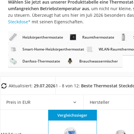
Wählen Sie jetzt aus unserer Produkttabelle eine Thermostat
Fliesenschneider
umfangreichen Betriebstemperatur aus
, um nicht nur kleine
Hochdruckreinige
zu steuern. Überzeugt hat uns hier im Juli 2026 besonders da
Steckdose
*
mit seinen Eigenschaften.
Doppelschleifer
Überwachungska
Heizkörperthermostate
Raumthermostate
Benzinrasenmäher 
Smart-Home-Heizkörperthermostate
WLAN-Raumthermos
Akku-Laubsauger
Danfoss-Thermostate
Brauchwassermischer
Löschdecke
Multimeter
Winterharte Palm
Aktualisiert:
29.07.2026
1 - 8 von 12:
Beste Thermostat Steckd
Gasdurchlauferhit
Service
Preis in EUR
Hersteller
Vergleichssieger