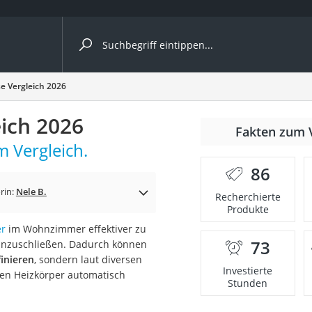
ergleiche nach Kategorie
e Vergleich 2026
ich 2026
nmäher
Fakten zum 
 Vergleich.
s
86
er
rin:
Nele B.
Recherchierte
Produkte
gerät
er
im Wohnzimmer effektiver zu
2 Innengeräte
73
 anzuschließen. Dadurch können
inieren
, sondern laut diversen
Investierte
en Heizkörper automatisch
Stunden
e