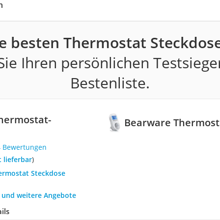
h
e besten Thermostat Steckdos
ie Ihren persönlichen Testsiege
Bestenliste.
hermostat-
Bearware Thermost
4 Bewertungen
t lieferbar
)
hermostat Steckdose
h und weitere Angebote
ils