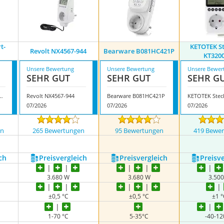
t-
KETOTEK S
Revolt NX4567-944
Bearware B081HC421P
KT320
Unsere Bewertung
Unsere Bewertung
Unsere Bewer
SEHR GUT
SEHR GUT
SEHR G
 Smart-Thermostat
Revolt NX4567-944
Bearware B081HC421P
07/2026
07/2026
07/2026
en
265 Bewertungen
95 Bewertungen
419 Bewe
ch
Preis­vergleich
Preis­vergleich
Preis­v
3.680 W
3.680 W
3.50
±0,5 °C
±0,5 °C
±1 
1-70 °C
5-35°C
-40-12