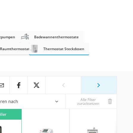
tpumpen
Badewannenthermostate
-Raumthermostate
Thermostat Steckdosen
Alle Filter
eren nach
zurücksetzen
ller