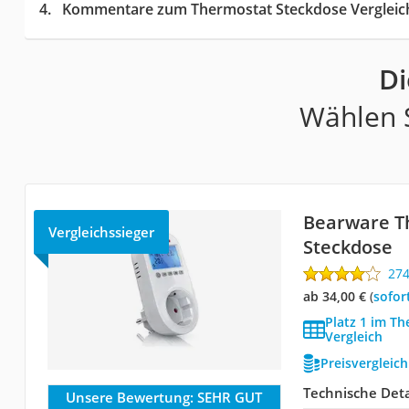
Kommentare zum Thermostat Steckdose Vergleic
Di
Wählen S
Bearware T
Vergleichssieger
Steckdose
27
ab 34,00 €
(
Sofor
Platz 1 im T
Vergleich
Preisvergleic
Technische Deta
Unsere Bewertung:
SEHR GUT