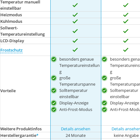
Temperatur manuell
einstellbar
Heizmodus
Kühlmodus
Sollwert-
Temperatureinstellung
LCD-Display
Frostschutz
besonders genaue
besonders gena
Temperatureinstellun
Temperatureins
g
g
große
große
Temperaturspanne
Temperaturspa
Solltemperatur
Solltemperatur
Vorteile
einstellbar
einstellbar
Display-Anzeige
Display-Anzeige
Anti-Frost-Modus
Anti-Frost-Mod
Weitere Produktinfos
Details ansehen
Details ansehe
Herstellergarantie
*
24 Monate
keine Angabe