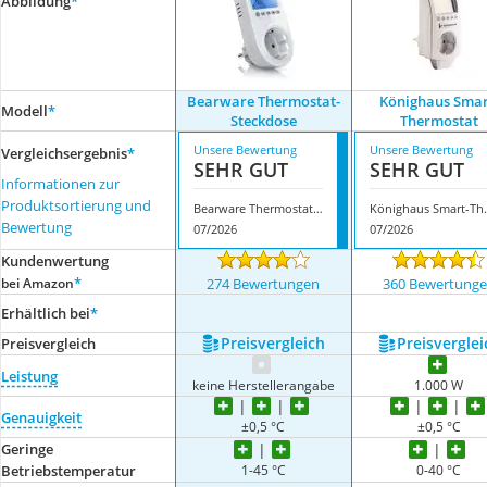
Abbildung
*
Bearware Thermostat-
Könighaus Smar
Modell
*
Steckdose
Thermostat
Unsere Bewertung
Unsere Bewertung
Vergleichsergebnis
*
SEHR GUT
SEHR GUT
Informationen zur
Produktsortierung und
Bearware Thermostat-Steckdose
Könighaus
Bewertung
07/2026
07/2026
Kundenwertung
*
bei Amazon
274 Bewertungen
360 Bewertung
Erhältlich bei
*
Preis­vergleich
Preis­verglei
Preis­vergleich
Leistung
keine Herstellerangabe
1.000 W
Genauigkeit
±0,5 °C
±0,5 °C
Geringe
1-45 °C
0-40 °C
Betriebstemperatur