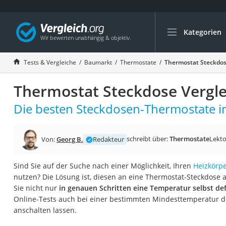
Kategorien
Die beliebtesten V
Baumarkt
Tests & Vergleiche
Baumarkt
Thermostate
Thermostat Steckdos
Tresor feuerfest
Thermostat Steckdose Vergle
Makita-Akku-Rase
Kappsäge
Die besten Steckdosen-Thermostate im
Smartes Türschlos
Akku-Rasentrimm
schreibt über:
Thermostate
Lekto
Von:
Georg B.
Redakteur
Feuchtigkeitsmess
Sind Sie auf der Suche nach einer Möglichkeit, Ihren
Heizkörp
Split-Klimaanlage 
nutzen? Die Lösung ist, diesen an eine Thermostat-Steckdose
Pelletofen
Sie nicht nur
in genauen Schritten eine Temperatur selbst def
Online-Tests auch bei einer bestimmten Mindesttemperatur d
Bohrmaschine
anschalten lassen.
Tiefbrunnenpump