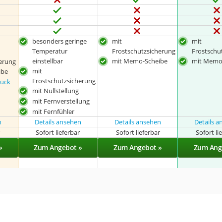
besonders geringe
mit
mit
Temperatur
Frostschutzsicherung
Frostschu
einstellbar
mit Memo-Scheibe
mit Memo
erung
mit
ibe
Frostschutzsicherung
tück
mit Nullstellung
mit Fernverstellung
mit Fernfühler
n
Details ansehen
Details ansehen
Details 
r
Sofort lieferbar
Sofort lieferbar
Sofort li
»
Zum Angebot »
Zum Angebot »
Zum Ang