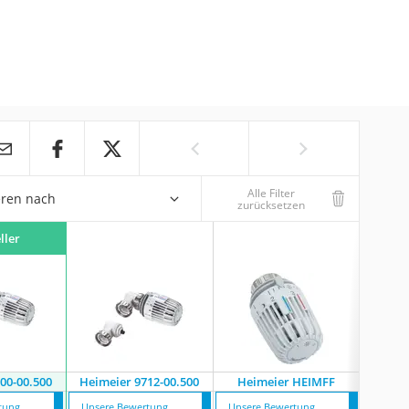
Alle Filter
eren nach
zurücksetzen
ller
00-00.500
Heimeier 9712-00.500
Heimeier HEIMFF
Hei
tung
Unsere Bewertung
Unsere Bewertung
Unsere