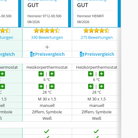
GUT
GUT
GUT
-00.500
Heimeier 9712-00.500
Heimeier HEIMFF
Heimei
08/2026
08/2026
08/202
rtungen
330 Bewertungen
275 Bewertungen
2385
ehr anzeigen
mehr anzeigen
ergleich
Preis­vergleich
Preis­vergleich
P
hermostat
Heizkörperthermostat
Heizkörperthermostat
Heizk
C
6 °C
6 °C
°C
28 °C
28 °C
 1,5
M 30 x 1,5
M 30 x 1,5
ell
manuell
manuell
Symbole
Ziffern, Symbole
Ziffern, Symbole
Zif
ß
Weiß
Weiß