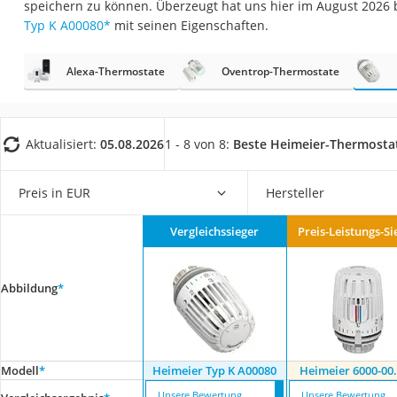
speichern zu können. Überzeugt hat uns hier im August 2026
Fliesenschneider
Typ K A00080
*
mit seinen Eigenschaften.
Hochdruckreinige
Doppelschleifer
Alexa-Thermostate
Oventrop-Thermostate
Überwachungska
Benzinrasenmäher 
Aktualisiert:
05.08.2026
1 - 8 von 8:
Beste Heimeier-Thermosta
Akku-Laubsauger
Löschdecke
Preis in EUR
Hersteller
Multimeter
Vergleichssieger
Preis-Leistungs-Si
Winterharte Palm
Gasdurchlauferhit
Abbildung
*
Service
Modell
*
Heimeier Typ K A00080
Heimeier 6000-00
Unsere Bewertung
Unsere Bewertung