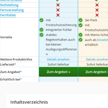
Nullstellung
Fernverstellung
Fernfühler
mit
3er-Pack
Frostschutzsicherung
mit
integrierter Fühler
Frostschutzsich
stabiles
mit Memo-Sche
Vorteile
Regelverhalten auch
auch als
Einzels
bei kleinen
erhältlich
Auslegungsdifferenze
n
Weitere Produktinfos
Details ansehen
Details ansehe
Lieferzeit
*
Sofort lieferbar
Sofort lieferba
Zum Angebot »
Zum Angebot 
Zum Angebot
*
Erhältlich bei
*
Inhaltsverzeichnis