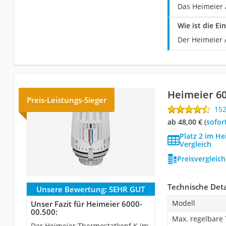
Das Heimeier 
Wie ist die E
Der Heimeier 
Heimeier 60
Preis-Leistungs-Sieger
15
ab 48,00 €
(
Sofor
Platz 2 im H
Vergleich
Preisvergleic
Technische Deta
Unsere Bewertung:
SEHR GUT
Modell
Unser Fazit für Heimeier 6000-
00.500:
Max. regelbare
Der Heimeier Thermostatkopf K im