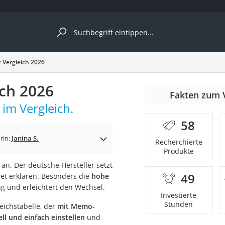
ergleiche nach Kategorie
 Vergleich 2026
ch 2026
nmäher
Fakten zum 
im Vergleich.
s
58
er
rin:
Janina S.
Recherchierte
Produkte
gerät
an. Der deutsche Hersteller setzt
2 Innengeräte
49
net erklären. Besonders die
hohe
g und erleichtert den Wechsel.
Investierte
Stunden
eichstabelle, der
mit Memo-
e
l und einfach einstellen
und