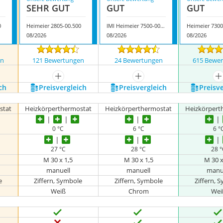
SEHR GUT
GUT
GUT
0
Heimeier 2805-00.500
IMI Heimeier 7500-00.501
Heimeier 7300
08/2026
08/2026
08/2026
en
121 Bewertungen
24 Bewertungen
615 Bewe
mehr anzeigen
mehr anzeigen
m
ch
Preis­vergleich
Preis­vergleich
Preis­v
stat
Heizkörperthermostat
Heizkörperthermostat
Heizkörpert
0 °C
6 °C
6 °
27 °C
28 °C
28 
M 30 x 1,5
M 30 x 1,5
M 30 x
manuell
manuell
manu
e
Ziffern, Symbole
Ziffern, Symbole
Ziffern, 
Weiß
Chrom
Wei