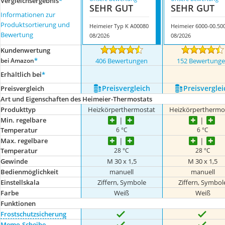
Vergleichsergebnis
*
SEHR GUT
SEHR GUT
Informationen zur
Produktsortierung und
Heimeier Typ K A00080
Heimeier 6000-00.50
Bewertung
08/2026
08/2026
Kundenwertung
*
bei Amazon
406 Bewertungen
152 Bewertung
Erhältlich bei
*
Preis­vergleich
Preis­verglei
Preis­vergleich
Art und Eigenschaften des Heimeier-Thermostats
Produkttyp
Heizkörperthermostat
Heizkörperthermo
Min. regelbare
6 °C
6 °C
Temperatur
Max. regelbare
28 °C
28 °C
Temperatur
Gewinde
M 30 x 1,5
M 30 x 1,5
Bedienmöglichkeit
manuell
manuell
Einstellskala
Ziffern, Symbole
Ziffern, Symbol
Farbe
Weiß
Weiß
Funktionen
Frostschutzsicherung
Memo-Scheibe