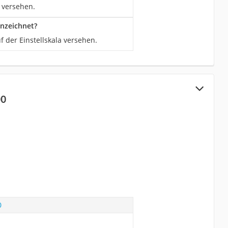
 versehen.
nnzeichnet?
 der Einstellskala versehen.
00
0