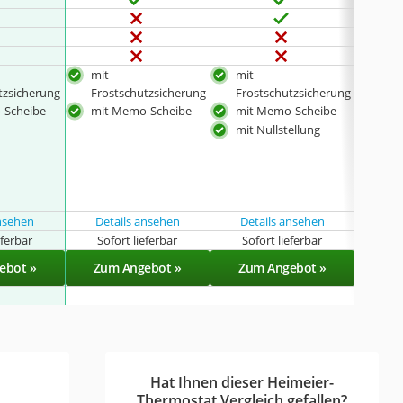
mit
mit
mit
tzsicherung
Frostschutzsicherung
Frostschutzsicherung
Fro
-Scheibe
mit Memo-Scheibe
mit Memo-Scheibe
mit
mit Nullstellung
mit 
ansehen
Details ansehen
Details ansehen
Det
eferbar
Sofort lieferbar
Sofort lieferbar
Sof
ebot »
Zum Angebot »
Zum Angebot »
Zu
Hat Ihnen dieser Heimeier-
Thermostat Vergleich gefallen?