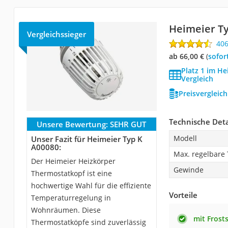
Heimeier Ty
Vergleichssieger
40
ab 66,00 €
(
Sofor
Platz 1 im H
Vergleich
Preisvergleic
Technische Deta
Unsere Bewertung:
SEHR GUT
Modell
Unser Fazit für Heimeier Typ K
A00080:
Max. regelbare
Der Heimeier Heizkörper
Gewinde
Thermostatkopf ist eine
hochwertige Wahl für die effiziente
Vorteile
Temperaturregelung in
Wohnräumen. Diese
mit Frost
Thermostatköpfe sind zuverlässig