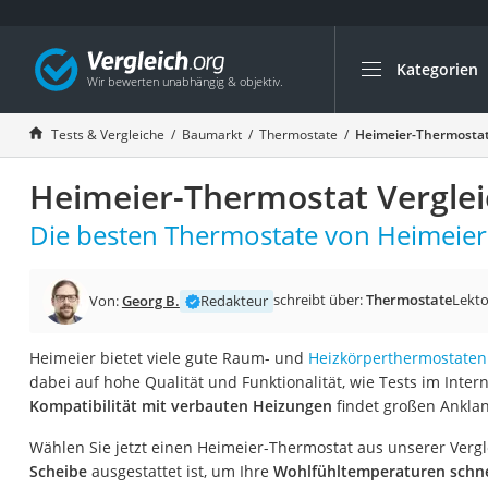
Kategorien
Die beliebtesten V
Baumarkt
Tests & Vergleiche
Baumarkt
Thermostate
Heimeier-Thermostat
Tresor feuerfest
Heimeier-Thermostat Verglei
Makita-Akku-Rase
Kappsäge
Die besten Thermostate von Heimeier 
Smartes Türschlos
Akku-Rasentrimm
schreibt über:
Thermostate
Lekto
Von:
Georg B.
Redakteur
Feuchtigkeitsmess
Heimeier bietet viele gute Raum- und
Heizkörperthermostaten
Split-Klimaanlage 
dabei auf hohe Qualität und Funktionalität, wie Tests im Inter
Pelletofen
Kompatibilität mit verbauten Heizungen
findet großen Anklan
Bohrmaschine
Wählen Sie jetzt einen Heimeier-Thermostat aus unserer Vergl
Tiefbrunnenpump
Scheibe
ausgestattet ist, um Ihre
Wohlfühltemperaturen schnel