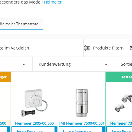
 besonders das Modell
Heimeier
r
Heimeier-Thermostate
mera
mit Elektrostart
te
im Vergleich
Produkte filtern
Kundenwertung
Sorti
eger
Bestse
en
zer
.500
Heimeier 2805-00.500
IMI Heimeier 7500-00.501
Heimeier 73
Unsere Bewertung
Unsere Bewertung
Unsere Bewer