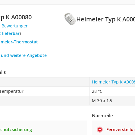
p K A00080
Heimeier Typ K A00
6 Bewertungen
t lieferbar
)
eimeier-Thermostat
h und weitere Angebote
ils
Heimeier Typ K A000
 Temperatur
28 °C
M 30 x 1,5
Nachteile
schutzsicherung
Fernverstellu