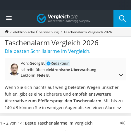
Die beliebtesten Vergleiche nach Kategorie
Vergleich
Baumarkt
Tresor feuerfest
elektronische Überwachung
Taschenalarm Vergleich 2026
Makita-Akku-Rasenmäher
Kappsäge
Taschenalarm Vergleich 2026
Smartes Türschloss
Die besten Schrillalarme im Vergleich.
Akku-Rasentrimmer
Feuchtigkeitsmessgerät
Von:
Georg B.
Redakteur
Split-Klimaanlage 2 Innengeräte
schreibt über:
elektronische Überwachung
Pelletofen
Lektorin:
Nele B.
Bohrmaschine
Tiefbrunnenpumpe
Wenn Sie sich nachts auf wenig belebten Wegen unsicher
Fliesenschneider
fühlen, gibt es eine sicherere und
empfehlenswertere
Hochdruckreiniger
Alternative zum Pfefferspray: den Taschenalarm
. Mit bis zu
Doppelschleifer
140 dB können Sie in wenigen Augenblicken einen Alarm
Überwachungskamera
ertönen lassen, der die meisten Angreifer abschrecken sollte.
Benzinrasenmäher mit Elektrostart
Möchten Sie nicht nur sich selbst, sondern beispielsweise
1 - 2 von 14:
Beste Taschenalarme
im Vergleich
Akku-Laubsauger
gleich Ihre ganze Familie schützen, empfiehlt sich der Kauf