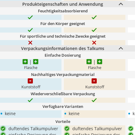
Produkteigenschaften und Anwendung
Feuchtigkeitsabsorbierend
Für den Körper geeignet
Für sportliche und technische Zwecke geeignet
Verpackungsinformationen des Talkums
Einfache Dosierung
Flasche
Flasche
Nachhaltiges Verpackungmaterial
Kunststoff
Kunststoff
Wiederverschließbare Verpackung
Verfügbare Varianten
•
•
•
keine
keine
k
Vorteile
duftendes Talkumpulver
duftendes Talkumpulver
einfache Dosierung des
einfache Dosierung des