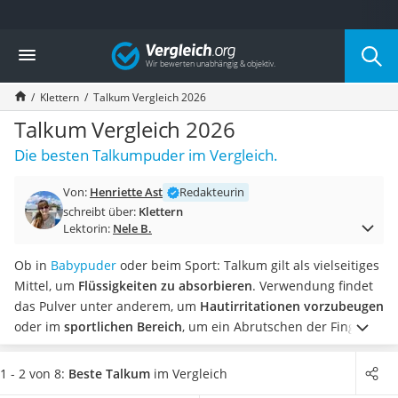
Die beliebtesten Vergleiche nach Kategorie
Vergleich
Freizeit & Sport
Gartentrampolin
Klettern
Talkum Vergleich 2026
Trampolin
Metalldetektor
Talkum Vergleich 2026
Eufab-Fahrradträger
Die besten Talkumpuder im Vergleich.
Trampolin 366 cm
Fahrradschloss
Von:
Henriette Ast
Redakteurin
Aluminium-Koffer
schreibt über:
Klettern
Futterboot
Lektorin:
Nele B.
Air Bike
E-Bike-Dreirad
Ob in
Babypuder
oder beim Sport: Talkum gilt als vielseitiges
Trekkingschuhe Herren
Mittel, um
Flüssigkeiten zu absorbieren
. Verwendung findet
Reisetasche mit Rollen
das Pulver unter anderem, um
Hautirritationen vorzubeugen
Klimmzugstation
oder im
sportlichen Bereich
, um ein Abrutschen der Finger
Koffer
beim Klettern oder Gewichtheben zu vermeiden.
Tests im
Nachtsichtgerät
Internet berichten, dass sich viele Talkumpulver sowohl für
1 - 2 von 8:
Beste Talkum
im Vergleich
Faltschloss
Anwendungen im kosmetischen Bereich als auch für den