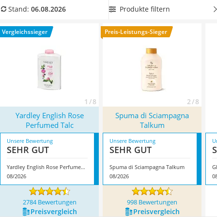
Handgepäck-Koffer
sportlichen bzw. technischen Gebrauch eignen. Wählen Sie
Produkte filtern
Stand:
06.08.2026
Vibrationsplatte
jetzt aus unserer Vergleichstabelle Talkum, das
frei von
Wanderschuhe Herren
Duftstoffen
ist, um so
flexibel bei der Verwendung
zu
Vergleichssieger
Preis-Leistungs-Sieger
Sicherheitsweste Reiten
bleiben. Überzeugt hat uns hier im August 2026 besonders
Service
das Modell
Yardley English Rose Perfumed Talc
*
mit seinen
Eigenschaften.
1 / 8
2 / 8
Yardley English Rose
Spuma di Sciampagna
Perfumed Talc
Talkum
Unsere Bewertung
Unsere Bewertung
U
SEHR GUT
SEHR GUT
Yardley English Rose Perfumed Talc
Spuma di Sciampagna Talkum
G
08/2026
08/2026
0
2784 Bewertungen
998 Bewertungen
Preis­vergleich
Preis­vergleich