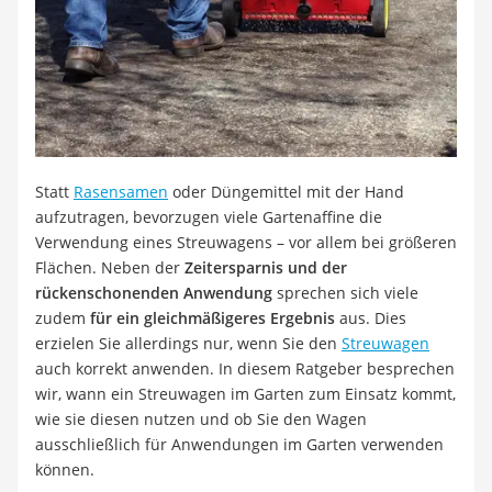
Löschdecke
Multimeter
Winterharte Palmen
Gasdurchlauferhitzer
Service
Statt
Rasensamen
oder Düngemittel mit der Hand
aufzutragen, bevorzugen viele Gartenaffine die
Verwendung eines Streuwagens – vor allem bei größeren
Flächen. Neben der
Zeitersparnis und der
rückenschonenden Anwendung
sprechen sich viele
zudem
für ein gleichmäßigeres Ergebnis
aus. Dies
erzielen Sie allerdings nur, wenn Sie den
Streuwagen
auch korrekt anwenden. In diesem Ratgeber besprechen
wir, wann ein Streuwagen im Garten zum Einsatz kommt,
wie sie diesen nutzen und ob Sie den Wagen
ausschließlich für Anwendungen im Garten verwenden
können.