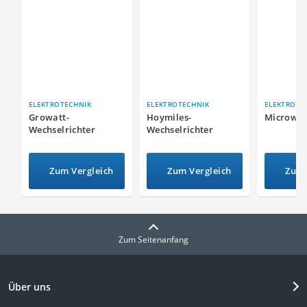
ELEKTROTECHNIK
ELEKTROTECHNIK
ELEKTROTE
Growatt-
Hoymiles-
Microwec
Wechselrichter
Wechselrichter
Zum Vergleich
Zum Vergleich
Zum 
Zum Seitenanfang
Über uns