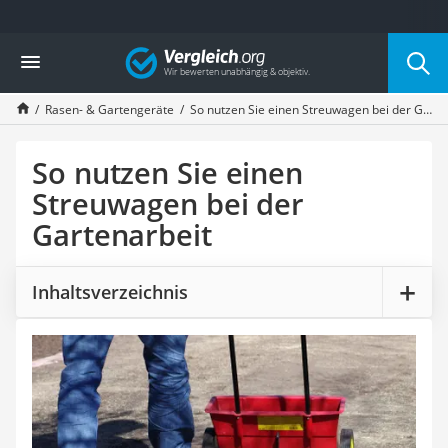
Die beliebtesten Vergleiche nach Kategorie
Vergleich
Baumarkt
Tresor feuerfest
Rasen- & Gartengeräte
So nutzen Sie einen Streuwagen bei der Gartenarbeit
Makita-Akku-Rasenmäher
Kappsäge
Smartes Türschloss
So nutzen Sie einen
Akku-Rasentrimmer
Streuwagen bei der
Feuchtigkeitsmessgerät
Gartenarbeit
Split-Klimaanlage 2 Innengeräte
Pelletofen
Bohrmaschine
Inhaltsverzeichnis
Tiefbrunnenpumpe
Fliesenschneider
Hochdruckreiniger
Doppelschleifer
Überwachungskamera
Benzinrasenmäher mit Elektrostart
Akku-Laubsauger