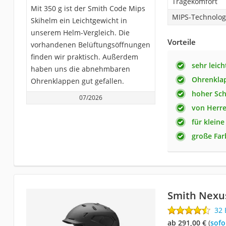
Tragekomfort
Mit 350 g ist der Smith Code Mips
MIPS-Technolog
Skihelm ein Leichtgewicht in
unserem Helm-Vergleich. Die
Vorteile
vorhandenen Belüftungsöffnungen
finden wir praktisch. Außerdem
sehr leich
haben uns die abnehmbaren
Ohrenkla
Ohrenklappen gut gefallen.
hoher Sch
07/2026
von Herr
für klein
große Fa
Smith Nexu
32
ab 291,00 €
(
Sof