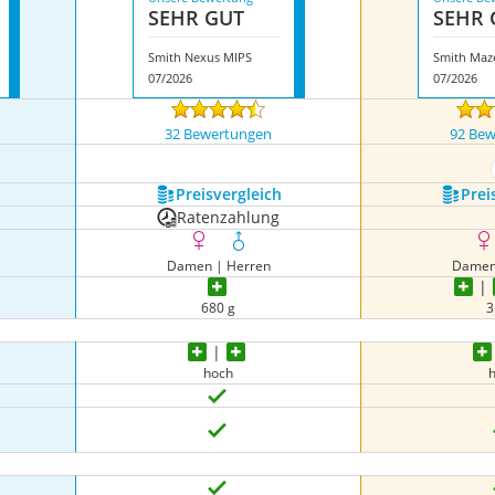
SEHR GUT
SEHR 
Smith Nexus MIPS
Smith Maz
07/2026
07/2026
32 Bewertungen
92 Be
igen
Preis­vergleich
Prei
Ratenzahlung
Damen | Herren
Damen
680 g
3
hoch