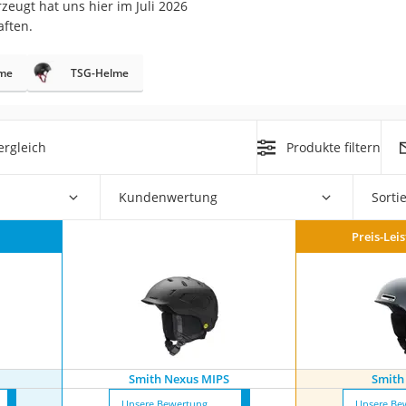
zeugt hat uns hier im Juli 2026
erren
aften.
llen
lme
TSG-Helme
ergleich
Produkte filtern
r
Kundenwertung
Sorti
Preis-Lei
rren
eiten
Smith Nexus MIPS
Smith
Unsere Bewertung
Unsere Be