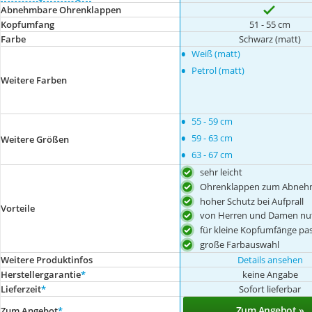
Abnehmbare Ohrenklappen
Kopfumfang
51 - 55 cm
Farbe
Schwarz (matt)
•
Weiß (matt)
•
Petrol (matt)
Weitere Farben
•
55 - 59 cm
•
59 - 63 cm
Weitere Größen
•
63 - 67 cm
sehr leicht
Ohrenklappen zum Abne
hoher Schutz bei Aufprall
Vorteile
von Herren und Damen nu
für kleine Kopfumfänge pa
große Farbauswahl
Weitere Produktinfos
Details ansehen
Herstellergarantie
*
keine Angabe
Lieferzeit
*
Sofort lieferbar
Zum Angebot »
Zum Angebot
*