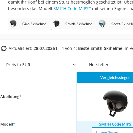
damit Ihr Kopf bei einem Sturz bestmöglich geschützt ist. Über
Trekkingschuhe H
besonders das Modell
SMITH Code MIPS
*
mit seinen Eigensch
Reisetasche mit Ro
Klimmzugstation
Giro-Skihelme
Smith-Skihelme
Scott-Skihe
Koffer
Nachtsichtgerät
Aktualisiert:
28.07.2026
1 - 4 von 4:
Beste Smith-Skihelme
im V
Faltschloss
Handgepäck-Koffe
Preis in EUR
Hersteller
Vibrationsplatte
Vergleichssieger
Wanderschuhe He
Sicherheitsweste R
Abbildung
*
Service
Modell
*
SMITH Code MIPS
Unsere Bewertung