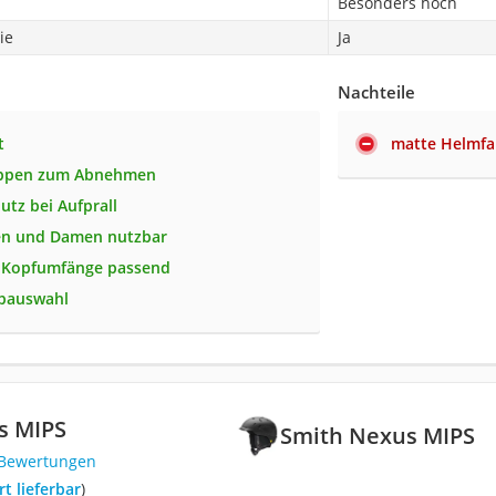
Besonders hoch
ie
Ja
Nachteile
t
matte Helmfar
ppen zum Abnehmen
utz bei Aufprall
en und Damen nutzbar
e Kopfumfänge passend
rbauswahl
s MIPS
Smith Nexus MIPS
 Bewertungen
ort lieferbar
)