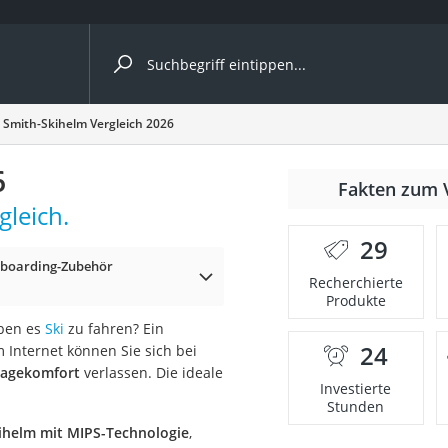
ergleiche nach Kategorie
Smith-Skihelm Vergleich 2026
6
Fakten zum 
gleich.
er
29
wboarding-Zubehör
Recherchierte
Produkte
eben es
Ski
zu fahren? Ein
24
m Internet können Sie sich bei
ragekomfort
verlassen. Die ideale
Investierte
Stunden
ihelm mit MIPS-Technologie
,