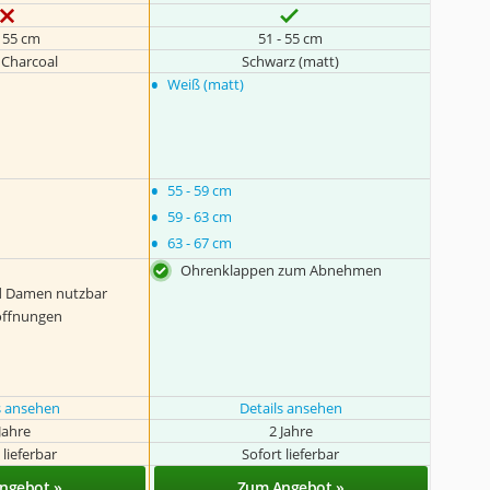
- 55 cm
51 - 55 cm
 Charcoal
Schwarz (matt)
•
Weiß (matt)
•
55 - 59 cm
•
59 - 63 cm
•
63 - 67 cm
Ohrenklappen zum Abnehmen
d Damen nutzbar
öffnungen
s ansehen
Details ansehen
Jahre
2 Jahre
 lieferbar
Sofort lieferbar
ngebot »
Zum Angebot »