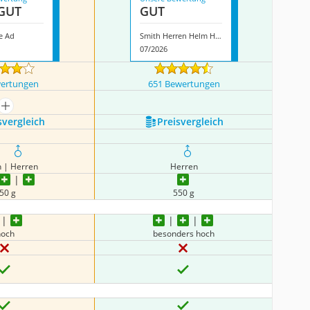
GUT
GUT
e Ad
Smith Herren Helm Holt
07/2026
wertungen
651 Bewertungen
mehr anzeigen
s­vergleich
Preis­vergleich
 | Herren
Herren
50 g
550 g
hoch
besonders hoch