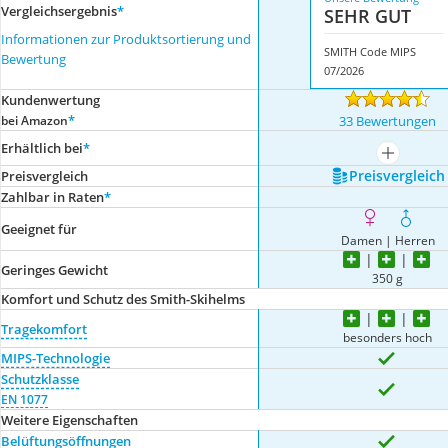
Vergleichsergebnis
*
SEHR GUT
Informationen zur Produktsortierung und
SMITH Code MIPS
Bewertung
07/2026
Kundenwertung
*
bei Amazon
33 Bewertungen
Erhältlich bei
*
mehr anze
Preis­vergleich
Preis­vergleich
Zahlbar in Raten
*
Geeignet für
Damen | Herren
Geringes Gewicht
350 g
Komfort und Schutz des Smith-Skihelms
Tragekomfort
besonders hoch
MIPS-Technologie
Schutzklasse
EN 1077
Weitere Eigenschaften
Belüftungsöffnungen