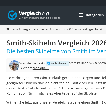
Kategorien
Die beliebtesten V
Freizeit & Sport
Tests & Vergleiche
Freizeit & Sport
Ski- & Snowboarding-Zubehör
Gartentrampolin
Smith-Skihelm Vergleich 202
Trampolin
Metalldetektor
Die besten Skihelme von Smith im Ver
Eufab-Fahrradträg
schreibt über:
Ski- & Sno
Von:
Henriette Ast
Redakteurin
Trampolin 366 cm
Lektorin:
Monique B.
Fahrradschloss
Sie verbringen Ihren Winterurlaub gern in den Bergen und li
Aluminium-Koffer
geeigneter Skihelm darf da nicht fehlen. Laut diversen Tests i
Futterboot
einem Smith-Skihelm auf
hohen Schutz sowie angenehmen T
Kombination für Ihr nächstes Abenteuer auf der Skipiste.
Air Bike
E-Bike-Dreirad
Wählen Sie jetzt aus unserer Vergleichstabelle einen
Smith-Sk