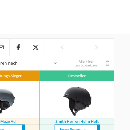
Alle Filter
eren nach
zurücksetzen
stungs-Sieger
Bestseller
 Maze Ad
Smith Herren Helm Holt
wertung
Unsere Bewertung