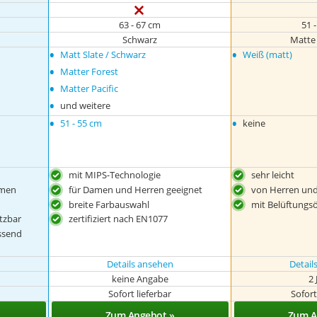
63 - 67 cm
51 
Schwarz
Matte
•
•
Matt Slate / Schwarz
Weiß (matt)
•
Matter Forest
•
Matter Pacific
•
und weitere
•
•
51 - 55 cm
keine
mit MIPS-Technologie
sehr leicht
hmen
für Damen und Herren geeignet
von Herren un
breite Farbauswahl
mit Belüftungs
tzbar
zertifiziert nach EN1077
ssend
Details ansehen
Detail
keine Angabe
2 
Sofort lieferbar
Sofort
Zum Angebot »
Zum A