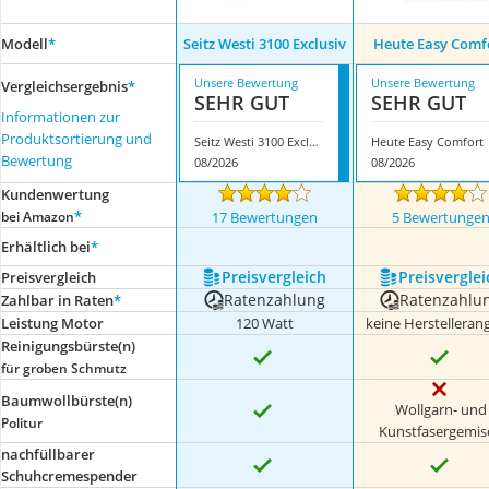
Modell
*
Seitz Westi 3100 Exclusiv
Heute Easy Comf
Unsere Bewertung
Unsere Bewertung
Vergleichsergebnis
*
SEHR GUT
SEHR GUT
Informationen zur
Produktsortierung und
Seitz Westi 3100 Exclusiv
Heute Easy Comfort
Bewertung
08/2026
08/2026
Kundenwertung
*
bei Amazon
17 Bewertungen
5 Bewertunge
Erhältlich bei
*
Preis­vergleich
Preis­verglei
Preis­vergleich
Ratenzahlung
Ratenzahlu
Zahlbar in Raten
*
Leistung Motor
120 Watt
keine Herstelleran
Reinigungsbürste(n)
für groben Schmutz
Baumwollbürste(n)
Wollgarn- und
Politur
Kunstfasergemis
nachfüllbarer
Schuhcremespender