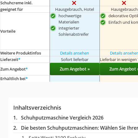
Schuhcreme inkl.
geeignet für
Hausgebrauch, Hotel
Hausgebrauch
hochwertige
dekorative Opti
Materialien
Einfach und ko
integrierter
Vorteile
Sohlenabstreifer
Weitere Produktinfos
Details ansehen
Details ansehe
Lieferzeit
*
Sofort lieferbar
Lieferbar in wenigen
Zum Angebot »
Zum Angebot 
Zum Angebot
*
Erhältlich bei
*
Inhaltsverzeichnis
Schuhputzmaschine Vergleich 2026
Die besten Schuhputzmaschinen:
Wählen Sie Ihren