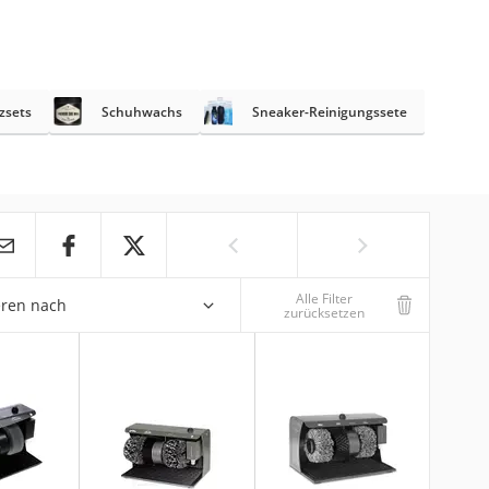
zsets
Schuhwachs
Sneaker-Reinigungssete
Alle Filter
eren nach
zurücksetzen