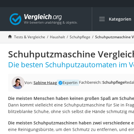
Kategorien
Die beliebtesten V
Haushalt
Tests & Vergleiche
Haushalt
Schuhpflege
Schuhputzmaschine Ve
Wassersprudler
Schuhputzmaschine Vergleic
Zentralstaubsauge
Brotbackautomat
Die besten Schuhputzautomaten im Ve
Wischroboter
Wäschespinne
Fachbereich:
Schuhpflege
Reda
Von:
Sabine Haag
Expertin
Industriestaubsau
Die meisten Menschen haben keinen großen Spaß am Schuhe
Spülmaschinentab
Dann kommt vielleicht eine Schuhputzmaschine für Sie in Fra
Akku-Staubsauger
blitzeblanke Schuhe, ohne sich selbst die Hände schmutzig 
Eierkocher
Die meisten Schuhputzmaschinen haben zwei verschiedene el
AEG-Waschmaschi
eine Reinigungsbürste, um den Schmutz zu entfernen, und ei