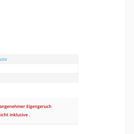
usiv
nangenehmer Eigengeruch
cht inklusive .