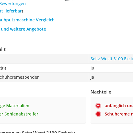
 Bewertungen
ort lieferbar
)
chuhputzmaschine Vergleich
h und weitere Angebote
ils
Seitz Westi 3100 Excl
(n)
Ja
 Schuhcremespender
Ja
Nachteile
ge Materialien
anfänglich u
er Sohlenabstreifer
Schuhcreme ni
orten zu Seitz Westi 3100 Exclusiv