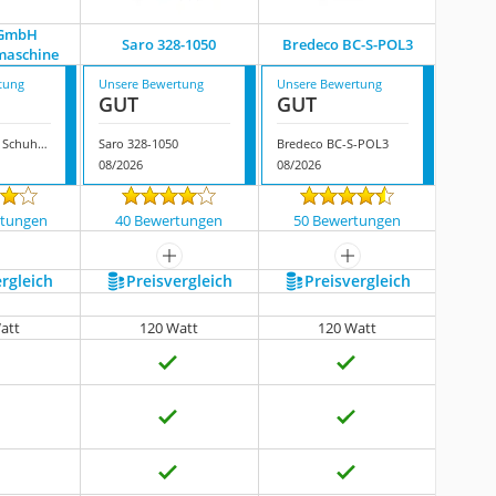
 GmbH
Saro ‎328-1050
Bredeco BC-S-POL3
maschine
tung
Unsere Bewertung
Unsere Bewertung
GUT
GUT
Nipach GmbH Schuhputzmaschine
Saro ‎328-1050
Bredeco BC-S-POL3
08/2026
08/2026
rtungen
40 Bewertungen
50 Bewertungen
mehr anzeigen
mehr anzeigen
ergleich
Preis­vergleich
Preis­vergleich
att
120 Watt
120 Watt