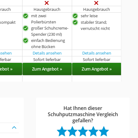
rauch
Hausgebrauch
Hausgebrauch
mit zwei
sehr leise
Polierbürsten
 kompakt
stabiler Stand;
großer Schuhcreme-
verrutscht nicht
Spender (230 ml)
einfach Bedienung
ohne Bücken
ansehen
Details ansehen
Details ansehen
eferbar
Sofort lieferbar
Sofort lieferbar
ebot »
Zum Angebot »
Zum Angebot »
Hat Ihnen dieser
Schuhputzmaschine Vergleich
gefallen?