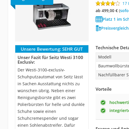
17
ab 499,00 €
(
Sof
Platz 1 im S
Preisvergleic
Technische Deta
Unsere Bewertung:
SEHR GUT
Modell
Unser Fazit für Seitz Westi 3100
Exclusiv:
Baumwollbürste
Der Westi-3100-exclusiv-
Nachfüllbarer
Schuhputzautomat von Seitz lässt
in Sachen Ausstattung nichts zu
Vorteile
wünschen übrig. Neben einer
Reinigungsbürste gibt es zwei
hochwerti
Polierbürsten für helle und dunkle
integriert
Schuhe sowie einen
Schuhcremespender und sogar
einen Sohlenabstreifer. Dafür
Fragen und Antw