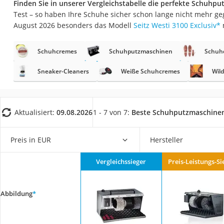
Finden Sie in unserer Vergleichstabelle die perfekte Schuhp
Saug-Wisch-Robot
Test – so haben Ihre Schuhe sicher schon lange nicht mehr ge
Handstaubsauger
August 2026 besonders das Modell
Seitz Westi 3100 Exclusiv
*
Milchaufschäumer
Schuhcremes
Schuhputzmaschinen
Schuh
Kondenstrockner
Reiskocher
Sneaker-Cleaners
Weiße Schuhcremes
Wild
Heißwasserspend
Tierhaarstaubsau
Aktualisiert:
09.08.2026
1 - 7 von 7:
Beste Schuhputzmaschine
Ecovacs-Saugrobo
Nespresso-Maschi
Preis in EUR
Hersteller
Messerschärfer
Vergleichssieger
Preis-Leistungs-Si
Service
Abbildung
*