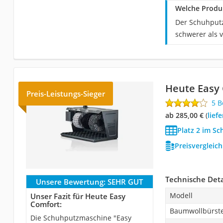
Welche Produ
Der Schuhputz
schwerer als 
Heute Easy
Preis-Leistungs-Sieger
5 
ab 285,00 €
(
Lie
Platz 2 im S
Preisvergleic
Technische Deta
Unsere Bewertung:
SEHR GUT
Modell
Unser Fazit für Heute Easy
Comfort:
Baumwollbürste
Die Schuhputzmaschine "Easy