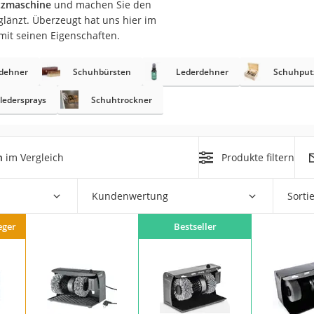
utzmaschine
und machen Sie den
er
glänzt. Überzeugt hat uns hier im
mit seinen Eigenschaften.
dehner
Schuhbürsten
Lederdehner
Schuhput
ledersprays
Schuhtrockner
er
ger
n
im Vergleich
Produkte filtern
ter
ne
Kundenwertung
Sorti
eger
Bestseller