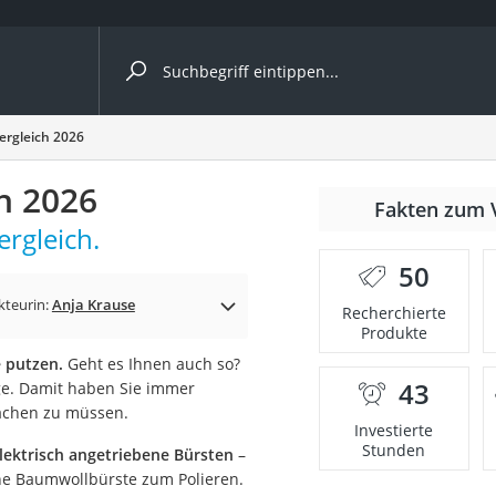
ergleiche nach Kategorie
rgleich 2026
h 2026
r
Fakten zum 
rgleich.
50
kteurin:
Anja Krause
Recherchierte
Produkte
ger
 putzen.
Geht es Ihnen auch so?
s
43
ge. Damit haben Sie immer
machen zu müssen.
Investierte
Stunden
ektrisch angetriebene Bürsten
–
ne
ne Baumwollbürste zum Polieren.