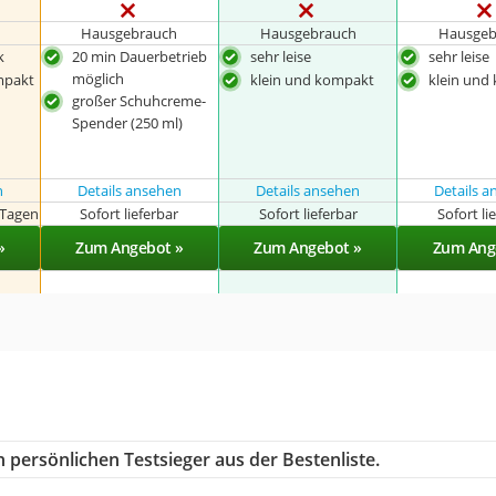
Hausgebrauch
Hausgebrauch
Hausgeb
k
20 min Dauerbetrieb
sehr leise
sehr leise
möglich
mpakt
klein und kompakt
klein und
großer Schuhcreme-
Spender (250 ml)
n
Details ansehen
Details ansehen
Details 
 Tagen
Sofort lieferbar
Sofort lieferbar
Sofort li
»
Zum Angebot »
Zum Angebot »
Zum Ang
 persönlichen Testsieger aus der Bestenliste.