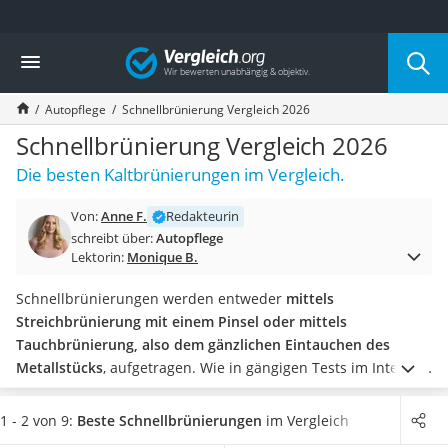
Die beliebtesten Vergleiche nach Kategorie
Vergleich
Auto & Motor
Fahrradträger-Anhängerkupplung (4 Fahrräder)
Autopflege
Schnellbrünierung Vergleich 2026
Fahrradträger
Fahrradträger (Anhängerkupplung)
Schnellbrünierung Vergleich 2026
Fahrradträger 3 Fahrräder
Die besten Kaltbrünierungen im Vergleich.
Benzinkanister (20 l)
Dashcam
Von:
Anne F.
Redakteurin
Fahrradträger E-Bike
schreibt über:
Autopflege
Benzinkanister
Lektorin:
Monique B.
Marderschreck
Wagenheber 3t
Schnellbrünierungen werden entweder
mittels
AGM-Batterie Wohnmobil
Streichbrünierung mit einem Pinsel oder mittels
Thule-Fahrradträger
Tauchbrünierung, also dem gänzlichen Eintauchen des
FM-Transmitter
Metallstücks
, aufgetragen. Wie in gängigen Tests im Internet
Sommerreifen 205/55 R16
beschrieben wird,
reagiert die Oberfläche mit der
Autobatterie-Ladegerät
Brünierung und bildet so einen Korrosionsschutz
. Es wird
1 - 2 von 9:
Beste Schnellbrünierungen
im Vergleich
Starthilfe mit Kompressor
keine Schutzschicht, wie es etwa bei
Metallschutzlacken
der