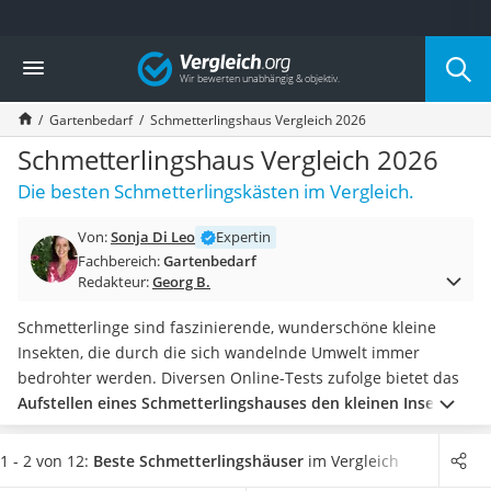
Die beliebtesten Vergleiche nach Kategorie
Vergleich
Baumarkt
Tresor feuerfest
Gartenbedarf
Schmetterlingshaus Vergleich 2026
Makita-Akku-Rasenmäher
Kappsäge
Schmetterlingshaus Vergleich 2026
Smartes Türschloss
Die besten Schmetterlingskästen im Vergleich.
Akku-Rasentrimmer
Feuchtigkeitsmessgerät
Von:
Sonja Di Leo
Expertin
Split-Klimaanlage 2 Innengeräte
Fachbereich:
Gartenbedarf
Pelletofen
Redakteur:
Georg B.
Bohrmaschine
Tiefbrunnenpumpe
Schmetterlinge sind faszinierende, wunderschöne kleine
Fliesenschneider
Insekten, die durch die sich wandelnde Umwelt immer
Hochdruckreiniger
bedrohter werden. Diversen Online-Tests zufolge bietet das
Doppelschleifer
Aufstellen eines Schmetterlingshauses den kleinen Insekten
Überwachungskamera
Zuflucht und Schutz
. Das Haus können Sie mit etwas
Benzinrasenmäher mit Elektrostart
Holzwolle
, Rindenmulch und Stöcken ausstatten, damit sich
1 - 2 von 12:
Beste Schmetterlingshäuser
im Vergleich
Akku-Laubsauger
die Bewohner wohlfühlen.
Wählen Sie jetzt aus unserer