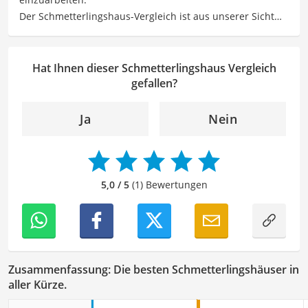
Der Schmetterlingshaus-Vergleich ist aus unserer Sicht
Der Schmetterlingshaus-Vergleich ist aus unserer Sicht
besonders empfehlenswert für
Touristen
und
besonders empfehlenswert für
Touristen
und
Naturliebhaber
.
Naturliebhaber
.
Hat Ihnen dieser Schmetterlingshaus Vergleich
gefallen?
Ja
Nein
5,0 / 5
(1) Bewertungen
Zusammenfassung: Die besten Schmetterlingshäuser in
aller Kürze.