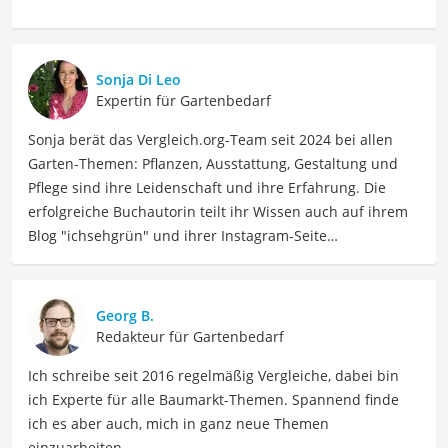
Sonja Di Leo
Expertin für Gartenbedarf
Sonja berät das Vergleich.org-Team seit 2024 bei allen
Garten-Themen: Pflanzen, Ausstattung, Gestaltung und
Pflege sind ihre Leidenschaft und ihre Erfahrung. Die
erfolgreiche Buchautorin teilt ihr Wissen auch auf ihrem
Blog "ichsehgrün" und ihrer Instagram-Seite
@ichsehgruen mit ihren Leser:innen. Sie hat ihren Garten
erst mal kaputtgepflegt, bevor sie bei Null angefangen
und den Garten neu angelegt hat. Inzwischen hat Sie zwei
Georg B.
Bücher verfasst: Im Februar 2023 erschien Buch "Keine
Redakteur für Gartenbedarf
Zeit zu gärtnern - Blumenparadies mit wenig Aufwand"
Ich schreibe seit 2016 regelmäßig Vergleiche, dabei bin
und im März 2026 "Kleine Bäume für den Garten". Beide
ich Experte für alle Baumarkt-Themen. Spannend finde
Bücher wurden mit dem Deutschen Gartenbuchpreis
ich es aber auch, mich in ganz neue Themen
ausgezeichnet.
einzuarbeiten.