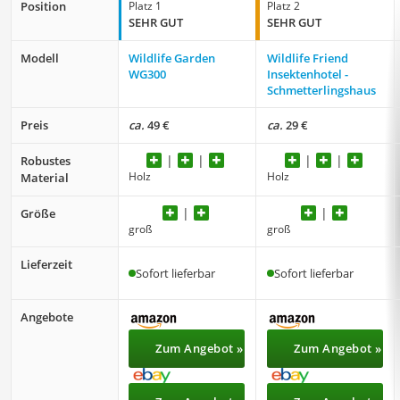
Position
Platz 1
Platz 2
SEHR GUT
SEHR GUT
Modell
Wildlife Garden
Wildlife Friend
WG300
Insektenhotel -
Schmetterlingshaus
Preis
ca.
49 €
ca.
29 €
Robustes
Holz
Holz
Material
Größe
groß
groß
Lieferzeit
Sofort lieferbar
Sofort lieferbar
Angebote
Zum Angebot »
Zum Angebot »