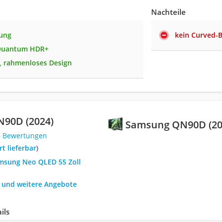
Nachteile
sung
kein Curved-B
Quantum HDR+
, rahmenloses Design
90D (2024)
Samsung QN90D (20
8 Bewertungen
ort lieferbar
)
amsung Neo QLED 55 Zoll
h und weitere Angebote
ils