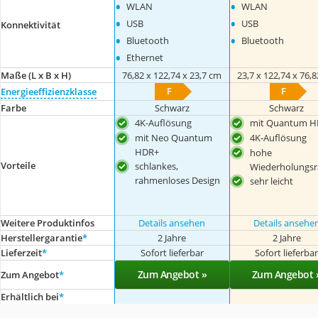
•
•
WLAN
WLAN
•
•
USB
USB
Konnektivität
•
•
Bluetooth
Bluetooth
•
Ethernet
Maße (L x B x H)
76,82 x 122,74 x 23,7 cm
23,7 x 122,74 x 76,
F
F
Energieeffizienzklasse
Farbe
Schwarz
Schwarz
4K-Auflösung
mit Quantum H
mit Neo Quantum
4K-Auflösung
HDR+
hohe
Vorteile
schlankes,
Wiederholungsr
rahmenloses Design
sehr leicht
Weitere Produktinfos
Details ansehen
Details ansehe
Herstellergarantie
*
2 Jahre
2 Jahre
Lieferzeit
*
Sofort lieferbar
Sofort lieferba
Zum Angebot »
Zum Angebot 
Zum Angebot
*
Erhältlich bei
*