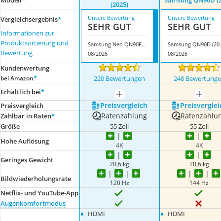
Modell
*
Samsung QN90D (2
(2025)
Unsere Bewertung
Unsere Bewertung
Vergleichsergebnis
*
SEHR GUT
SEHR GUT
Informationen zur
Produktsortierung und
Samsung Neo QN90F (2025)
Samsung
Bewertung
08/2026
08/2026
Kundenwertung
*
bei Amazon
220 Bewertungen
248 Bewertung
Erhältlich bei
*
mehr anzeigen
mehr a
Preis­vergleich
Preis­verglei
Preis­vergleich
Ratenzahlung
Ratenzahlu
Zahlbar in Raten
*
Größe
55 Zoll
55 Zoll
Hohe Auflösung
4K
4K
Geringes Gewicht
20,6 kg
20,6 kg
Bildwiederholungsrate
120 Hz
144 Hz
Netflix- und YouTube-App
Augenkomfortmodus
•
•
HDMI
HDMI