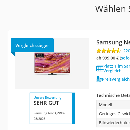
Wählen S
Samsung Ne
Vergleichssieger
22
ab 999,00 €
(
Sof
Platz 1 im S
Vergleich
Preisvergleic
Technische Deta
Unsere Bewertung
SEHR GUT
Modell
Samsung Neo QN90F (2025)
Geringes Gewic
08/2026
Bildwiederholu