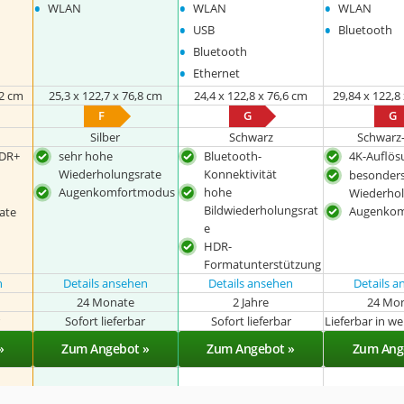
•
•
•
WLAN
WLAN
WLAN
•
•
USB
Bluetooth
•
Bluetooth
•
Ethernet
82 cm
25,3 x 122,7 x 76,8 cm
24,4 x 122,8 x 76,6 cm
29,84 x 122,8
F
G
G
Silber
Schwarz
Schwarz-
DR+
sehr hohe
Bluetooth-
4K-Auflös
Wiederholungsrate
Konnektivität
besonder
Augenkomfortmodus
hohe
Wiederhol
Bildwiederholungsrat
Augenko
ate
e
HDR-
Formatunterstützung
n
Details ansehen
Details ansehen
Details 
24 Monate
2 Jahre
24 Mo
r
Sofort lieferbar
Sofort lieferbar
Lieferbar in w
»
Zum Angebot »
Zum Angebot »
Zum Ang