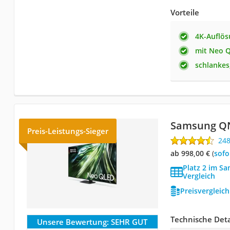
Vorteile
4K-Auflö
mit Neo 
schlankes
Samsung QN
Preis-Leistungs-Sieger
24
ab 998,00 €
(
Sof
Platz 2 im S
Vergleich
Preisvergleic
Technische Deta
Unsere Bewertung:
SEHR GUT