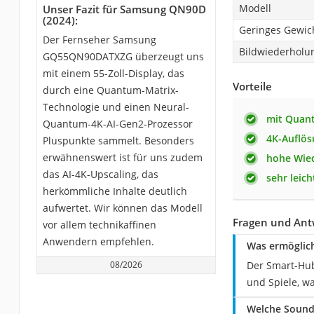
Modell
Unser Fazit für Samsung QN90D
(2024):
Geringes Gewic
Der Fernseher Samsung
Bildwiederholu
GQ55QN90DATXZG überzeugt uns
mit einem 55-Zoll-Display, das
Vorteile
durch eine Quantum-Matrix-
Technologie und einen Neural-
mit Quan
Quantum-4K-AI-Gen2-Prozessor
4K-Auflö
Pluspunkte sammelt. Besonders
erwähnenswert ist für uns zudem
hohe Wie
das AI-4K-Upscaling, das
sehr leich
herkömmliche Inhalte deutlich
aufwertet. Wir können das Modell
Fragen und Ant
vor allem technikaffinen
Anwendern empfehlen.
Was ermöglic
08/2026
Der Smart-Hub
und Spiele, w
Welche Sound