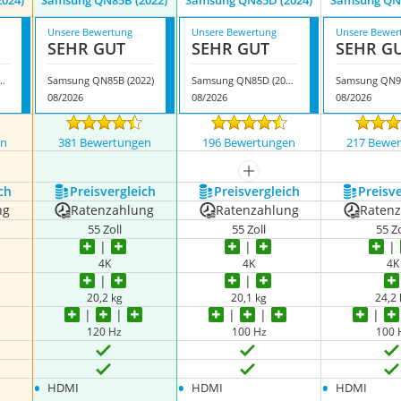
024)
Samsung QN85B (2022)
Samsung QN85D (2024)
Samsung QN9
Unsere Bewertung
Unsere Bewertung
Unsere Bewer
SEHR GUT
SEHR GUT
SEHR G
 QN90D (2024)
Samsung QN85B (2022)
Samsung QN85D (2024)
Samsung QN95
08/2026
08/2026
08/2026
en
381 Bewertungen
196 Bewertungen
217 Bewe
nzeigen
mehr anzeigen
ch
Preis­vergleich
Preis­vergleich
Preis­v
ng
Ratenzahlung
Ratenzahlung
Raten
55 Zoll
55 Zoll
55 Zo
4K
4K
4K
20,2 kg
20,1 kg
24,2
120 Hz
100 Hz
100 
•
•
•
HDMI
HDMI
HDMI