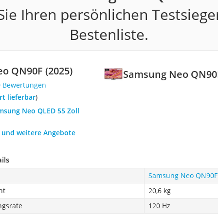
ie Ihren persönlichen Testsiege
Bestenliste.
o QN90F (2025)
Samsung Neo QN90F
0 Bewertungen
ort lieferbar
)
amsung Neo QLED 55 Zoll
h und weitere Angebote
ils
Samsung Neo QN90F 
ht
20,6 kg
ngsrate
120 Hz