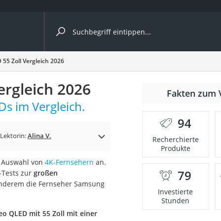
ergleiche nach Kategorie
5 Zoll Vergleich 2026
rgleich 2026
Fakten zum 
s im Vergleich.
94
Lektorin:
Alina V.
Recherchierte
Produkte
e Auswahl von
4K-Fernsehern
an.
79
-Tests zur
großen
onsdrucker
 anderem die Fernseher Samsung
Investierte
Stunden
Solarpanel
o QLED mit 55 Zoll mit einer