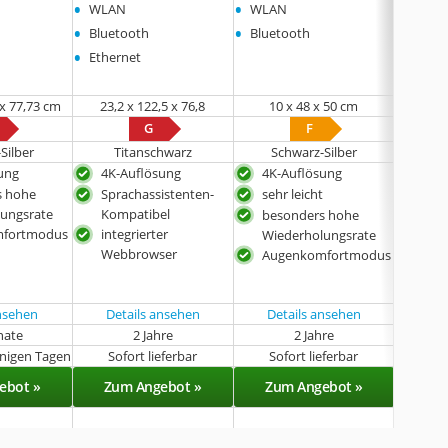
•
•
•
WLAN
WLAN
WLA
•
•
•
Bluetooth
Bluetooth
Bluet
•
Ethernet
 x 77,73 cm
23,2 x 122,5 x 76,8
10 x 48 x 50 cm
29,84 x
G
F
Silber
Titanschwarz
Schwarz-Silber
ung
4K-Auflösung
4K-Auflösung
8K-
s hohe
Sprachassistenten-
sehr leicht
seh
ungsrate
Kompatibel
Wie
besonders hohe
mfortmodus
integrierter
Aug
Wiederholungsrate
Webbrowser
Augenkomfortmodus
ansehen
Details ansehen
Details ansehen
Det
nate
2 Jahre
2 Jahre
enigen Tagen
Sofort lieferbar
Sofort lieferbar
Sof
ebot »
Zum Angebot »
Zum Angebot »
Zu