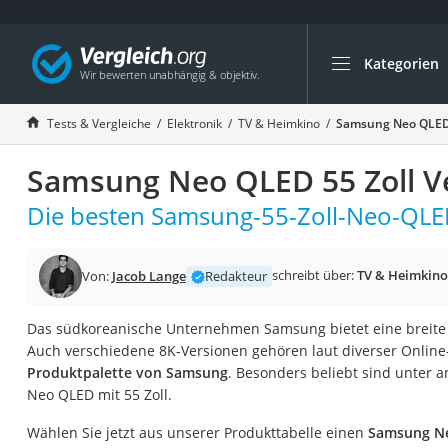
Kategorien
Die beliebtesten V
Elektronik
Tests & Vergleiche
Elektronik
TV & Heimkino
Samsung Neo QLED 5
Powerstation
Samsung Neo QLED 55 Zoll Ve
Monitor 32 Zoll 4K
Fernseher
Die besten Samsung-55-Zoll-Neo-QLED
Drucker
Desktop-PC
schreibt über:
TV & Heimkino
Von:
Jacob Lange
Redakteur
Monitor
Das südkoreanische Unternehmen Samsung bietet eine breit
Diascanner
Auch verschiedene 8K-Versionen gehören laut diverser Online
Laser-Multifunkti
Produktpalette von Samsung
. Besonders beliebt sind unter
Neo QLED mit 55 Zoll.
Powerline-Adapter
Powerstation mit 
Wählen Sie jetzt aus unserer Produkttabelle einen
Samsung Ne