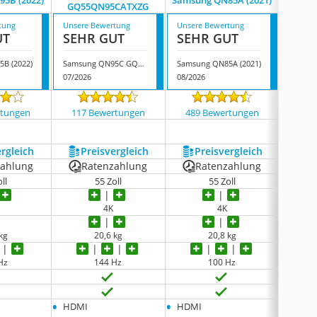
5B (2022)
Samsung QN85A (2021)
Samsun
GQ55QN95CATXZG
tung
Unsere Bewertung
Unsere Bewertung
Unsere
UT
SEHR GUT
SEHR GUT
GUT
B (2022)
Samsung QN95C GQ55QN95CATXZG
Samsung QN85A (2021)
07/2026
08/2026
08/202
rtungen
117 Bewertungen
489 Bewertungen
102
ergleich
Preis­vergleich
Preis­vergleich
P
zahlung
Ratenzahlung
Ratenzahlung
R
ll
55 Zoll
55 Zoll
4K
4K
 kg
20,6 kg
20,8 kg
Hz
144 Hz
100 Hz
•
•
•
HDMI
HDMI
HDMI