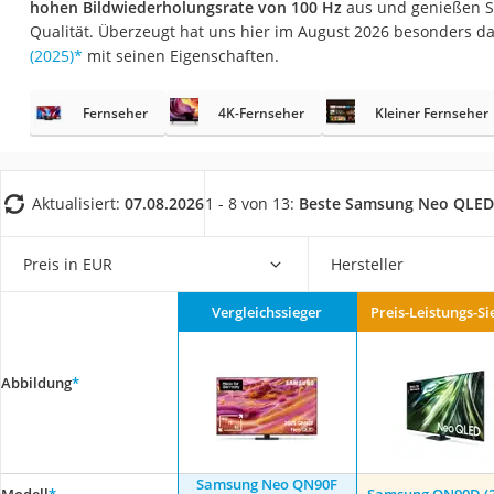
hohen Bildwiederholungsrate von 100 Hz
aus und genießen Si
Gaming-PC
Qualität. Überzeugt hat uns hier im August 2026 besonders d
Soundbar
(2025)
*
mit seinen Eigenschaften.
17-Zoll-Laptop
Fernseher
4K-Fernseher
Kleiner Fernseher
Satellitenschüssel
Gaming-Headset
Schnurloses Telef
Aktualisiert:
07.08.2026
1 - 8 von 13:
Beste Samsung Neo QLED 
Tablets unter 200 
Ladekabel Typ 2 S
Preis in EUR
Hersteller
Lichtwecker
Vergleichssieger
Preis-Leistungs-Si
Acer Aspire
Service
Abbildung
*
Samsung Neo QN90F