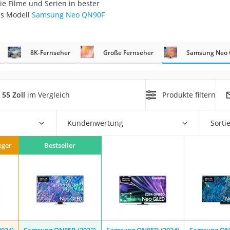
e Filme und Serien in bester
as Modell
Samsung Neo QN90F
8K-Fernseher
Große Fernseher
Samsung Neo Q
on
55 Zoll
im Vergleich
Produkte filtern
Euro
chuko
Kundenwertung
Sorti
eger
Bestseller