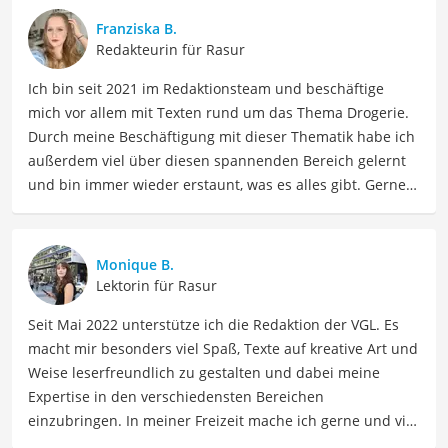
Franziska B.
Redakteurin für Rasur
Ich bin seit 2021 im Redaktionsteam und beschäftige
mich vor allem mit Texten rund um das Thema Drogerie.
Durch meine Beschäftigung mit dieser Thematik habe ich
außerdem viel über diesen spannenden Bereich gelernt
und bin immer wieder erstaunt, was es alles gibt. Gerne
lasse ich Sie an meinen Erfahrungen teilhaben. Als
Fachautorin für Drogerieprodukte teile ich mein Wissen
über Beauty- sowie Pflegeprodukte, Gesundheitsartikel,
Monique B.
Haushaltswaren und vieles mehr. Meine Beiträge
Lektorin für Rasur
umfassen Produktvergleiche, Tipps, Trends und
Seit Mai 2022 unterstütze ich die Redaktion der VGL. Es
Empfehlungen, um Lesern dabei zu helfen, die besten
macht mir besonders viel Spaß, Texte auf kreative Art und
Produkte für ihre Bedürfnisse zu finden sowie sowohl ihre
Weise leserfreundlich zu gestalten und dabei meine
Schönheits- als auch Pflegeroutine zu optimieren.
Expertise in den verschiedensten Bereichen
Der Rasiergel Damen-Vergleich ist aus unserer Sicht
einzubringen. In meiner Freizeit mache ich gerne und viel
besonders empfehlenswert für
Frauen
.
Sport und probiere dabei immer wieder neue Sportarten