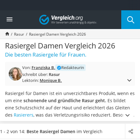
Die beliebtesten Vergleiche nach Kategorie
Vergleich
Drogerie
Inhalator
Rasur
Rasiergel Damen Vergleich 2026
Haarschneider
Rollator
Rasiergel Damen Vergleich 2026
Braun Rasierer
Die besten Rasiergele für Frauen.
Katzenklappe (Chip)
Rasierer
Von:
Franziska B.
Redakteurin
Masturbator
schreibt über:
Rasur
Massagepistole
Lektorin:
Monique B.
Epilierer
Reisehaartrockner
Rasiergel für Damen ist ein unverzichtbares Produkt, wenn es
Eiweißpulver
um eine
schonende und gründliche Rasur geht.
Es bildet
Magnesiumpräparat
eine Schutzschicht auf der Haut und erleichtert das Gleiten
Katzenklappe
des
Rasierers
, was das Verletzungsrisiko reduziert. Besonders
Nackenmassagegerät
im Intimbereich und an empfindlichen Hautstellen ist
Zeckenschutz Katze
Rasiergel eine gute Wahl, da es
die Haut pflegt und beruhigt.
1 - 2 von 14:
Beste Rasiergel Damen
im Vergleich
leichter Haartrockner
Test aus dem Internet bestätigen dies.
Wählen Sie jetzt ein