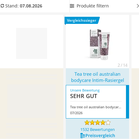
Philips-Sonicare-Zahnbürste
Rasiergel für Damen aus unserer Produkttabelle,
welches zu
Produkte filtern
Stand:
07.08.2026
Schildkrötenhaus
Ihrem Hauttyp passt.
Überzeugt hat uns hier im August 2026
Mineralfutter Pferd
besonders das Modell
Tea tree oil australian bodycare Intim-
Vergleichssieger
Massagegerät
Rasiergel
*
mit seinen Eigenschaften.
Service
2 / 14
Tea tree oil australian
bodycare Intim-Rasiergel
Unsere Bewertung
SEHR GUT
Tea tree oil australian bodycare Intim-Rasiergel
07/2026
1532 Bewertungen
Preis­vergleich