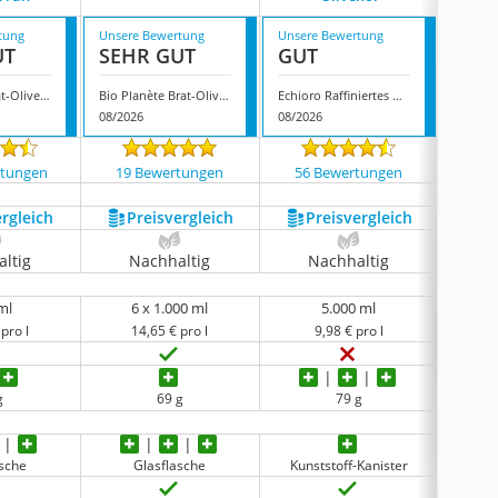
tung
Unsere Bewertung
Unsere Bewertung
Unsere
UT
SEHR GUT
GUT
GUT
Byodo Bio Brat-Olive Mediterran
Bio Planète Brat-Olivenöl
Echioro Raffiniertes Olivenöl
08/2026
08/2026
08/202
rtungen
19 Bewertungen
56 Bewertungen
223
ergleich
Preis­vergleich
Preis­vergleich
P
ltig
Nachhaltig
Nachhaltig
N
ml
6 x 1.000 ml
5.000 ml
pro l
14,65 € pro l
9,98 € pro l
g
69 g
79 g
keine 
asche
Glasflasche
Kunststoff-Kanister
Kuns