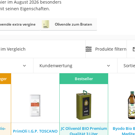
ier im August 2026 besonders
it seinen Eigenschaften.
ivenöle extra vergine
Olivenöle zum Braten
rakt
im Vergleich
Produkte filtern
Kundenwertung
Sorti
eger
Bestseller
zusatz
io-
JC Olivenöl BIO Premium
Byodo Bio B
PrimOli I.G.P. TOSCANO
Qualität 3 Liter
Medite