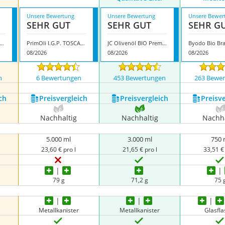
Unsere Bewertung
Unsere Bewertung
Unsere Bewer
SEHR GUT
SEHR GUT
SEHR G
hle Solling Bio-Olivenöl
PrimOli I.G.P. TOSCANO
JC Olivenöl BIO Premium Qualität 3 Liter
08/2026
08/2026
08/2026
n
6 Bewertungen
453 Bewertungen
263 Bewe
ch
Preis­vergleich
Preis­vergleich
Preis­v
Nachhaltig
Nachhaltig
Nachha
5.000 ml
3.000 ml
750 
23,60 € pro l
21,65 € pro l
33,51 € 
79 g
71,2 g
75 
Metallkanister
Metallkanister
Glasfl