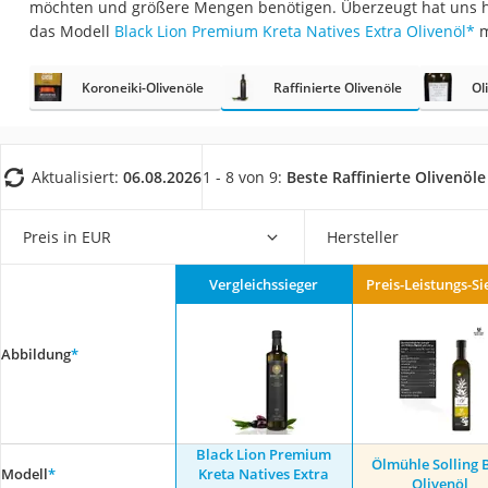
möchten und größere Mengen benötigen. Überzeugt hat uns h
Gemüsebrühe
das Modell
Black Lion Premium Kreta Natives Extra Olivenöl
*
m
Eiskaffee-Pulver
Irischer Whiskey
Koroneiki-Olivenöle
Raffinierte Olivenöle
Ol
Grapefruitkernext
Matcha-Set
Aktualisiert:
06.08.2026
1 - 8 von 9:
Beste Raffinierte Olivenöle
Sojasauce
MCT-Öl
Preis in EUR
Hersteller
Trüffelöl
Vergleichssieger
Preis-Leistungs-Si
Erythrit
Müsli ohne Zucker
Abbildung
*
Service
Black Lion Premium
Ölmühle Solling B
Modell
*
Kreta Natives Extra
Olivenöl