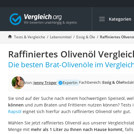
Kategorien
Die beliebtesten V
Lebensmittel
Tests & Vergleiche
Lebensmittel
Essig & Öle
Raffiniertes Olivenö
Schwarzkümmelöl
Raffiniertes Olivenöl Verglei
Knäckebrot
Schwarzkümmelöl-
Die besten Brat-Olivenöle im Vergleich
Manukahonig
Eiklar
Fachbereich:
Essig & Öle
Redak
Von:
Jenny Tröger
Expertin
Astronautenkost
Sie sind auf der Suche nach einem hochwertigen Speiseöl, we
Balsamico-Essig
können
und zum Braten und Frittieren nutzen können? Tests 
Schwarzkümmelöl 
Rapsöl
eignet sich hierfür auch raffiniertes Olivenöl sehr gut.
Sardinen
Wählen Sie jetzt raffiniertes Olivenöl aus unserer Vergleichsta
Honig
Menge mit
mehr als 1 Liter zu Ihnen nach Hause kommt,
fall