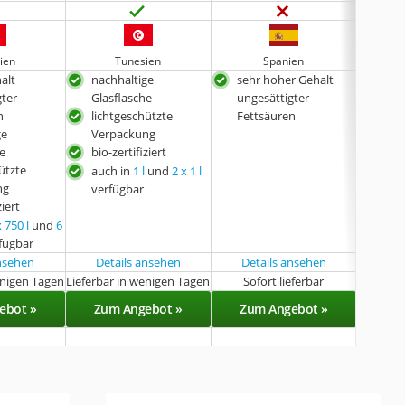
ien
Tunesien
Spanien
alt
nachhaltige
sehr hoher Gehalt
lich
gter
Glasflasche
ungesättigter
Ver
n
lichtgeschützte
Fettsäuren
bio-
ge
Verpackung
he
bio-zertifiziert
ützte
auch in
1 l
und
2 x 1 l
ng
verfügbar
ziert
x 750 l
und
6
fügbar
ansehen
Details ansehen
Details ansehen
Det
enigen Tagen
Lieferbar in wenigen Tagen
Sofort lieferbar
Sof
ebot »
Zum Angebot »
Zum Angebot »
Zu