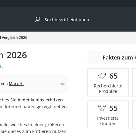
ergleiche nach Kategorie
l Vergleich 2026
ch 2026
Fakten zum 
Kapseln
.
65
teur:
Marc H.
Recherchierte
Produkte
lches Sie
bedenkenlos erhitzen
55
im Internet haben gezeigt: neben
bio
Investierte
Stunden
belle, welches in einer größeren
s Sie dieses zum Frittieren nutzen