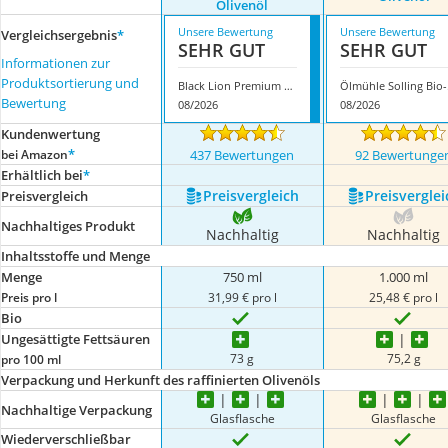
Olivenöl
Unsere Bewertung
Unsere Bewertung
Vergleichsergebnis
*
SEHR GUT
SEHR GUT
Informationen zur
Produktsortierung und
Black Lion Premium Kreta Natives Extra Olivenöl
Ölmü
Bewertung
08/2026
08/2026
Kundenwertung
*
bei Amazon
437 Bewertungen
92 Bewertunge
Erhältlich bei
*
Preis­vergleich
Preis­verglei
Preis­vergleich
Nachhaltiges Produkt
Nachhaltig
Nachhaltig
Inhaltsstoffe und Menge
Menge
750 ml
1.000 ml
Preis pro l
31,99 € pro l
25,48 € pro l
Bio
Ungesättigte Fettsäuren
73 g
75,2 g
pro 100 ml
Verpackung und Herkunft des raffinierten Olivenöls
Nachhaltige Verpackung
Glasflasche
Glasflasche
Wiederverschließbar