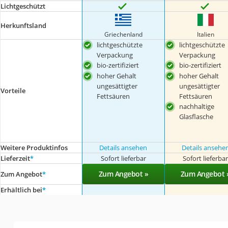
Lichtgeschützt
Herkunftsland
‎Griechenland
Italien
lichtgeschützte
lichtgeschützte
Verpackung
Verpackung
bio-zertifiziert
bio-zertifiziert
hoher Gehalt
hoher Gehalt
ungesättigter
ungesättigter
Vorteile
Fettsäuren
Fettsäuren
nachhaltige
Glasflasche
Weitere Produktinfos
Details ansehen
Details ansehe
Lieferzeit
*
Sofort lieferbar
Sofort lieferba
Zum Angebot »
Zum Angebot 
Zum Angebot
*
Erhältlich bei
*