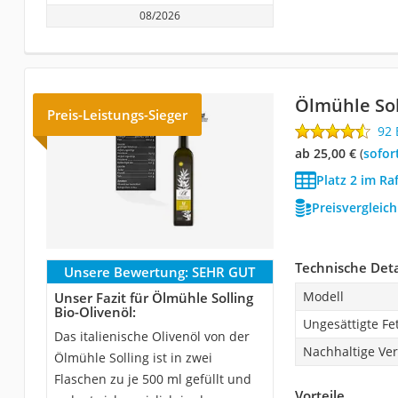
08/2026
Ölmühle Sol
Preis-Leistungs-Sieger
92
ab 25,00 €
(
Sofor
Platz 2 im Ra
Preisvergleic
Technische Deta
Unsere Bewertung:
SEHR GUT
Modell
Unser Fazit für Ölmühle Solling
Bio-Olivenöl:
Ungesättigte Fe
Das italienische Olivenöl von der
Nachhaltige Ve
Ölmühle Solling ist in zwei
Flaschen zu je 500 ml gefüllt und
Vorteile