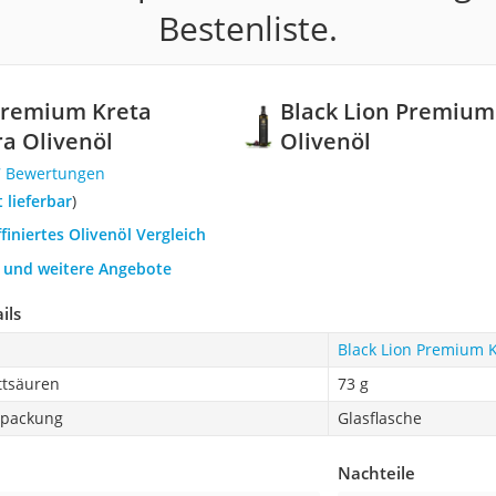
Bestenliste.
Premium Kreta
Black Lion Premium 
ra Olivenöl
Olivenöl
7 Bewertungen
t lieferbar
)
ffiniertes Olivenöl Vergleich
h und weitere Angebote
ils
Black Lion Premium K
ttsäuren
73 g
rpackung
Glasflasche
Nachteile