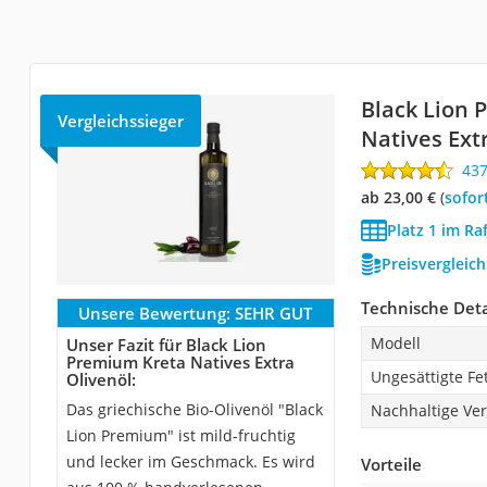
Black Lion 
Vergleichssieger
Natives Ext
43
ab 23,00 €
(
Sofor
Platz 1 im Ra
Preisvergleic
Technische Deta
Unsere Bewertung:
SEHR GUT
Modell
Unser Fazit für Black Lion
Premium Kreta Natives Extra
Ungesättigte Fe
Olivenöl:
Das griechische Bio-Olivenöl "Black
Nachhaltige Ve
Lion Premium" ist mild-fruchtig
und lecker im Geschmack. Es wird
Vorteile