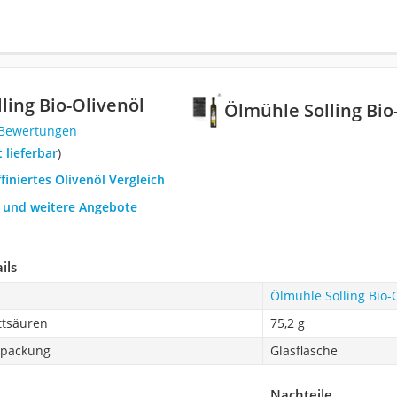
ling Bio-Olivenöl
Ölmühle Solling Bio
 Bewertungen
t lieferbar
)
ffiniertes Olivenöl Vergleich
h und weitere Angebote
ils
Ölmühle Solling Bio-
ttsäuren
75,2 g
rpackung
Glasflasche
Nachteile