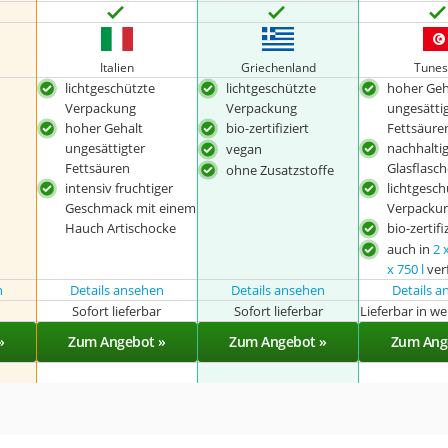
Italien
‎Griechenland
Tunes
lichtgeschützte
lichtgeschützte
hoher Geh
Verpackung
Verpackung
ungesätti
hoher Gehalt
bio-zertifiziert
Fettsäure
ungesättigter
nachhalti
vegan
Fettsäuren
Glasflasc
ohne Zusatzstoffe
intensiv fruchtiger
lichtgesch
Geschmack mit einem
Verpacku
Hauch Artischocke
bio-zertifi
auch in
2 
x 750 l
ver
n
Details ansehen
Details ansehen
Details 
r
Sofort lieferbar
Sofort lieferbar
Lieferbar in w
»
Zum Angebot »
Zum Angebot »
Zum Ang