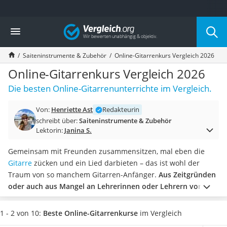
Die beliebtesten Vergleiche nach Kategorie
Vergleich
Freizeit & Sport
Gartentrampolin
Saiteninstrumente & Zubehör
Online-Gitarrenkurs Vergleich 2026
Trampolin
Metalldetektor
Online-Gitarrenkurs Vergleich 2026
Eufab-Fahrradträger
Die besten Online-Gitarrenunterrichte im Vergleich.
Trampolin 366 cm
Fahrradschloss
Von:
Henriette Ast
Redakteurin
Aluminium-Koffer
schreibt über:
Saiteninstrumente & Zubehör
Futterboot
Lektorin:
Janina S.
Air Bike
E-Bike-Dreirad
Gemeinsam mit Freunden zusammensitzen, mal eben die
Trekkingschuhe Herren
Gitarre
zücken und ein Lied darbieten – das ist wohl der
Reisetasche mit Rollen
Traum von so manchem Gitarren-Anfänger.
Aus Zeitgründen
Klimmzugstation
oder auch aus Mangel an Lehrerinnen oder Lehrern vor Ort
Koffer
bleibt dieser Traum jedoch oft unerfüllt.
Ein Online-
Nachtsichtgerät
Gitarrenkurs ist da die Lösung.
Diverse Tests im Internet
1 - 2 von 10:
Beste Online-Gitarrenkurse
im Vergleich
Faltschloss
empfehlen jenen einen Online-Gitarrenkurs, die
zeitlich