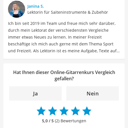
beschäftige ich mich gerne mit verschiedenen Hobbys
Janina S.
und Freizeitaktivitäten. Dieses Interesse spiegelt sich in
Lektorin für Saiteninstrumente & Zubehör
meinen Beiträgen wider, die sich mit Freizeitideen,
Ich bin seit 2019 im Team und freue mich sehr darüber,
Reiseempfehlungen, Hobbytipps und Anregungen für die
durch mein Lektorat der verschiedensten Vergleiche
Freizeitgestaltung befassen.
immer etwas Neues zu lernen. In meiner Freizeit
Der Online-Gitarrenkurs-Vergleich ist aus unserer Sicht
beschäftige ich mich auch gerne mit dem Thema Sport
besonders empfehlenswert für
Gitarrenanfänger
und
und Freizeit. Als Lektorin ist es meine Aufgabe, Texte auf
Musikinteressierte
.
ihre inhaltliche Richtigkeit, sprachliche Präzision und
Lesbarkeit zu überprüfen. Mein Ziel ist es, unseren
Autoren dabei zu helfen, ihre Botschaften klar und
Hat Ihnen dieser Online-Gitarrenkurs Vergleich
effektiv zu kommunizieren. Durch meine Leidenschaft für
gefallen?
das geschriebene Wort und meine breitgefächerten
Interessen, bringe ich frische Perspektiven sowie neue
Ja
Nein
Ideen in den Lektoratsprozess ein, um sicherzustellen,
dass die Texte sowohl qualitativ hochwertig als auch
ansprechend sind.
5,0 / 5
(2) Bewertungen