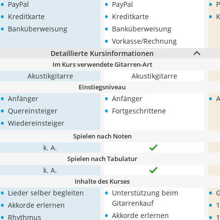
•
•
•
PayPal
PayPal
P
•
•
•
Kreditkarte
Kreditkarte
K
•
•
Banküberweisung
Banküberweisung
•
Vorkasse/Rechnung
Detaillierte Kursinformationen
Im Kurs verwendete Gitarren-Art
Akustikgitarre
Akustikgitarre
Einstiegsniveau
•
•
•
Anfänger
Anfänger
A
•
•
Quereinsteiger
Fortgeschrittene
•
Wiedereinsteiger
Spielen nach Noten
k. A.
Spielen nach Tabulatur
k. A.
Inhalte des Kurses
•
•
•
Lieder selber begleiten
Unterstützung beim
G
•
•
Gitarrenkauf
Akkorde erlernen
1
•
•
•
Akkorde erlernen
Rhythmus
1