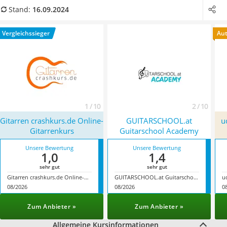
Handgepäck-Koffer
flexibel und ortsunabhängig das Gitarrenspiel erlernen
Stand:
16.09.2024
Vibrationsplatte
wollen
. Wählen Sie jetzt einen Online-Gitarrenkurs, der
Wanderschuhe Herren
inhaltlich Ihren Vorstellungen entspricht, um auch lange
Vergleichssieger
Aut
Sicherheitsweste Reiten
motiviert zu bleiben.
Service
1 / 10
2 / 10
Gitarren crashkurs.de Online-
GUITARSCHOOL.at
u
Gitarrenkurs
Guitarschool Academy
Unsere Bewertung
Unsere Bewertung
1,0
1,4
sehr gut
sehr gut
Gitarren crashkurs.de Online-Gitarrenkurs
GUITARSCHOOL.at Guitarschool Academy
08/2026
08/2026
0
Zum Anbieter »
Zum Anbieter »
Allgemeine Kursinformationen