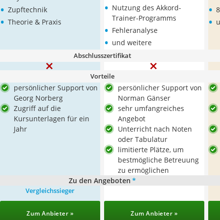
•
•
•
Nutzung des Akkord-
Zupftechnik
8
•
Trainer-Programms
•
Theorie & Praxis
u
•
Fehleranalyse
•
und weitere
Abschlusszertifikat
Vorteile
persönlicher Support von
persönlicher Support von
Georg Norberg
Norman Gänser
Zugriff auf die
sehr umfangreiches
Kursunterlagen für ein
Angebot
Jahr
Unterricht nach Noten
oder Tabulatur
limitierte Plätze, um
bestmögliche Betreuung
zu ermöglichen
Zu den Angeboten
*
Vergleichssieger
Zum Anbieter »
Zum Anbieter »