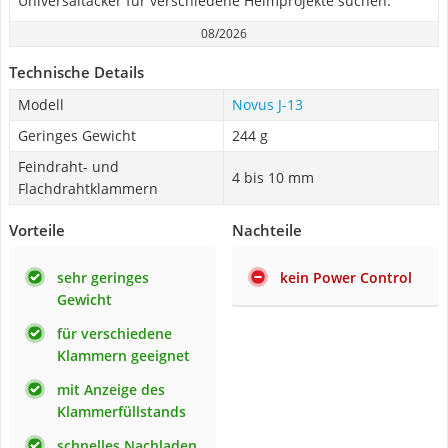
Universaltacker für verschiedene Heimprojekte suchen.
08/2026
Technische Details
Modell
Novus J-13
Geringes Gewicht
244 g
Feindraht- und
4 bis 10 mm
Flachdrahtklammern
Vorteile
Nachteile
sehr geringes
kein Power Control
Gewicht
für verschiedene
Klammern geeignet
mit Anzeige des
Klammerfüllstands
schnelles Nachladen