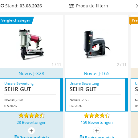
Löschdecke
ist, um
schnell zwischen Fein- und Flachdrahtklammern
Produkte filtern
Stand:
03.08.2026
Multimeter
wechseln
zu können. Überzeugt hat uns hier im August 2026
Winterharte Palmen
besonders das Modell
Novus J-328
*
mit seinen
Vergleichssieger
Pre
Gasdurchlauferhitzer
Eigenschaften.
Service
1 / 11
2 / 11
Novus J-328
Novus J-165
Unsere Bewertung
Unsere Bewertung
U
SEHR GUT
SEHR GUT
Novus J-328
Novus J-165
N
07/2026
07/2026
0
28 Bewertungen
159 Bewertungen
mehr anzeigen
mehr anzeigen
Preis­vergleich
Preis­vergleich