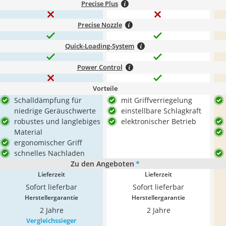
Precise Plus
Precise Nozzle
Quick-Loading-System
Power Control
Vorteile
Schalldämpfung für
mit Griffverriegelung
niedrige Geräuschwerte
einstellbare Schlagkraft
robustes und langlebiges
elektronischer Betrieb
Material
ergonomischer Griff
schnelles Nachladen
Zu den Angeboten
*
Lieferzeit
Lieferzeit
Sofort lieferbar
Sofort lieferbar
Herstellergarantie
Herstellergarantie
2 Jahre
2 Jahre
Vergleichssieger