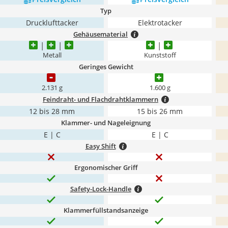
Typ
Drucklufttacker
Elektrotacker
Gehäusematerial
Metall
Kunststoff
Geringes Gewicht
2.131 g
1.600 g
Feindraht- und Flachdrahtklammern
12 bis 28 mm
15 bis 26 mm
Klammer- und Nageleignung
E | C
E | C
Easy Shift
Ergonomischer Griff
Safety-Lock-Handle
Klammerfüllstandsanzeige