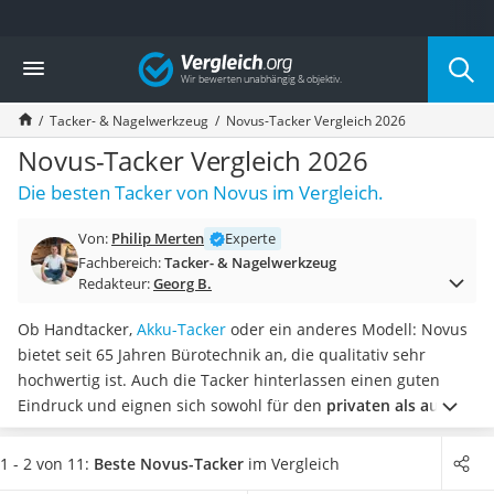
Die beliebtesten Vergleiche nach Kategorie
Vergleich
Baumarkt
Tresor feuerfest
Tacker- & Nagelwerkzeug
Novus-Tacker Vergleich 2026
Makita-Akku-Rasenmäher
Kappsäge
Novus-Tacker Vergleich 2026
Smartes Türschloss
Die besten Tacker von Novus im Vergleich.
Akku-Rasentrimmer
Feuchtigkeitsmessgerät
Von:
Philip Merten
Experte
Split-Klimaanlage 2 Innengeräte
Fachbereich:
Tacker- & Nagelwerkzeug
Pelletofen
Redakteur:
Georg B.
Bohrmaschine
Tiefbrunnenpumpe
Ob Handtacker,
Akku-Tacker
oder ein anderes Modell: Novus
Fliesenschneider
bietet seit 65 Jahren Bürotechnik an, die qualitativ sehr
Hochdruckreiniger
hochwertig ist. Auch die Tacker hinterlassen einen guten
Doppelschleifer
Eindruck und eignen sich sowohl für den
privaten als auch
Überwachungskamera
den professionellen Bereich
, wie Tests im Internet zeigen.
Benzinrasenmäher mit Elektrostart
Wählen Sie jetzt einen Novus-Tacker aus unserer
1 - 2 von 11:
Beste Novus-Tacker
im Vergleich
Akku-Laubsauger
Vergleichstabelle, der mit Easy-Shift-Technologie ausgestattet