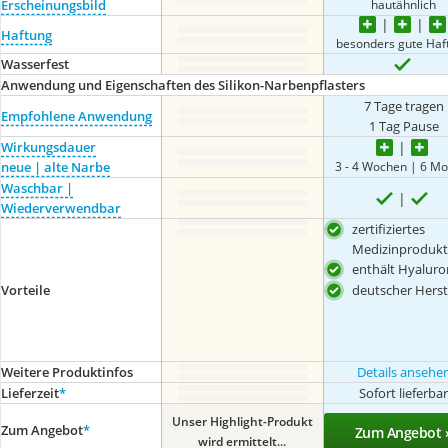
hautähnlich
Erscheinungsbild
Haftung
besonders gute Haf
Wasserfest
Anwendung und Eigenschaften des Silikon-Narbenpflasters
7 Tage tragen
Empfohlene Anwendung
1 Tag Pause
Wirkungsdauer
3 - 4 Wochen | 6 M
neue | alte Narbe
Waschbar |
Wiederverwendbar
zertifiziertes
Medizinprodukt
enthält Hyaluro
Vorteile
deutscher Herst
Weitere Produktinfos
Details ansehe
Lieferzeit
*
Sofort lieferba
Unser Highlight-Produkt
Zum Angebot
*
Zum Angebot 
wird ermittelt...