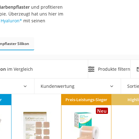
arbenpflaster
und profitieren
pie. Überzeugt hat uns hier im
at
t Hyaluron
*
mit seinen
rät
e
npflaster Silikon
ner
Zahnbürste
kon
im Vergleich
Produkte filtern
d
Kundenwertung
Sorti
r
Preis-Leistungs-Sieger
Highl
Neu