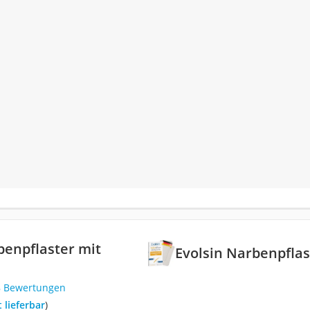
benpflaster mit
Evolsin Narbenpflas
8 Bewertungen
t lieferbar
)