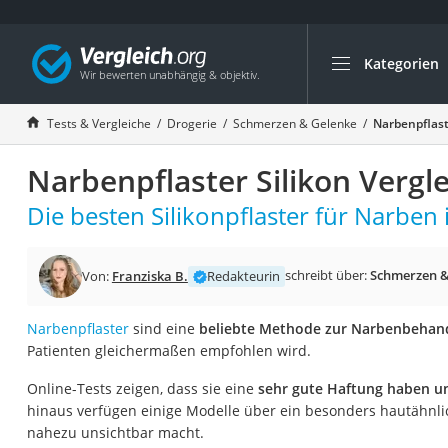
Kategorien
Die beliebtesten V
Drogerie
Tests & Vergleiche
Drogerie
Schmerzen & Gelenke
Narbenpflast
Inhalator
Narbenpflaster Silikon Vergl
Haarschneider
Rollator
Die besten Silikonpflaster für Narben 
Braun Rasierer
Katzenklappe (Chi
schreibt über:
Schmerzen &
Von:
Franziska B.
Redakteurin
Rasierer
Narbenpflaster
sind eine
beliebte Methode zur Narbenbehan
Masturbator
Patienten gleichermaßen empfohlen wird.
Massagepistole
Online-Tests zeigen, dass sie eine
sehr gute Haftung haben u
Epilierer
hinaus verfügen einige Modelle über ein besonders hautähnlic
Reisehaartrockner
nahezu unsichtbar macht.