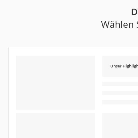
D
Wählen S
Unser Highligh