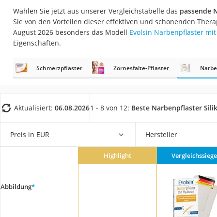
Eiweißpulver
Wählen Sie jetzt aus unserer Vergleichstabelle das
passende N
Sie von den Vorteilen dieser effektiven und schonenden Thera
Magnesiumpräpar
August 2026 besonders das Modell
Evolsin Narbenpflaster mi
Katzenklappe
Eigenschaften.
Nackenmassagege
Schmerzpflaster
Zornesfalte-Pflaster
Zeckenschutz Katz
Narbe
leichter Haartrock
Philips-Sonicare-
Aktualisiert:
06.08.2026
1 - 8 von 12:
Beste Narbenpflaster Sili
Schildkrötenhaus
Mineralfutter Pfer
Preis in EUR
Hersteller
Massagegerät
Highlight
Vergleichssiege
Service
Abbildung
*