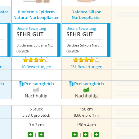
aster
Biodermis Epiderm
Daidora Silikon
Natural Narbenpflaster
Narbenpflaster
Unsere Bewertung
Unsere Bewertung
SEHR GUT
SEHR GUT
in Narbenpflaster mit Hyaluron
Biodermis Epiderm Natural Narbenpflaster
Daidora Silikon Narbenpflaster
08/2026
08/2026
en
10 Bewertungen
251 Bewertungen
nzeigen
ch
Preis­vergleich
Preis­vergleich
Nachhaltig
Nachhaltig
6 Stück
150 cm
k
5,83 € pro Stück
8,66 € pro 1 m
3 x 3 cm
150 x 4 cm