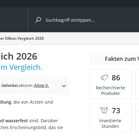
ergleiche nach Kategorie
er Silikon Vergleich 2026
eich 2026
Fakten zum 
im Vergleich.
86
p)
 Gelenke
Lektorin:
Alina V.
Recherchierte
Produkte
dlung
, die von Ärzten und
73
nd wasserfest
sind. Darüber
Investierte
Stunden
hes Erscheinungsbild, das sie