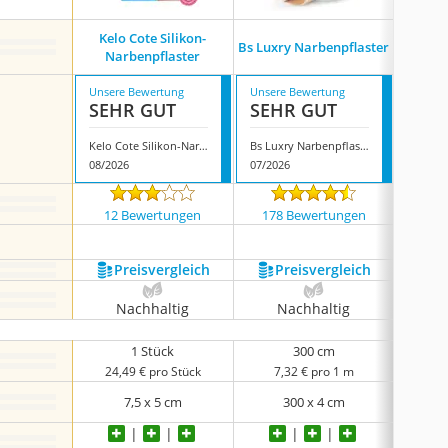
Apr
Kelo Cote Silikon-
Bs Luxry Narbenpflaster
health
Narbenpflaster
Unsere Bewertung
Unsere Bewertung
Unsere
SEHR GUT
SEHR GUT
SEH
Kelo Cote Silikon-Narbenpflaster
Bs Luxry Narbenpflaster
08/2026
07/2026
08/202
12 Bewertungen
178 Bewertungen
6 
Preis­vergleich
Preis­vergleich
P
Nachhaltig
Nachhaltig
N
1 Stück
300 cm
24,49 € pro Stück
7,32 € pro 1 m
3,6
7,5 x 5 cm
300 x 4 cm