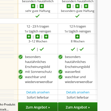
besonders hautähnlich
besonders hautähnlich
beson
sehr gute Haftung
besonders gute Haftung
besond
12 - 23 h tragen
12 h tragen
2
1x täglich reinigen
1x täglich reinigen
1x t
3–12 Wochen
8 Wochen
besonders
besonders
bes
hautähnliches
hautähnliches
hau
Erscheinungsbild
Erscheinungsbild
Ers
mit Sonnenschutz
wasserfest
mit 
ang
waschbar und
waschbar und
was
wiederverwendbar
wiederverwendbar
Details ansehen
Details ansehen
Det
Sofort lieferbar
Sofort lieferbar
Sof
ght-Produkt
Zum Angebot »
Zum Angebot »
Zu
telt...