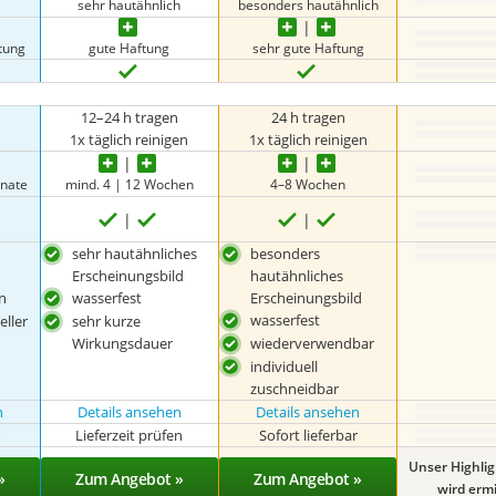
sehr hautähnlich
besonders hautähnlich
tung
gute Haftung
sehr gute Haftung
12–24 h tragen
24 h tragen
1x täglich reinigen
1x täglich reinigen
onate
mind. 4 | 12 Wochen
4–8 Wochen
sehr hautähnliches
besonders
Erscheinungsbild
hautähnliches
n
wasserfest
Erscheinungsbild
wasserfest
eller
sehr kurze
Wirkungsdauer
wiederverwendbar
individuell
zuschneidbar
n
Details ansehen
Details ansehen
r
Lieferzeit prüfen
Sofort lieferbar
Unser Highli
»
Zum Angebot »
Zum Angebot »
wird ermit