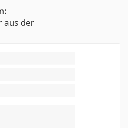
n:
r aus der