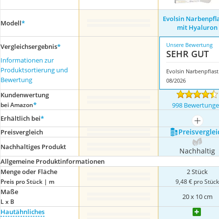
Evolsin Narbenpfl
Modell
*
mit Hyaluron
Unsere Bewertung
Vergleichsergebnis
*
SEHR GUT
Informationen zur
Produktsortierung und
Evols
Bewertung
08/2026
Kundenwertung
*
bei Amazon
998 Bewertung
Erhältlich bei
*
mehr a
Preis­verglei
Preis­vergleich
Nachhaltiges Produkt
Nachhaltig
Allgemeine Produktinformationen
Menge oder Fläche
2 Stück
Preis pro Stück | m
9,48 € pro Stüc
Maße
20 x 10 cm
L x B
Hautähnliches