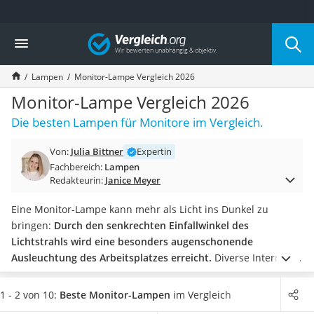
Die beliebtesten Vergleiche nach Kategorie
Vergleich
Wohnen
Matratzen-Topper
Lampen
Monitor-Lampe Vergleich 2026
Matratzen
Konferenzlautsprecher
Monitor-Lampe Vergleich 2026
Tageslichtlampe
Die besten Lampen für Monitore im Vergleich.
Badlüfter
Ergonomischer Bürostuhl
Von:
Julia Bittner
Expertin
Bürohocker
Fachbereich:
Lampen
Außenleuchte mit Kamera
Redakteurin:
Janice Meyer
Ozongeneratoren
Akku-Tischlampe
Eine Monitor-Lampe kann mehr als Licht ins Dunkel zu
Konferenzmikrofon
bringen:
Durch den senkrechten Einfallwinkel des
Klappmatratze
Lichtstrahls wird eine besonders augenschonende
Duschkopf mit Kalkfilter
Ausleuchtung des Arbeitsplatzes erreicht.
Diverse Internet-
Aktenvernichter Sicherheitsstufe 4
Tests haben gängige Produkte untersucht und gezeigt, dass
Bettgitter
es einige Preis- und Qualitätsunterschiede gibt.
Wählen Sie
1 - 2 von 10:
Beste Monitor-Lampen
im Vergleich
Spannbettlaken
jetzt eine Monitor-Lampe mit Touch-Funktion, um eine