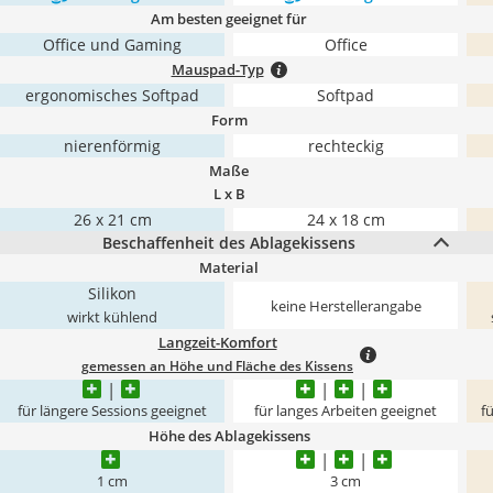
Am besten geeignet für
Office und Gaming
Office
Mauspad-Typ
ergonomisches Softpad
Softpad
Form
nierenförmig
rechteckig
Maße
L x B
26 x 21 cm
24 x 18 cm
Beschaffenheit des Ablagekissens
Material
Silikon
keine Herstellerangabe
wirkt kühlend
Langzeit-Komfort
gemessen an Höhe und Fläche des Kissens
für längere Sessions geeignet
für langes Arbeiten geeignet
f
Höhe des Ablagekissens
1 cm
3 cm