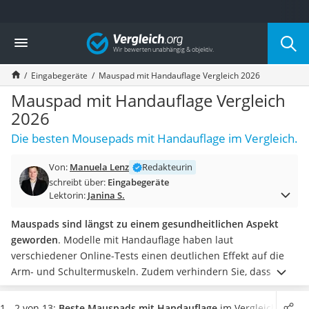
Die beliebtesten Vergleiche nach Kategorie
Vergleich
Elektronik
Powerstation
Eingabegeräte
Mauspad mit Handauflage Vergleich 2026
Monitor 32 Zoll 4K
Fernseher
Mauspad mit Handauflage Vergleich
Drucker
2026
Desktop-PC
Die besten Mousepads mit Handauflage im Vergleich.
Monitor
Diascanner
Von:
Manuela Lenz
Redakteurin
Laser-Multifunktionsdrucker
schreibt über:
Eingabegeräte
Powerline-Adapter
Lektorin:
Janina S.
Powerstation mit Solarpanel
Gaming-PC
Mauspads sind längst zu einem gesundheitlichen Aspekt
Soundbar
geworden
. Modelle mit Handauflage haben laut
17-Zoll-Laptop
verschiedener Online-Tests einen deutlichen Effekt auf die
Satellitenschüssel
Arm- und Schultermuskeln. Zudem verhindern Sie, dass sich
Gaming-Headset
durch die Mausbewegung
Abschürfungen an den
Schnurloses Telefon
Handgelenken
bilden.
Insbesondere in Kombination mit
1 - 2 von 13:
Beste Mauspads mit Handauflage
im Vergleich