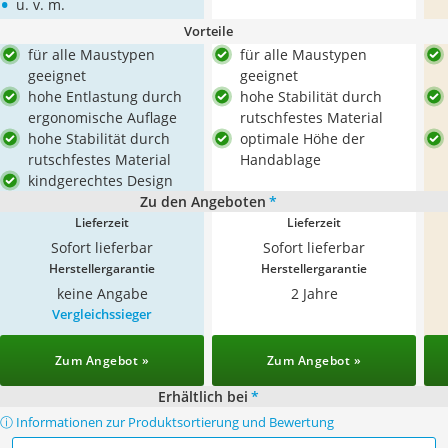
•
u. v. m.
Vorteile
für alle Maustypen
für alle Maustypen
geeignet
geeignet
hohe Entlastung durch
hohe Stabilität durch
ergonomische Auflage
rutschfestes Material
hohe Stabilität durch
optimale Höhe der
rutschfestes Material
Handablage
kindgerechtes Design
Zu den Angeboten
*
Lieferzeit
Lieferzeit
Sofort lieferbar
Sofort lieferbar
Herstellergarantie
Herstellergarantie
keine Angabe
2 Jahre
Vergleichssieger
Zum Angebot »
Zum Angebot »
Erhältlich bei
*
ⓘ Informationen zur Produktsortierung und Bewertung