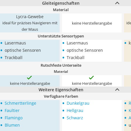
Gleiteigenschaften
Material
Lycra-Gewebe
ideal für präzises Navigieren mit
id
keine Herstellerangabe
der Maus
Unterstützte Sensortypen
•
•
•
Lasermaus
Lasermaus
k
•
•
optische Sensoren
optische Sensoren
•
•
Trackball
Trackball
Rutschfeste Unterseite
Material
keine Herstellerangabe
keine Herstellerangabe
Weitere Eigenschaften
Verfügbare Farben
•
•
•
Schmertterlinge
Dunkelgrau
R
•
•
•
Faultier
Hellgrau
K
•
•
•
Flamingo
Schwarz
A
•
•
Blumen
u