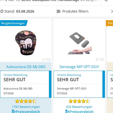
Tablets unter 200 Euro
einer
ergonomischen Maus
tun Sie Ihren Händen etwas
Ladekabel Typ 2 Schuko
Gutes. In unserer Vergleichstabelle finden Sie Mauspads mit
Produkte filtern
Stand:
03.08.2026
Lichtwecker
Silikonkissen, die sich
sowohl zum Arbeiten als auch zum
Acer Aspire
Spielen
eignen. Überzeugt hat uns hier im August 2026
Vergleichssieger
Pre
Service
besonders das Modell
Aoksunova DE-MJ-080
*
mit seinen
Eigenschaften.
1 / 13
2 / 13
Aoksunova DE-MJ-080
Senseage MP-SPT-DGY
Unsere Bewertung
Unsere Bewertung
U
SEHR GUT
SEHR GUT
Aoksunova DE-MJ-080
Senseage MP-SPT-DGY
C
07/2026
07/2026
0
1787 Bewertungen
932 Bewertungen
Preis­vergleich
Preis­vergleich