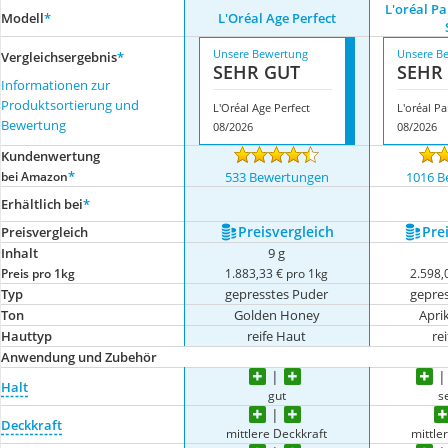
L'oréal Pa
Modell
*
L'Oréal Age Perfect
Unsere Bewertung
Unsere B
Vergleichsergebnis
*
SEHR GUT
SEHR
Informationen zur
Produktsortierung und
L'Oréal Age Perfect
Bewertung
08/2026
08/2026
Kundenwertung
*
bei Amazon
533 Bewertungen
1016 B
Erhältlich bei
*
Preis­vergleich
Prei
Preis­vergleich
Inhalt
9 g
Preis pro 1kg
1.883,33 € pro 1kg
2.598,
Typ
gepresstes Puder
gepre
Ton
Golden Honey
Apri
Hauttyp
reife Haut
re
Anwendung und Zubehör
Halt
gut
s
Deckkraft
mittlere Deckkraft
mittle