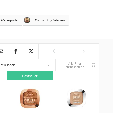
Körperpuder
Contouring-Paletten
Alle Filter
eren nach
zurücksetzen
Bestseller