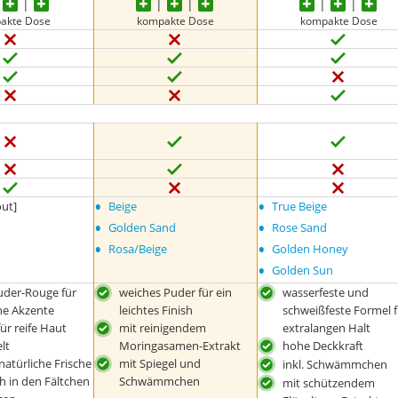
akte Dose
kompakte Dose
kompakte Dose
•
•
out]
Beige
True Beige
•
•
Golden Sand
Rose Sand
•
•
Rosa/Beige
Golden Honey
•
Golden Sun
uder-Rouge für
weiches Puder für ein
wasserfeste und
he Akzente
leichtes Finish
schweißfeste Formel f
für reife Haut
mit reinigendem
extralangen Halt
lt
Moringasamen-Extrakt
hohe Deckkraft
 natürliche Frische
mit Spiegel und
inkl. Schwämmchen
h in den Fältchen
Schwämmchen
mit schützendem