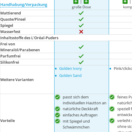
Handhabung/Verpackung
große Dose
komp
Mattierend
Quaste/Pinsel
Spiegel
Wasserfest
Inhaltsstoffe des L'Oréal-Puders
Frei von
Mineralöl/Parabenen
Parfumfrei
Silikonfrei
•
•
Golden Ivory
Pink/click
•
Golden Sand
Weitere Varianten
passt sich dem
feines P
individuellen Hautton an
natürlic
natürliche Deckkraft
speziell 
entwicke
einfaches Auftragen
Vorteile
verleiht
mit Spiegel und
ohne sic
Schwämmchen