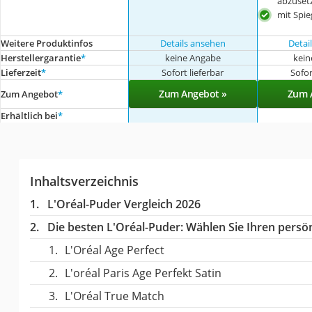
abzuset
mit Spie
Weitere Produktinfos
Details ansehen
Detai
Herstellergarantie
*
keine Angabe
kein
Lieferzeit
*
Sofort lieferbar
Sofor
Zum Angebot »
Zum 
Zum Angebot
*
Erhältlich bei
*
Inhaltsverzeichnis
L'Oréal-Puder Vergleich 2026
Die besten L'Oréal-Puder:
Wählen Sie Ihren persönl
L'Oréal Age Perfect
L'oréal Paris Age Perfekt Satin
L'Oréal True Match