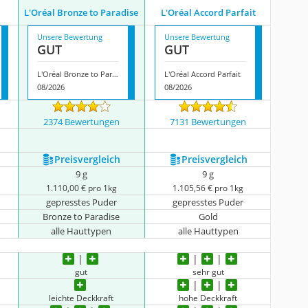
L'Oréal Bronze to Paradise
L'Oréal Accord Parfait
Unsere Bewertung
Unsere Bewertung
GUT
GUT
L'Oréal Bronze to Paradise
L'Oréal Accord Parfait
08/2026
08/2026
2374 Bewertungen
7131 Bewertungen
igen
Preis­vergleich
Preis­vergleich
9 g
9 g
1.110,00 € pro 1kg
1.105,56 € pro 1kg
gepresstes Puder
gepresstes Puder
Bronze to Paradise
Gold
alle Hauttypen
alle Hauttypen
gut
sehr gut
leichte Deckkraft
hohe Deckkraft