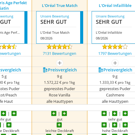
ris Age Perfekt
L'Oréal True Match
L'Oréal Infaillible
Satin
ewertung
Unsere Bewertung
Unsere Bewertung
 GUT
SEHR GUT
SEHR GUT
L'oréal Paris Age Perfekt Satin
L'Oréal True Match
L'Oréal Infaillible
08/2026
08/2026
ewertungen
7131 Bewertungen
1797 Bewertungen
mehr anzeigen
mehr anze
s­vergleich
Preis­vergleich
Preis­vergleich
5 g
9 g
9 g
00 € pro 1kg
1.572,22 € pro 1kg
1.333,33 € pro 1kg
sstes Puder
gepresstes Puder
gepresstes Puder
kot/Peach
Rose Vanilla
Cashmere
ife Haut
alle Hauttypen
alle Hauttypen
ehr gut
gut
sehr gut
re Deckkraft
leichte Deckkraft
hohe Deckkraft