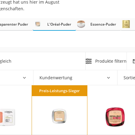
rzeugt hat uns hier im August
genschaften.
at
sparenter Puder
L'Oréal-Puder
Essence-Puder
rät
e
ner
gleich
Produkte filtern
Zahnbürste
Kundenwertung
Sorti
d
Preis-Leistungs-Sieger