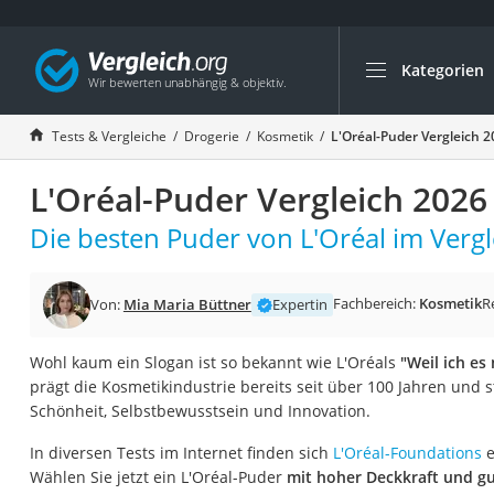
Kategorien
Die beliebtesten V
Drogerie
Tests & Vergleiche
Drogerie
Kosmetik
L'Oréal-Puder Vergleich 
Inhalator
L'Oréal-Puder Vergleich 2026
Haarschneider
Rollator
Die besten Puder von L'Oréal im Vergl
Braun Rasierer
Katzenklappe (Chi
Fachbereich:
Kosmetik
R
Von:
Mia Maria Büttner
Expertin
Rasierer
Wohl kaum ein Slogan ist so bekannt wie L'Oréals
"Weil ich es
Masturbator
prägt die Kosmetikindustrie bereits seit über 100 Jahren und 
Massagepistole
Schönheit, Selbstbewusstsein und Innovation.
Epilierer
In diversen Tests im Internet finden sich
L'Oréal-Foundations
e
Reisehaartrockner
Wählen Sie jetzt ein L'Oréal-Puder
mit hoher Deckkraft und g