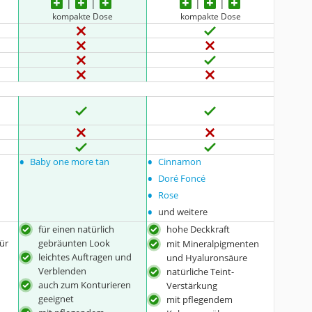
kompakte Dose
kompakte Dose
•
•
Baby one more tan
Cinnamon
•
Doré Foncé
•
Rose
•
und weitere
für einen natürlich
hohe Deckkraft
ür
gebräunten Look
mit Mineralpigmenten
leichtes Auftragen und
und Hyaluronsäure
Verblenden
natürliche Teint-
auch zum Konturieren
Verstärkung
geeignet
mit pflegendem