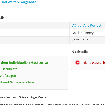
h und weitere Angebote
ils
L'Oréal Age Perfect
Golden Honey
Reife Haut
Nachteile
h dem individuellen Hautton an
nicht wasserf
e Deckkraft
 Auftragen
gel und Schwämmchen
orten zu L'Oréal Age Perfect
uttypen ist das Age Perfect Puder von der Marke L'Oréal Paris ge