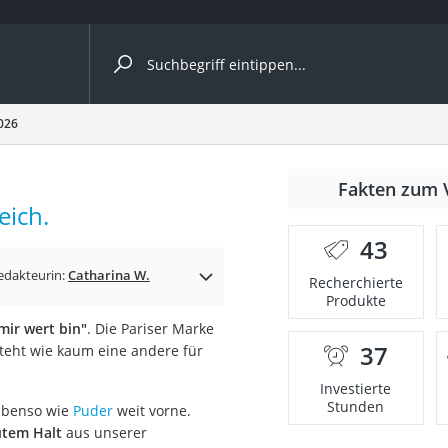
ergleiche nach Kategorie
2026
Fakten zum 
eich.
43
p)
edakteurin:
Catharina W.
Recherchierte
Produkte
 mir wert bin"
. Die Pariser Marke
37
steht wie kaum eine andere für
Investierte
Stunden
benso wie
Puder
weit vorne.
utem Halt
aus unserer