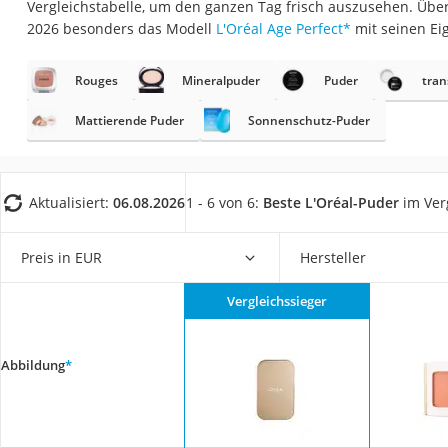
Vergleichstabelle, um den ganzen Tag frisch auszusehen. Übe
Eiweißpulver
2026 besonders das Modell
L'Oréal Age Perfect
*
mit seinen Ei
Magnesiumpräpar
Katzenklappe
Rouges
Mineralpuder
Puder
tran
Nackenmassagege
Mattierende Puder
Sonnenschutz-Puder
Zeckenschutz Katz
leichter Haartrock
Aktualisiert:
06.08.2026
1 - 6 von 6:
Beste L'Oréal-Puder
im Ver
Philips-Sonicare-
Schildkrötenhaus
Preis in EUR
Hersteller
Mineralfutter Pfer
Massagegerät
Vergleichssieger
Service
Abbildung
*