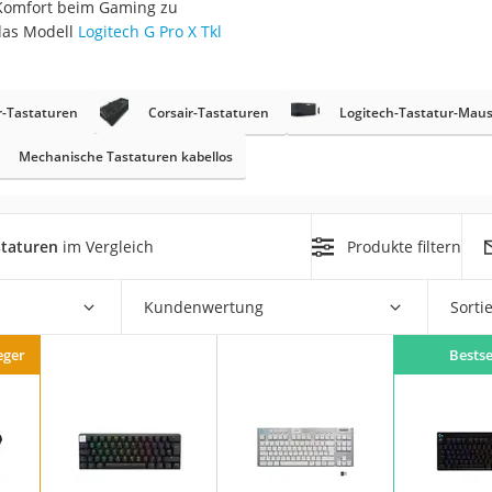
Komfort beim Gaming zu
das Modell
Logitech G Pro X Tkl
r-Tastaturen
Corsair-Tastaturen
Logitech-Tastatur-Maus
Mechanische Tastaturen kabellos
on
Euro
staturen
im Vergleich
Produkte filtern
chuko
Kundenwertung
Sorti
eger
Bestse