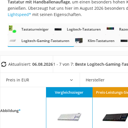
Tastatur mit Handballenauflage
, um einen besonders hohen 
Gaming-PC
genießen. Überzeugt hat uns hier im August 2026 besonders 
Soundbar
Lightspeed
*
mit seinen Eigenschaften.
17-Zoll-Laptop
Tastaturreiniger
Logitech-Tastaturen
Raze
Satellitenschüssel
Gaming-Headset
Logitech-Gaming-Tastaturen
Klim-Tastaturen
Schnurloses Telef
Tablets unter 200 
Aktualisiert:
06.08.2026
1 - 7 von 7:
Beste Logitech-Gaming-Ta
Ladekabel Typ 2 S
Lichtwecker
Preis in EUR
Hersteller
Acer Aspire
Vergleichssieger
Preis-Leistungs-Si
Service
Abbildung
*