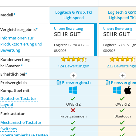
Logitech G Pro X Tkl
Logitech G G51
Modell
*
Lightspeed
Lightspeed TK
Unsere Bewertung
Unsere Bewertung
Vergleichsergebnis
*
SEHR GUT
SEHR GUT
Informationen zur
Produktsortierung und
Logitech G Pro X Tkl Lightspeed
Bewertung
08/2026
08/2026
Kundenwertung
*
bei Amazon
124 Bewertungen
232 Bewertung
Erhältlich bei
*
mehr anzeigen
mehr a
Preis­vergleich
Preis­verglei
Preis­vergleich
Kompatibel mit
Deutsches Tastatur-
QWERTZ
QWERTZ
Layout
Funktastatur
kabelgebunden
Bluetooth
Mechanische Tastatur
Switches
Programmierbare Tasten