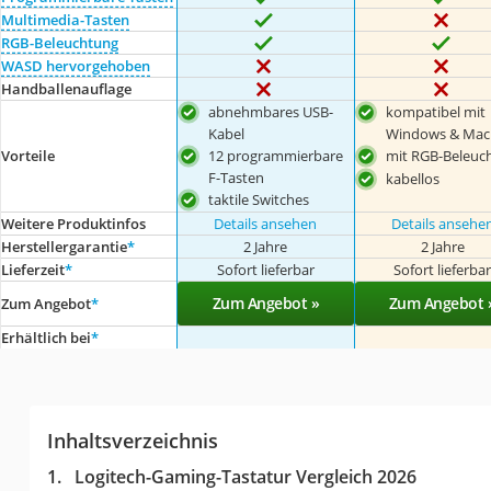
Multimedia-Tasten
RGB-Beleuchtung
WASD hervorgehoben
Handballenauflage
abnehmbares USB-
kompatibel mit
Kabel
Windows & Mac
12 programmierbare
mit RGB-Beleuc
Vorteile
F-Tasten
kabellos
taktile Switches
Weitere Produktinfos
Details ansehen
Details ansehe
Herstellergarantie
*
2 Jahre
2 Jahre
Lieferzeit
*
Sofort lieferbar
Sofort lieferba
Zum Angebot »
Zum Angebot 
Zum Angebot
*
Erhältlich bei
*
Inhaltsverzeichnis
Logitech-Gaming-Tastatur Vergleich 2026