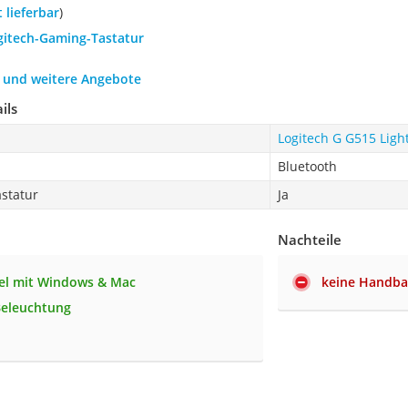
t lieferbar
)
ogitech-Gaming-Tastatur
h und weitere Angebote
ils
Logitech G G515 Ligh
Bluetooth
statur
Ja
Nachteile
el mit Windows & Mac
keine Handba
Beleuchtung