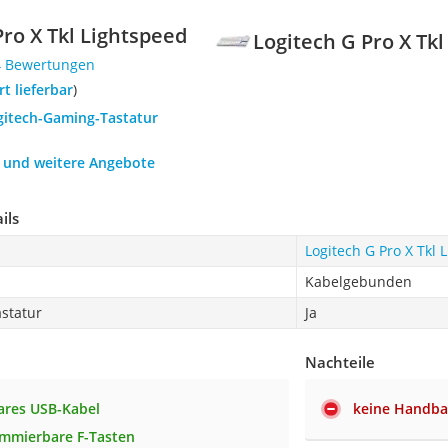
Pro X Tkl Lightspeed
Logitech G Pro X Tk
4 Bewertungen
ort lieferbar
)
ogitech-Gaming-Tastatur
h und weitere Angebote
ils
Logitech G Pro X Tkl 
Kabelgebunden
statur
Ja
Nachteile
res USB-Kabel
keine Handba
mmierbare F-Tasten