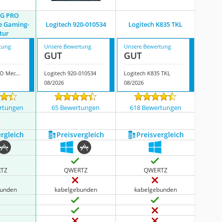
 G PRO
e Gaming-
Logitech ‎920-010534
Logitech K835 TKL
tur
tung
Unsere Bewertung
Unsere Bewertung
GUT
GUT
Logitech G PRO Mechanische Gaming-Tastatur
Logitech ‎920-010534
Logitech K835 TKL
08/2026
08/2026
rtungen
65 Bewertungen
618 Bewertungen
ehr anzeigen
ergleich
Preis­vergleich
Preis­vergleich
TZ
QWERTZ
QWERTZ
bunden
kabelgebunden
kabelgebunden