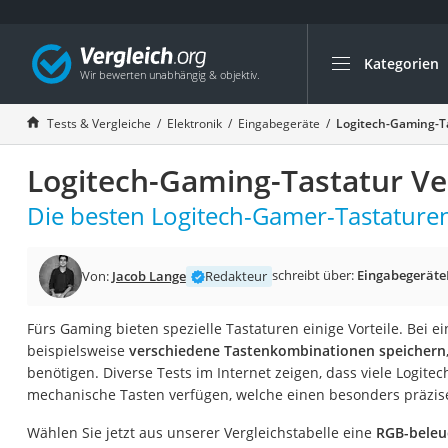
Kategorien
Die beliebtesten V
Elektronik
Tests & Vergleiche
Elektronik
Eingabegeräte
Logitech-Gaming-Ta
Powerstation
Logitech-Gaming-Tastatur Ve
Monitor 32 Zoll 4K
Fernseher
Die besten Logitech-Gamer-Tastaturen
Drucker
Desktop-PC
schreibt über:
Eingabegeräte
Von:
Jacob Lange
Redakteur
Monitor
Fürs Gaming bieten spezielle Tastaturen einige Vorteile. Bei e
Diascanner
beispielsweise
verschiedene Tastenkombinationen speichern
Laser-Multifunkti
benötigen. Diverse Tests im Internet zeigen, dass viele Logit
mechanische Tasten verfügen, welche einen besonders präzis
Powerline-Adapter
Powerstation mit 
Wählen Sie jetzt aus unserer Vergleichstabelle eine
RGB-beleu