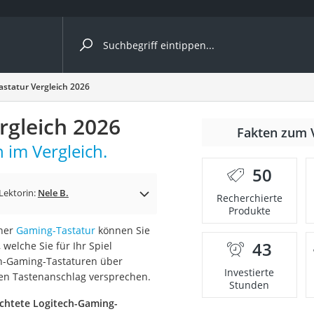
ergleiche nach Kategorie
statur Vergleich 2026
rgleich 2026
Fakten zum 
 im Vergleich.
50
Lektorin:
Nele B.
Recherchierte
Produkte
iner
Gaming-Tastatur
können Sie
43
, welche Sie für Ihr Spiel
onsdrucker
ech-Gaming-Tastaturen über
Investierte
en Tastenanschlag versprechen.
Stunden
Solarpanel
chtete Logitech-Gaming-