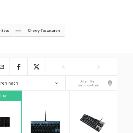
-Sets
Cherry-Tastaturen
Alle Filter
eren nach
zurücksetzen
ller