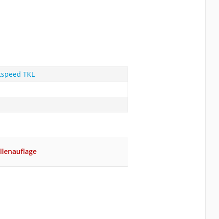
tspeed TKL
llenauflage