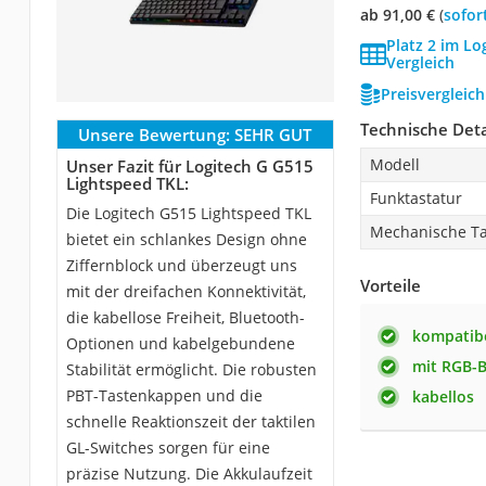
ab 91,00 €
(
Sofor
Platz 2 im L
Vergleich
Preisvergleic
Technische Deta
Unsere Bewertung:
SEHR GUT
Modell
Unser Fazit für Logitech G G515
Lightspeed TKL:
Funktastatur
Die Logitech G515 Lightspeed TKL
Mechanische Ta
bietet ein schlankes Design ohne
Ziffernblock und überzeugt uns
Vorteile
mit der dreifachen Konnektivität,
die kabellose Freiheit, Bluetooth-
kompatib
Optionen und kabelgebundene
mit RGB-
Stabilität ermöglicht. Die robusten
PBT-Tastenkappen und die
kabellos
schnelle Reaktionszeit der taktilen
GL-Switches sorgen für eine
präzise Nutzung. Die Akkulaufzeit