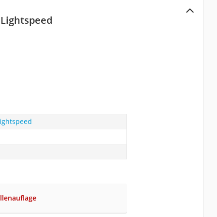
l Lightspeed
Lightspeed
llenauflage