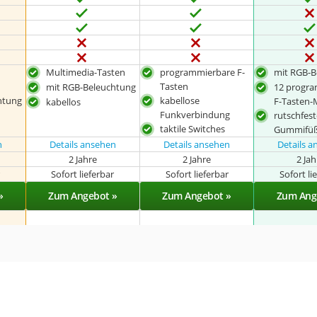
Multimedia-Tasten
programmierbare F-
mit RGB-B
Tasten
mit RGB-Beleuchtung
12 progr
htung
kabellose
F-Tasten-
kabellos
Funkverbindung
rutschfes
taktile Switches
Gummifü
n
Details ansehen
Details ansehen
Details 
2 Jahre
2 Jahre
2 Ja
r
Sofort lieferbar
Sofort lieferbar
Sofort li
»
Zum Angebot »
Zum Angebot »
Zum Ang