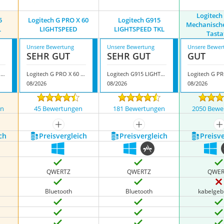
Logitech
5
Logitech G PRO X 60
Logitech G915
Mechanisch
L
LIGHTSPEED
LIGHTSPEED TKL
Tasta
Unsere Bewertung
Unsere Bewertung
Unsere Bewer
SEHR GUT
SEHR GUT
GUT
Logitech G G515 Lightspeed TKL
Logitech G PRO X 60 LIGHTSPEED
Logitech G915 LIGHTSPEED TKL
08/2026
08/2026
08/2026
en
45 Bewertungen
181 Bewertungen
2050 Bewe
nzeigen
mehr anzeigen
mehr anzeigen
m
ch
Preis­vergleich
Preis­vergleich
Preis­v
QWERTZ
QWERTZ
QWER
Bluetooth
Bluetooth
kabelge