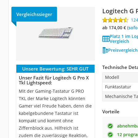
Logitech G 
Vergleichssieger
12
ab 174,00 €
(
Sof
Platz 1 im L
Vergleich
Preisvergleic
Technische Deta
Unsere Bewertung:
SEHR GUT
Modell
Unser Fazit für Logitech G Pro X
Tkl Lightspeed:
Funktastatur
Mit der Gaming-Tastatur G PRO
Mechanische Ta
TKL der Marke Logitech könnten
Gamer viel Freude haben, denn die
Vorteile
kabelgebundene Tastatur ist
kompakt und kommt ohne
abnehmba
Ziffernblock aus. Hilfreich ist
12 progra
zudem die zuverlässige Reaktion,