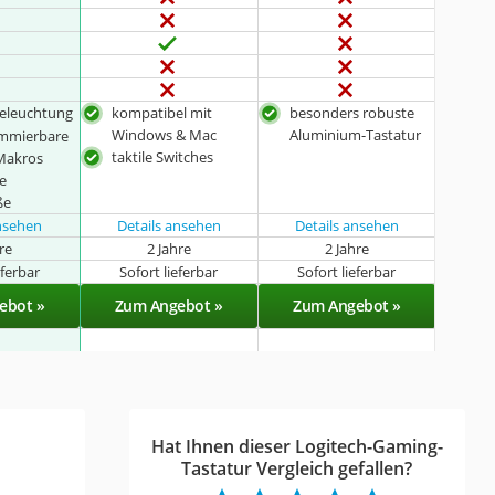
eleuchtung
kompatibel mit
besonders robuste
Windows & Mac
Aluminium-Tastatur
ammierbare
taktile Switches
Makros
te
ße
ansehen
Details ansehen
Details ansehen
hre
2 Jahre
2 Jahre
eferbar
Sofort lieferbar
Sofort lieferbar
ebot »
Zum Angebot »
Zum Angebot »
Hat Ihnen dieser Logitech-Gaming-
Tastatur Vergleich gefallen?