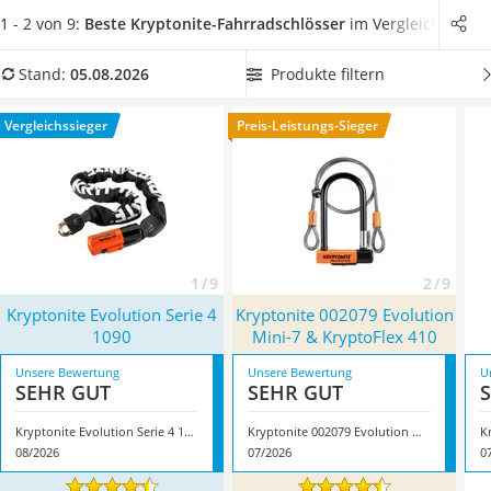
Handgepäck-Koffer
Ihnen daher, Ihr Zweirad auch zu Hause sicher
1 - 2 von 9:
Beste Kryptonite-Fahrradschlösser
im Vergleich
Vibrationsplatte
abzuschließen.
Wählen Sie jetzt ein Kryptonite-
Wanderschuhe Herren
Fahrradschloss
aus unserer Vergleichstabelle, das
für einen
Produkte filtern
Stand:
05.08.2026
Sicherheitsweste Reiten
bequemen Transport
mit praktischer Fahrradhalterung
Service
geliefert wird. Überzeugt hat uns hier im August 2026
Vergleichssieger
Preis-Leistungs-Sieger
besonders das Modell
Kryptonite Evolution Serie 4 1090
*
mit
seinen Eigenschaften.
1 / 9
2 / 9
Kryptonite Evolution Serie 4
Kryptonite 002079 Evolution
1090
Mini-7 & KryptoFlex 410
Unsere Bewertung
Unsere Bewertung
U
SEHR GUT
SEHR GUT
Kryptonite Evolution Serie 4 1090
Kryptonite 002079 Evolution Mini-7 & KryptoFlex 410
K
08/2026
07/2026
0