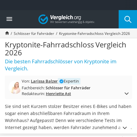
Die beliebtesten Vergleiche nach Kategorie
Vergleich
Freizeit & Sport
Gartentrampolin
Schlösser für Fahrräder
Kryptonite-Fahrradschloss Vergleich 2026
Trampolin
Metalldetektor
Kryptonite-Fahrradschloss Vergleich
Eufab-Fahrradträger
2026
Trampolin 366 cm
Die besten Fahrradschlösser von Kryptonite im
Fahrradschloss
Vergleich.
Aluminium-Koffer
Futterboot
Von:
Larissa Balzer
Expertin
Air Bike
Fachbereich:
Schlösser für Fahrräder
E-Bike-Dreirad
Redakteurin:
Henriette Ast
Trekkingschuhe Herren
Reisetasche mit Rollen
Sie sind seit Kurzem stolzer Besitzer eines E-Bikes und haben
Klimmzugstation
sogar einen abschließbaren Fahrradraum in Ihrem
Koffer
Wohnhaus? Aufgepasst! Denn wie verschiedene Tests im
Nachtsichtgerät
Internet gezeigt haben, werden Fahrräder zunehmend auch
Faltschloss
aus Abstellräumen oder Innenhöfen geklaut. Wir empfehlen