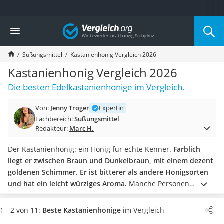
Die beliebtesten Vergleiche nach Kategorie
Vergleich
Lebensmittel
Schwarzkümmelöl
Süßungsmittel
Kastanienhonig Vergleich 2026
Knäckebrot
Schwarzkümmelöl-Kapseln
Kastanienhonig Vergleich 2026
Manukahonig
Die besten Edelkastanienhonige im Vergleich.
Eiklar
Astronautenkost
Von:
Jenny Tröger
Expertin
Balsamico-Essig
Fachbereich:
Süßungsmittel
Schwarzkümmelöl bio
Redakteur:
Marc H.
Sardinen
Honig
Der Kastanienhonig: ein Honig für echte Kenner.
Farblich
Gemüsebrühe
liegt er zwischen Braun und Dunkelbraun, mit einem dezent
Eiskaffee-Pulver
goldenen Schimmer. Er ist bitterer als andere Honigsorten
Irischer Whiskey
und hat ein leicht würziges Aroma.
Manche Personen
Grapefruitkernextrakt
meinen sogar, er rieche nach einem lauen Herbsttag im
Matcha-Set
Wald. Machen Sie selbst den Test und halten Ihre Nase über
1 - 2 von 11:
Beste Kastanienhonige
im Vergleich
Sojasauce
diese edle Sorte!
Sie sind auf der Suche
nach einem extra