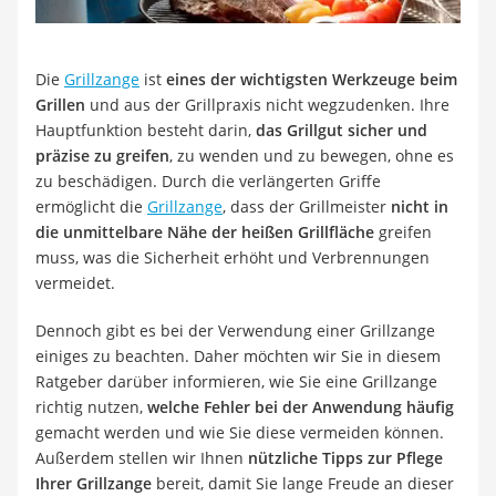
Löschdecke
Multimeter
Winterharte Palmen
Die
Grillzange
ist
eines der wichtigsten Werkzeuge beim
Gasdurchlauferhitzer
Grillen
und aus der Grillpraxis nicht wegzudenken. Ihre
Service
Hauptfunktion besteht darin,
das Grillgut sicher und
präzise zu greifen
, zu wenden und zu bewegen, ohne es
zu beschädigen. Durch die verlängerten Griffe
ermöglicht die
Grillzange
, dass der Grillmeister
nicht in
die unmittelbare Nähe der heißen Grillfläche
greifen
muss, was die Sicherheit erhöht und Verbrennungen
vermeidet.
Dennoch gibt es bei der Verwendung einer Grillzange
einiges zu beachten. Daher möchten wir Sie in diesem
Ratgeber darüber informieren, wie Sie eine Grillzange
richtig nutzen,
welche Fehler bei der Anwendung häufig
gemacht werden und wie Sie diese vermeiden können.
Außerdem stellen wir Ihnen
nützliche Tipps zur Pflege
Ihrer Grillzange
bereit, damit Sie lange Freude an dieser