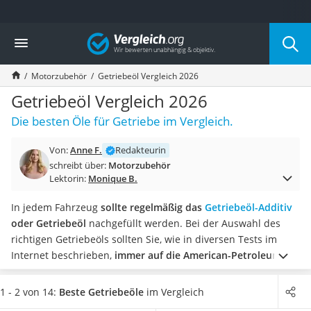
Die beliebtesten Vergleiche nach Kategorie
Vergleich
Auto & Motor
Fahrradträger-Anhängerkupplung (4 Fahrräder)
Motorzubehör
Getriebeöl Vergleich 2026
Fahrradträger
Fahrradträger (Anhängerkupplung)
Getriebeöl Vergleich 2026
Fahrradträger 3 Fahrräder
Die besten Öle für Getriebe im Vergleich.
Benzinkanister (20 l)
Dashcam
Von:
Anne F.
Redakteurin
Fahrradträger E-Bike
schreibt über:
Motorzubehör
Benzinkanister
Lektorin:
Monique B.
Marderschreck
Wagenheber 3t
In jedem Fahrzeug
sollte regelmäßig das
Getriebeöl-Additiv
AGM-Batterie Wohnmobil
oder Getriebeöl
nachgefüllt werden. Bei der Auswahl des
Thule-Fahrradträger
richtigen Getriebeöls sollten Sie, wie in diversen Tests im
FM-Transmitter
Internet beschrieben,
immer auf die American-Petroleum-
Sommerreifen 205/55 R16
Institute-Klassifikation (kurz: API-Klassifikation) achten.
Es
Autobatterie-Ladegerät
besteht
die Wahl zwischen synthetischem und
1 - 2 von 14:
Beste Getriebeöle
im Vergleich
Starthilfe mit Kompressor
mineralischem Getriebeöl,
wobei ersteres um einiges