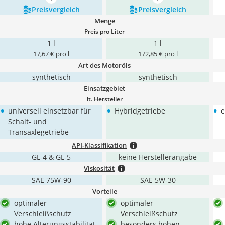
mehr anzeigen
mehr anzeigen
Preis­vergleich
Preis­vergleich
Menge
Preis pro Liter
1 l
1 l
17,67 € pro l
172,85 € pro l
Art des Motoröls
synthetisch
synthetisch
Einsatzgebiet
lt. Hersteller
•
•
•
universell einsetzbar für
Hybridgetriebe
e
Schalt- und
Transaxlegetriebe
API-Klassifikation
GL-4 & GL-5
keine Herstellerangabe
Viskosität
SAE 75W-90
SAE 5W-30
Vorteile
optimaler
optimaler
Verschleißschutz
Verschleißschutz
hohe Alterungsstabilität
besonders hohen