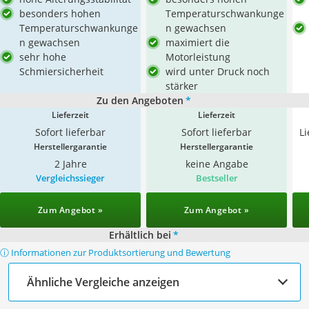
besonders hohen
Temperaturschwankunge
Temperaturschwankunge
n gewachsen
n gewachsen
maximiert die
sehr hohe
Motorleistung
Schmiersicherheit
wird unter Druck noch
stärker
Zu den Angeboten
*
Lieferzeit
Lieferzeit
Sofort lieferbar
Sofort lieferbar
L
Herstellergarantie
Herstellergarantie
2 Jahre
keine Angabe
Vergleichssieger
Bestseller
Zum Angebot »
Zum Angebot »
Erhältlich bei
*
ⓘ Informationen zur Produktsortierung und Bewertung
Ähnliche Vergleiche anzeigen