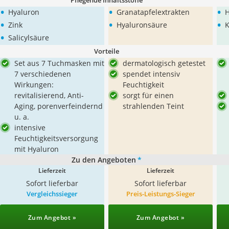
Pflegende Inhaltsstoffe
•
•
•
Hyaluron
Granatapfelextrakten
H
•
•
•
Zink
Hyaluronsäure
K
•
Salicylsäure
Vorteile
Set aus 7 Tuchmasken mit
dermatologisch getestet
7 verschiedenen
spendet intensiv
Wirkungen:
Feuchtigkeit
revitalisierend, Anti-
sorgt für einen
Aging, porenverfeindernd
strahlenden Teint
u. a.
intensive
Feuchtigkeitsversorgung
mit Hyaluron
Zu den Angeboten
*
Lieferzeit
Lieferzeit
Sofort lieferbar
Sofort lieferbar
Vergleichssieger
Preis-Leistungs-Sieger
Zum Angebot »
Zum Angebot »