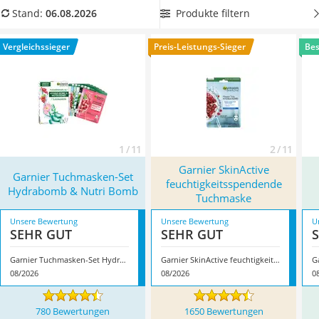
Philips-Sonicare-Zahnbürste
jünger aussehen. Wählen Sie jetzt eine Garnier-Tuchmaske
Produkte filtern
Stand:
06.08.2026
Schildkrötenhaus
mit Hyaluronsäure aus unserer Vergleichstabelle, um Ihre
Mineralfutter Pferd
Haut mit einem Frischekick zu verwöhnen. Überzeugt hat uns
Vergleichssieger
Preis-Leistungs-Sieger
Bes
Massagegerät
hier im August 2026 besonders das Modell
Garnier
Service
Tuchmasken-Set Hydrabomb & Nutri Bomb
*
mit seinen
Eigenschaften.
1 / 11
2 / 11
Garnier SkinActive
Garnier Tuchmasken-Set
feuchtigkeitsspendende
Hydrabomb & Nutri Bomb
Tuchmaske
Unsere Bewertung
Unsere Bewertung
U
SEHR GUT
SEHR GUT
Garnier Tuchmasken-Set Hydrabomb & Nutri Bomb
Garnier SkinActive feuchtigkeitsspendende Tuchmaske
08/2026
08/2026
0
780 Bewertungen
1650 Bewertungen