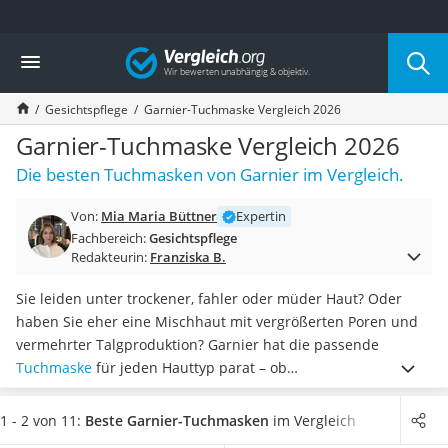
Die beliebtesten Vergleiche nach Kategorie
Vergleich
Drogerie
Inhalator
Gesichtspflege
Garnier-Tuchmaske Vergleich 2026
Haarschneider
Rollator
Garnier-Tuchmaske Vergleich 2026
Braun Rasierer
Die besten Tuchmasken von Garnier im Vergleich.
Katzenklappe (Chip)
Rasierer
Von:
Mia Maria Büttner
Expertin
Masturbator
Fachbereich:
Gesichtspflege
Massagepistole
Redakteurin:
Franziska B.
Epilierer
Reisehaartrockner
Sie leiden unter trockener, fahler oder müder Haut? Oder
Eiweißpulver
haben Sie eher eine Mischhaut mit vergrößerten Poren und
Magnesiumpräparat
vermehrter Talgproduktion? Garnier hat die passende
Katzenklappe
Tuchmaske
für jeden Hauttyp parat – ob
Nackenmassagegerät
feuchtigkeitsspendend, vitalisierend oder reinigend
.
Zeckenschutz Katze
Diversen Tests im Internet zufolge versorgt Hyaluronsäure
1 - 2 von 11:
Beste Garnier-Tuchmasken
im Vergleich
leichter Haartrockner
die Zellen
mit intensiver Feuchtigkeit
und lässt die Haut