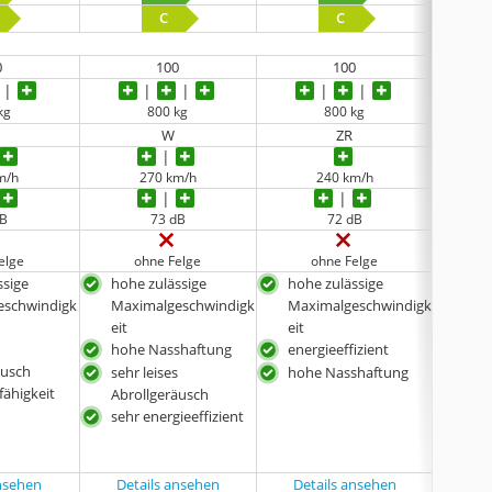
C
C
0
100
100
kg
800 kg
800 kg
W
ZR
m/h
270 km/h
240 km/h
dB
73 dB
72 dB
elge
ohne Felge
ohne Felge
ssige
hohe zulässige
hohe zulässige
hoh
eschwindigk
Maximalgeschwindigk
Maximalgeschwindigk
hohe
eit
eit
Max
hohe Nasshaftung
energieeffizient
eit
äusch
sehr leises
hohe Nasshaftung
ener
fähigkeit
Abrollgeräusch
sehr energieeffizient
ansehen
Details ansehen
Details ansehen