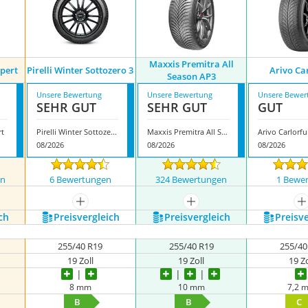
Maxxis Premitra All
pert
Pirelli Winter Sottozero 3
Arivo Ca
Season AP3
Unsere Bewertung
Unsere Bewertung
Unsere Bewer
SEHR GUT
SEHR GUT
GUT
rt
Pirelli Winter Sottozero 3
Maxxis Premitra All Season AP3
Arivo Carlorfu
08/2026
08/2026
08/2026
en
6 Bewertungen
324 Bewertungen
1 Bewe
nzeigen
mehr anzeigen
mehr anzeigen
m
ch
Preis­vergleich
Preis­vergleich
Preis­v
255/40 R19
255/40 R19
255/40
19 Zoll
19 Zoll
19 Zo
8 mm
10 mm
7,2 
B
B
C