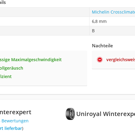
ils
Michelin Crossclimat
6,8 mm
B
Nachteile
ssige Maximalgeschwindigkeit
vergleichsweis
rollgeräusch
izient
nterexpert
Uniroyal Winterexp
4 Bewertungen
ort lieferbar
)