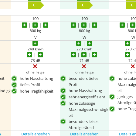
C
C
C
100
100
10
800 kg
800 kg
800 
V
W
W
240 km/h
270 km/h
270 k
73 dB
71 dB
72 
ohne Felge
ohne Felge
ohne F
eit
hohe Nasshaftung
besonders tiefes
hohe zulä
Profil
Maximalg
tiefes Profil
hohe Nasshaftung
eit
indigk
hohe Tragfähigkeit
geringes
sehr energieeffizient
Abrollger
hohe zulässige
hohe Trag
Maximalgeschwindigk
eit
besonders leises
Abrollgeräusch
n
Details ansehen
Details ansehen
Details 