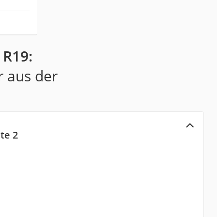
 R19:
r aus der
te 2