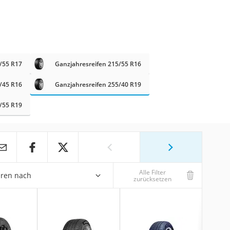
/55 R17
Ganzjahresreifen 215/55 R16
/45 R16
Ganzjahresreifen 255/40 R19
/55 R19
Alle Filter
eren nach
zurücksetzen