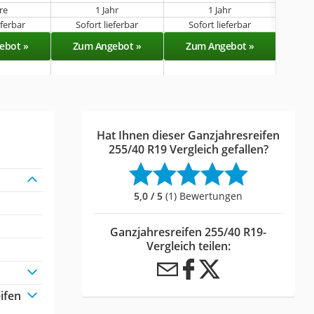
hre
1 Jahr
1 Jahr
eferbar
Sofort lieferbar
Sofort lieferbar
Lieferba
ebot »
Zum Angebot »
Zum Angebot »
Zu
Hat Ihnen dieser Ganzjahresreifen
255/40 R19 Vergleich gefallen?
5,0 / 5
(1) Bewertungen
Ganzjahresreifen 255/40 R19-
Vergleich teilen:
ifen