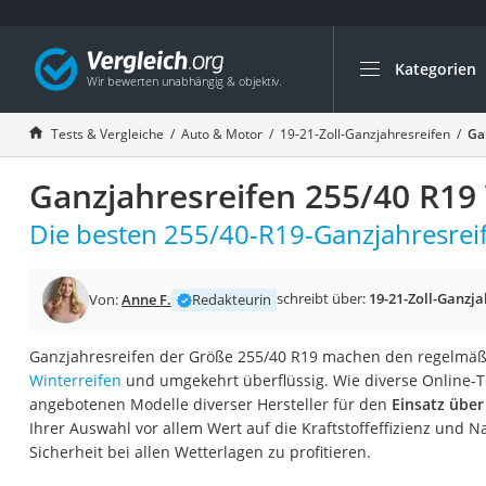
Kategorien
Die beliebtesten V
Auto & Motor
Tests & Vergleiche
Auto & Motor
19-21-Zoll-Ganzjahresreifen
Ga
Fahrradträger-Anh
Ganzjahresreifen 255/40 R19 
Fahrradträger
Fahrradträger (A
Die besten 255/40-R19-Ganzjahresreif
Fahrradträger 3 F
Benzinkanister (20 
schreibt über:
19-21-Zoll-Ganzja
Von:
Anne F.
Redakteurin
Dashcam
Ganzjahresreifen der Größe 255/40 R19 machen den regelmä
Fahrradträger E-Bi
Winterreifen
und umgekehrt überflüssig. Wie diverse Online-Te
Benzinkanister
angebotenen Modelle diverser Hersteller für den
Einsatz über
Ihrer Auswahl vor allem Wert auf die Kraftstoffeffizienz und 
Marderschreck
Sicherheit bei allen Wetterlagen zu profitieren.
Wagenheber 3t