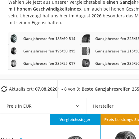
Wählen Sie jetzt aus unserer Vergleichstabelle
einen Ganzjahr
AGM-Batterie Woh
mit hohem Geschwindigkeitsindex
, um auch bei hohen Gesch
Thule-Fahrradträg
sein. Überzeugt hat uns hier im August 2026 besonders das 
mit seinen Eigenschaften.
FM-Transmitter
Sommerreifen 205
Ganzjahresreifen 185/60 R14
Ganzjahresreifen 225/5
Autobatterie-Lade
Ganzjahresreifen 195/50 R15
Ganzjahresreifen 215/5
Starthilfe mit Kom
Ganzjahresreifen 235/55 R17
Alkoholtester
Ganzjahresreifen 235/5
Felgenbaum
Diesel-Additiv
Aktualisiert:
07.08.2026
1 - 8 von 9:
Beste Ganzjahresreifen 25
Wagenheber
Service
Preis in EUR
Hersteller
Vergleichssieger
Preis-Leistungs-Si