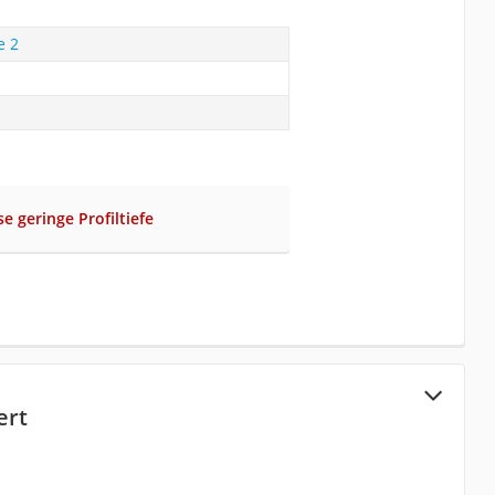
e 2
e geringe Profiltiefe
ert