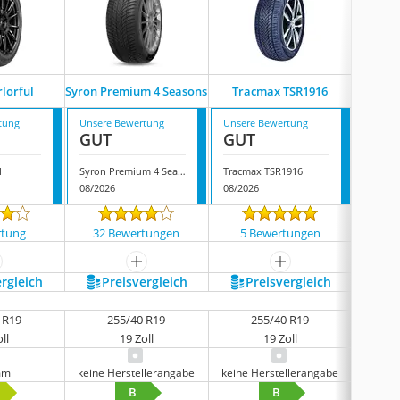
Imper
rlorful
Syron Premium 4 Seasons
Tracmax ‎TSR1916
tung
Unsere Bewertung
Unsere Bewertung
Unsere
GUT
GUT
GUT
l
Syron Premium 4 Seasons
Tracmax ‎TSR1916
08/2026
08/2026
08/202
rtung
32 Bewertungen
5 Bewertungen
9 
ehr anzeigen
mehr anzeigen
mehr anzeigen
ergleich
Preis­vergleich
Preis­vergleich
P
 R19
255/40 R19
255/40 R19
ll
19 Zoll
19 Zoll
mm
keine Herstellerangabe
keine Herstellerangabe
keine 
B
B