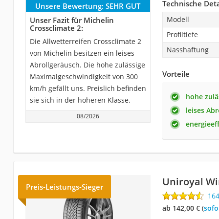
Technische Deta
Unsere Bewertung:
SEHR GUT
Modell
Unser Fazit für Michelin
Crossclimate 2:
Profiltiefe
Die Allwetterreifen Crossclimate 2
Nasshaftung
von Michelin besitzen ein leises
Abrollgeräusch. Die hohe zulässige
Vorteile
Maximalgeschwindigkeit von 300
km/h gefällt uns. Preislich befinden
hohe zulä
sie sich in der höheren Klasse.
leises Ab
08/2026
energieeff
Uniroyal Wi
Preis-Leistungs-Sieger
16
ab 142,00 €
(
Sof