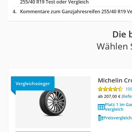
255/40 R19 Test oder Vergleich
Kommentare zum Ganzjahresreifen 255/40 R19 Ve
Die 
Wählen S
Michelin Cr
Vergleichssieger
10
ab 207,00 €
(
Lie
Platz 1 im Ga
Vergleich
Preisvergleic