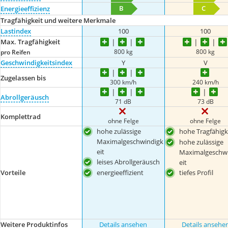
B
C
Energieeffizienz
Tragfähigkeit und weitere Merkmale
Lastindex
100
100
Max. Tragfähigkeit
800 kg
800 kg
pro Reifen
Geschwindigkeitsindex
Y
V
Zugelassen bis
300 km/h
240 km/h
Abrollgeräusch
71 dB
73 dB
Komplettrad
ohne Felge
ohne Felge
hohe zulässige
hohe Tragfähigk
Maximalgeschwindigk
hohe zulässige
eit
Maximalgeschw
leises Abrollgeräusch
eit
Vorteile
energieeffizient
tiefes Profil
Weitere Produktinfos
Details ansehen
Details ansehe