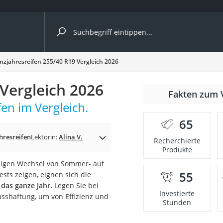
ergleiche nach Kategorie
nzjahresreifen 255/40 R19 Vergleich 2026
ängerkupplung (4 Fahrräder)
Vergleich 2026
Fakten zum 
nhängerkupplung)
en im Vergleich.
ahrräder
65
l)
hresreifen
Lektorin:
Alina V.
Recherchierte
Produkte
ßigen Wechsel von Sommer- auf
ke
55
sts zeigen, eignen sich die
 das ganze Jahr.
Legen Sie bei
Investierte
Nasshaftung, um von Effizienz und
Stunden