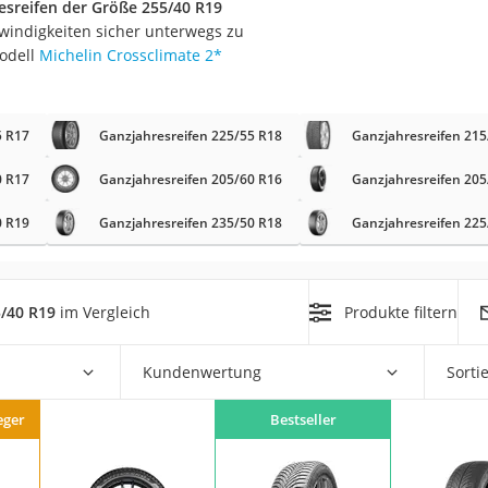
esreifen der Größe 255/40 R19
nmobil
windigkeiten sicher unterwegs zu
er
Modell
Michelin Crossclimate 2
*
/55 R16
5 R17
Ganzjahresreifen 225/55 R18
Ganzjahresreifen 215
gerät
0 R17
Ganzjahresreifen 205/60 R16
Ganzjahresreifen 205
pressor
0 R19
Ganzjahresreifen 235/50 R18
Ganzjahresreifen 225
5/40 R19
im Vergleich
Produkte filtern
Kundenwertung
Sorti
eger
Bestseller