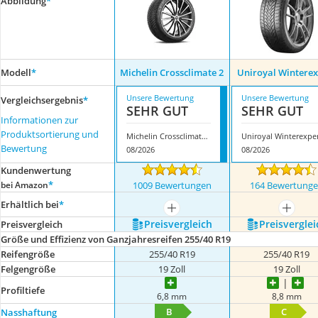
Abbildung
*
Modell
*
Michelin Crossclimate 2
Uniroyal Winterex
Unsere Bewertung
Unsere Bewertung
Vergleichsergebnis
*
SEHR GUT
SEHR GUT
Informationen zur
Produktsortierung und
Michelin Crossclimate 2
Uniroyal Winterexpe
Bewertung
08/2026
08/2026
Kundenwertung
*
bei Amazon
1009 Bewertungen
164 Bewertung
Erhältlich bei
*
mehr anzeigen
mehr a
Preis­vergleich
Preis­verglei
Preis­vergleich
Größe und Effizienz von Ganzjahresreifen 255/40 R19
Reifengröße
255/40 R19
255/40 R19
Felgengröße
19 Zoll
19 Zoll
Profiltiefe
6,8 mm
8,8 mm
B
C
Nasshaftung