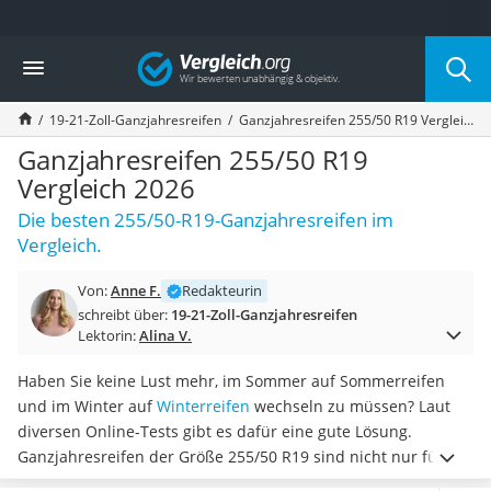
Die beliebtesten Vergleiche nach Kategorie
Vergleich
Auto & Motor
Fahrradträger-Anhängerkupplung (4 Fahrräder)
19-21-Zoll-Ganzjahresreifen
Ganzjahresreifen 255/50 R19 Vergleich 2026
Fahrradträger
Fahrradträger (Anhängerkupplung)
Ganzjahresreifen 255/50 R19
Fahrradträger 3 Fahrräder
Vergleich 2026
Benzinkanister (20 l)
Die besten 255/50-R19-Ganzjahresreifen im
Dashcam
Vergleich.
Fahrradträger E-Bike
Benzinkanister
Von:
Anne F.
Redakteurin
Marderschreck
schreibt über:
19-21-Zoll-Ganzjahresreifen
Wagenheber 3t
Lektorin:
Alina V.
AGM-Batterie Wohnmobil
Thule-Fahrradträger
Haben Sie keine Lust mehr, im Sommer auf Sommerreifen
FM-Transmitter
und im Winter auf
Winterreifen
wechseln zu müssen? Laut
Sommerreifen 205/55 R16
diversen Online-Tests gibt es dafür eine gute Lösung.
Autobatterie-Ladegerät
Ganzjahresreifen der Größe 255/50 R19 sind nicht nur für
Starthilfe mit Kompressor
trockene, sondern
auch für nasse und winterliche