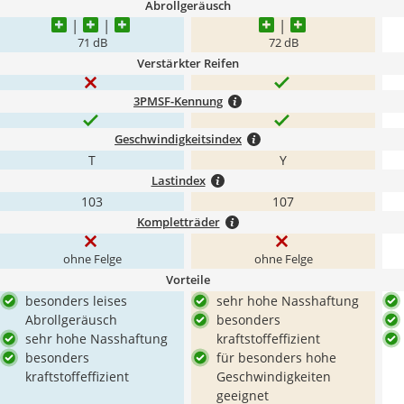
Abrollgeräusch
71 dB
72 dB
Verstärkter Reifen
3PMSF-Kennung
Geschwindigkeitsindex
T
Y
Lastindex
103
107
Kompletträder
ohne Felge
ohne Felge
Vorteile
besonders leises
sehr hohe Nasshaftung
Abrollgeräusch
besonders
sehr hohe Nasshaftung
kraftstoffeffizient
besonders
für besonders hohe
kraftstoffeffizient
Geschwindigkeiten
geeignet