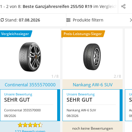
Alkoholtester
Straßenverhältnisse geeignet
.
Wählen Sie jetzt aus unserer
1 - 2 von 8:
Beste Ganzjahresreifen 255/50 R19
im Vergleich
Felgenbaum
Produkttabelle Ganzjahresreifen der Größe 255/50 R19 aus,
Diesel-Additiv
die
auf nasser Fahrbahn genauso gut abbremsen wie auf
Produkte filtern
Stand:
07.08.2026
Wagenheber
trockenem Asphalt
. Überzeugt hat uns hier im August 2026
Service
besonders das Modell
Continental 3555570000
*
mit seinen
Vergleichssieger
Preis-Leistungs-Sieger
Eigenschaften.
1 / 8
2 / 8
Continental 3555570000
Nankang AW-6 SUV
Unsere Bewertung
Unsere Bewertung
U
SEHR GUT
SEHR GUT
Continental 3555570000
Nankang AW-6 SUV
A
08/2026
08/2026
0
noch keine Bewertungen
122 Bewertungen