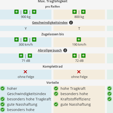
Max. Tragfähigkeit
pro Reifen
900 kg
800 kg
Geschwindigkeitsindex
Y
T
Zugelassen bis
300 km/h
190 km/h
Abrollgeräusch
71 dB
72 dB
Komplettrad
ohne Felge
ohne Felge
Vorteile
hoher
hohe Tragkraft
Geschwindigkeitsindex
besonders hohe
besonders hohe Tragkraft
Kraftstoffeffizienz
gute Nasshaftung
gute Nasshaftung
besonders hohe