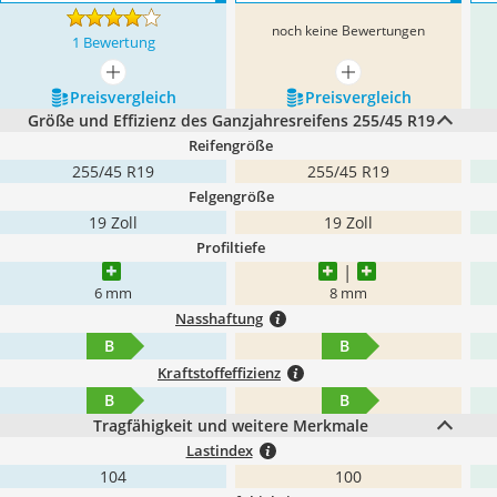
noch keine Bewertungen
1 Bewertung
mehr anzeigen
mehr anzeigen
Preis­vergleich
Preis­vergleich
Größe und Effizienz des Ganzjahresreifens 255/45 R19
Reifengröße
255/45 R19
255/45 R19
Felgengröße
19 Zoll
19 Zoll
Profiltiefe
6 mm
8 mm
Nasshaftung
B
B
Kraftstoffeffizienz
B
B
Tragfähigkeit und weitere Merkmale
Lastindex
104
100