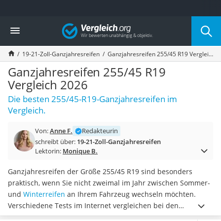
Die beliebtesten Vergleiche nach Kategorie
Vergleich
Auto & Motor
Fahrradträger-Anhängerkupplung (4 Fahrräder)
19-21-Zoll-Ganzjahresreifen
Ganzjahresreifen 255/45 R19 Vergleich 2026
Fahrradträger
Fahrradträger (Anhängerkupplung)
Ganzjahresreifen 255/45 R19
Fahrradträger 3 Fahrräder
Vergleich 2026
Benzinkanister (20 l)
Die besten 255/45-R19-Ganzjahresreifen im
Dashcam
Vergleich.
Fahrradträger E-Bike
Benzinkanister
Von:
Anne F.
Redakteurin
Marderschreck
schreibt über:
19-21-Zoll-Ganzjahresreifen
Wagenheber 3t
Lektorin:
Monique B.
AGM-Batterie Wohnmobil
Thule-Fahrradträger
Ganzjahresreifen der Größe 255/45 R19 sind besonders
FM-Transmitter
praktisch, wenn Sie nicht zweimal im Jahr zwischen Sommer-
Sommerreifen 205/55 R16
und
Winterreifen
an Ihrem Fahrzeug wechseln möchten.
Autobatterie-Ladegerät
Verschiedene Tests im Internet vergleichen bei den
Starthilfe mit Kompressor
angebotenen Modellen unter anderem Merkmale wie die