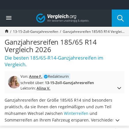
Die beliebtesten Vergleiche nach Kategorie
Vergleich
Auto & Motor
Fahrradträger-Anhängerkupplung (4 Fahrräder)
13-15-Zoll-Ganzjahresreifen
Ganzjahresreifen 185/65 R14 Vergleich 2026
Fahrradträger
Fahrradträger (Anhängerkupplung)
Ganzjahresreifen 185/65 R14
Fahrradträger 3 Fahrräder
Vergleich 2026
Benzinkanister (20 l)
Die besten 185/65-R14-Ganzjahresreifen im
Dashcam
Vergleich.
Fahrradträger E-Bike
Benzinkanister
Von:
Anne F.
Redakteurin
Marderschreck
schreibt über:
13-15-Zoll-Ganzjahresreifen
Wagenheber 3t
Lektorin:
Alina V.
AGM-Batterie Wohnmobil
Thule-Fahrradträger
Ganzjahresreifen der Größe 185/65 R14 sind besonders
FM-Transmitter
praktisch, da sie Ihnen den regelmäßigen und zum Teil
Sommerreifen 205/55 R16
mühsamen Wechsel zwischen
Winterreifen
und
Autobatterie-Ladegerät
Sommerreifen an Ihrem Fahrzeug ersparen. Verschiedene
Starthilfe mit Kompressor
Tests im Internet empfehlen, vor dem Kauf auf bestimmte