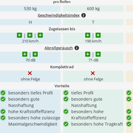
pro Reifen
530 kg
600 kg
Geschwindigkeitsindex
H
T
Zugelassen bis
210 km/h
190 km/h
Abrollgeräusch
70 dB
71 dB
Komplettrad
ohne Felge
ohne Felge
Vorteile
besonders tiefes Profil
tiefes Profil
besonders gute
besonders gute
Nasshaftung
Nasshaftung
hohe Kraftstoffeffizienz
besonders hohe
besonders hohe zulässige
Kraftstoffeffizienz
Maximalgeschwindigkeit
besonders hohe Tragkraft