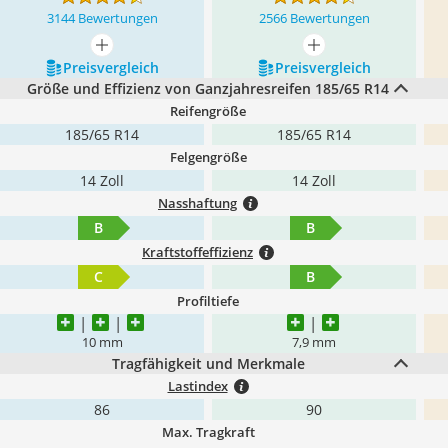
3144 Bewertungen
2566 Bewertungen
mehr anzeigen
mehr anzeigen
Preis­vergleich
Preis­vergleich
Größe und Effizienz von Ganzjahresreifen 185/65 R14
Reifengröße
185/65 R14
185/65 R14
Felgengröße
14 Zoll
14 Zoll
Nasshaftung
B
B
Kraftstoffeffizienz
C
B
Profiltiefe
10 mm
7,9 mm
Tragfähigkeit und Merkmale
Lastindex
86
90
Max. Tragkraft