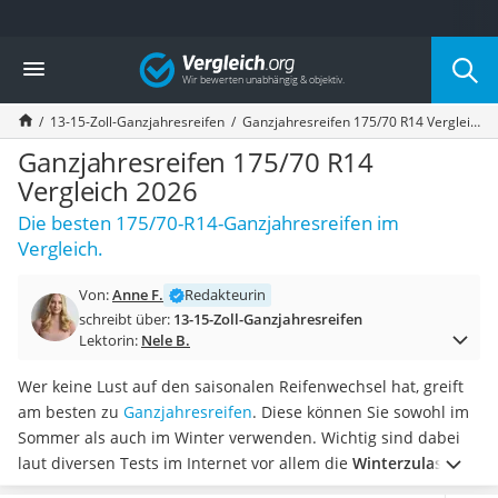
Die beliebtesten Vergleiche nach Kategorie
Vergleich
Auto & Motor
Fahrradträger-Anhängerkupplung (4 Fahrräder)
13-15-Zoll-Ganzjahresreifen
Ganzjahresreifen 175/70 R14 Vergleich 2026
Fahrradträger
Fahrradträger (Anhängerkupplung)
Ganzjahresreifen 175/70 R14
Fahrradträger 3 Fahrräder
Vergleich 2026
Benzinkanister (20 l)
Die besten 175/70-R14-Ganzjahresreifen im
Dashcam
Vergleich.
Fahrradträger E-Bike
Benzinkanister
Von:
Anne F.
Redakteurin
Marderschreck
schreibt über:
13-15-Zoll-Ganzjahresreifen
Wagenheber 3t
Lektorin:
Nele B.
AGM-Batterie Wohnmobil
Thule-Fahrradträger
Wer keine Lust auf den saisonalen Reifenwechsel hat, greift
FM-Transmitter
am besten zu
Ganzjahresreifen
. Diese können Sie sowohl im
Sommerreifen 205/55 R16
Sommer als auch im Winter verwenden. Wichtig sind dabei
Autobatterie-Ladegerät
laut diversen Tests im Internet vor allem die
Winterzulassung
Starthilfe mit Kompressor
(3PSMF-Kennzeichnung) und ein gutes Bremsverhalten bei