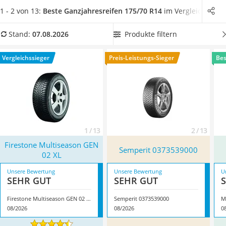
Alkoholtester
Nässe
. Aber auch weitere Kriterien wie die zulässige
1 - 2 von 13:
Beste Ganzjahresreifen 175/70 R14
im Vergleich
Felgenbaum
Maximalgeschwindigkeit und die maximale Belastung der
Wagenheber
Reifen sind bei der Auswahl zu beachten.
Wählen Sie jetzt
Produkte filtern
Stand:
07.08.2026
Rostumwandler
aus unserer Vergleichstabelle
einen kraftstoffeffizienten
Service
175/70-R14-Ganzjahresreifen
, um unnötige CO₂-Emissionen
Vergleichssieger
Preis-Leistungs-Sieger
Bes
künftig zu vermeiden. Überzeugt hat uns hier im August 2026
besonders das Modell
Firestone Multiseason GEN 02 XL
*
mit
seinen Eigenschaften.
1 / 13
2 / 13
Firestone Multiseason GEN
Semperit 0373539000
02 XL
Unsere Bewertung
Unsere Bewertung
U
SEHR GUT
SEHR GUT
Firestone Multiseason GEN 02 XL
Semperit 0373539000
M
08/2026
08/2026
0