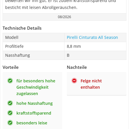
bewerten wir ihn gut. Er ist zudem kraftstoffsparend und
besticht mit leisen Abrollgeräuschen.
08/2026
Technische Details
Modell
Pirelli Cinturato All Season
Profiltiefe
8,8 mm
Nasshaftung
B
Vorteile
Nachteile
für besonders hohe
Felge nicht
Geschwindigkeit
enthalten
zugelassen
hohe Nasshaftung
kraftstoffsparend
besonders leise