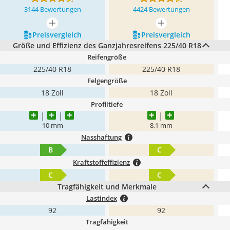
3144 Bewertungen
4424 Bewertungen
mehr anzeigen
mehr anzeigen
Preis­vergleich
Preis­vergleich
Größe und Effizienz des Ganzjahresreifens 225/40 R18
Reifengröße
225/40 R18
225/40 R18
Felgengröße
18 Zoll
18 Zoll
Profiltiefe
10 mm
8,1 mm
Nasshaftung
B
C
Kraftstoffeffizienz
C
C
Tragfähigkeit und Merkmale
Lastindex
92
92
Tragfähigkeit