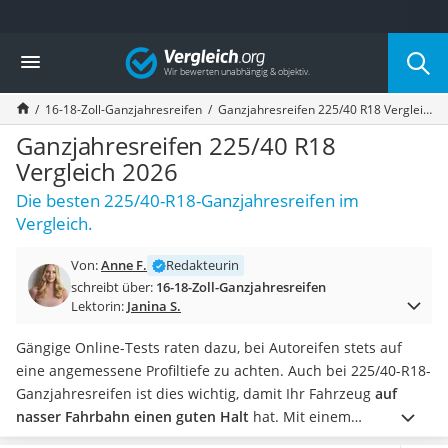
Die beliebtesten Vergleiche nach Kategorie
Vergleich
Auto & Motor
Fahrradträger-Anhängerkupplung (4 Fahrräder)
16-18-Zoll-Ganzjahresreifen
Ganzjahresreifen 225/40 R18 Vergleich 2026
Fahrradträger
Fahrradträger (Anhängerkupplung)
Ganzjahresreifen 225/40 R18
Fahrradträger 3 Fahrräder
Vergleich 2026
Benzinkanister (20 l)
Die besten 225/40-R18-Ganzjahresreifen im
Dashcam
Vergleich.
Fahrradträger E-Bike
Benzinkanister
Von:
Anne F.
Redakteurin
Marderschreck
schreibt über:
16-18-Zoll-Ganzjahresreifen
Wagenheber 3t
Lektorin:
Janina S.
AGM-Batterie Wohnmobil
Thule-Fahrradträger
Gängige Online-Tests raten dazu, bei Autoreifen stets auf
FM-Transmitter
eine angemessene Profiltiefe zu achten. Auch bei 225/40-R18-
Sommerreifen 205/55 R16
Ganzjahresreifen ist dies wichtig, damit Ihr Fahrzeug
auf
Autobatterie-Ladegerät
nasser Fahrbahn einen guten Halt
hat. Mit einem
Starthilfe mit Kompressor
Reifenprofilmesser
können Sie die Tiefe jederzeit prüfen. Vier