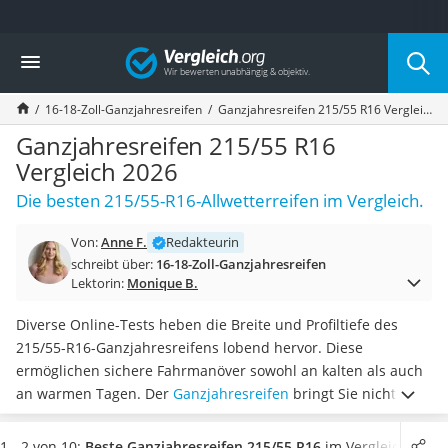
Die beliebtesten Vergleiche nach Kategorie
Vergleich
Auto & Motor
Fahrradträger-Anhängerkupplung (4 Fahrräder)
16-18-Zoll-Ganzjahresreifen
Ganzjahresreifen 215/55 R16 Vergleich 2026
Fahrradträger
Fahrradträger (Anhängerkupplung)
Ganzjahresreifen 215/55 R16
Fahrradträger 3 Fahrräder
Vergleich 2026
Benzinkanister (20 l)
Die besten 215/55-R16-Allwetterreifen im Vergleich.
Dashcam
Fahrradträger E-Bike
Von:
Anne F.
Redakteurin
Benzinkanister
schreibt über:
16-18-Zoll-Ganzjahresreifen
Marderschreck
Lektorin:
Monique B.
Wagenheber 3t
AGM-Batterie Wohnmobil
Diverse Online-Tests heben die Breite und Profiltiefe des
Thule-Fahrradträger
215/55-R16-Ganzjahresreifens lobend hervor. Diese
FM-Transmitter
ermöglichen sichere Fahrmanöver sowohl an kalten als auch
Sommerreifen 205/55 R16
an warmen Tagen. Der
Ganzjahresreifen
bringt Sie nicht nur
Autobatterie-Ladegerät
sicher an Ihr gewünschtes Ziel, sondern erspart Ihnen auch
Starthilfe mit Kompressor
den halbjährlichen Reifenwechsel.
Wählen Sie jetzt aus
1 - 2 von 10:
Beste Ganzjahresreifen 215/55 R16
im Vergleich