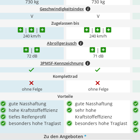
730 kg
730 kg
Geschwindigkeitsindex
V
V
Zugelassen bis
240 km/h
240 km/h
Abrollgeräusch
72 dB
71 dB
3PMSF-Kennzeichnung
Komplettrad
ohne Felge
ohne Felge
Vorteile
gute Nasshaftung
gute Nasshaftung
hohe Kraftstoffeffizienz
sehr hohe
tiefes Reifenprofil
Kraftstoffeffizienz
besonders hohe Traglast
besonders hohe Traglast
Zu den Angeboten
*