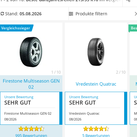
Alkoholtester
unserer Produkttabelle
einen 215/55-R16-Ganzjahresreifen
Felgenbaum
mit guter Nasshaftung
, damit Sie auch bei schlechten
Produkte filtern
Stand:
05.08.2026
Diesel-Additiv
Wetterbedingungen schnell abbremsen können. Überzeugt
Wagenheber
hat uns hier im August 2026 besonders das Modell
Firestone
Vergleichssieger
Bes
Service
Multiseason GEN 02
*
mit seinen Eigenschaften.
1 / 10
2 / 10
Firestone Multiseason GEN
Vredestein Quatrac
02
Unsere Bewertung
Unsere Bewertung
U
SEHR GUT
SEHR GUT
Firestone Multiseason GEN 02
Vredestein Quatrac
M
08/2026
08/2026
0
995 Bewertungen
5 Bewertungen