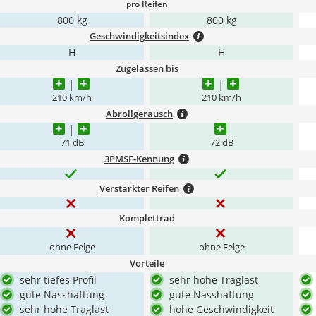
pro Reifen
800 kg
800 kg
Geschwindigkeitsindex
H
H
Zugelassen bis
210 km/h
210 km/h
Abrollgeräusch
71 dB
72 dB
3PMSF-Kennung
Verstärkter Reifen
Komplettrad
ohne Felge
ohne Felge
Vorteile
sehr tiefes Profil
sehr hohe Traglast
gute Nasshaftung
gute Nasshaftung
sehr hohe Traglast
hohe Geschwindigkeit