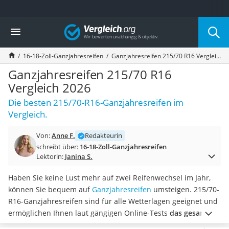
Die beliebtesten Vergleiche nach Kategorie
Vergleich
Auto & Motor
Fahrradträger-Anhängerkupplung (4 Fahrräder)
16-18-Zoll-Ganzjahresreifen
Ganzjahresreifen 215/70 R16 Vergleich 2026
Fahrradträger
Fahrradträger (Anhängerkupplung)
Ganzjahresreifen 215/70 R16
Fahrradträger 3 Fahrräder
Vergleich 2026
Benzinkanister (20 l)
Die besten 215/70-R16-Ganzjahresreifen im
Dashcam
Vergleich.
Fahrradträger E-Bike
Benzinkanister
Von:
Anne F.
Redakteurin
Marderschreck
schreibt über:
16-18-Zoll-Ganzjahresreifen
Wagenheber 3t
Lektorin:
Janina S.
AGM-Batterie Wohnmobil
Thule-Fahrradträger
Haben Sie keine Lust mehr auf zwei Reifenwechsel im Jahr,
FM-Transmitter
können Sie bequem auf
Ganzjahresreifen
umsteigen. 215/70-
Sommerreifen 205/55 R16
R16-Ganzjahresreifen sind für alle Wetterlagen geeignet und
Autobatterie-Ladegerät
ermöglichen Ihnen laut gängigen Online-Tests
das gesamte
Starthilfe mit Kompressor
Jahr über ein angenehmes Fahrerlebnis
. Besitzen die Reifen