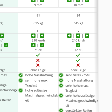
mm
9 mm
10 mm
keine 
91
91
kg
615 kg
615 kg
H
V
m/h
210 km/h
240 km/h
dB
71 dB
72 dB
elge
ohne Felge
ohne Felge
 max.
hohe Nasshaftung
sehr tiefes Profil
kraf
sehr hohe max.
hohe Nasshaftung
hoh
ssige
Traglast
sehr hohe max.
hohe
eschwindigk
hohe zulässige
Traglast
Max
Maximalgeschwindigk
sehr hohe zulässige
eit
r Reifen
eit
Maximalgeschwindigk
eit
verstärkter Reifen