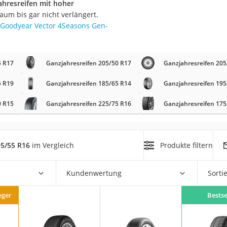
ahresreifen mit hoher
nmobil
um bis gar nicht verlängert.
er
Goodyear Vector 4Seasons Gen-
/55 R16
5 R17
Ganzjahresreifen 205/50 R17
Ganzjahresreifen 205
gerät
5 R19
Ganzjahresreifen 185/65 R14
Ganzjahresreifen 195
pressor
0 R15
Ganzjahresreifen 225/75 R16
Ganzjahresreifen 175
95/55 R16
im Vergleich
Produkte filtern
Kundenwertung
Sorti
eger
Bestse