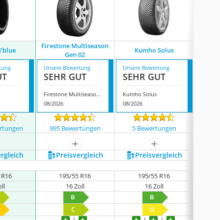
Firestone Multiseason
'blue
Kumho Solus
Debi
Gen 02
tung
Unsere Bewertung
Unsere Bewertung
Unsere
UT
SEHR GUT
SEHR GUT
SEH
Firestone Multiseason Gen 02
Kumho Solus
Debica
08/2026
08/2026
08/202
rtungen
995 Bewertungen
5 Bewertungen
3 
ehr anzeigen
mehr anzeigen
mehr anzeigen
ergleich
Preis­vergleich
Preis­vergleich
P
 R16
195/55 R16
195/55 R16
ll
16 Zoll
16 Zoll
B
B
C
D