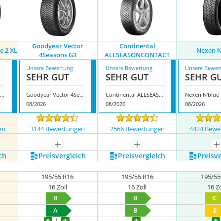
Goodyear Vector
Continental
e 2 XL
Nexen N
4Seasons G3
ALLSEASONCONTACT
Unsere Bewertung
Unsere Bewertung
Unsere Bewer
SEHR GUT
SEHR GUT
SEHR G
Michelin Cossclimate 2 XL
Goodyear Vector 4Seasons G3
Continental ALLSEASONCONTACT
Nexen N'blue
08/2026
08/2026
08/2026
en
3144 Bewertungen
2566 Bewertungen
4424 Bewe
nzeigen
mehr anzeigen
mehr anzeigen
m
ch
Preis­vergleich
Preis­vergleich
Preis­v
195/55 R16
195/55 R16
195/55
16 Zoll
16 Zoll
16 Zo
B
B
C
A
B
E