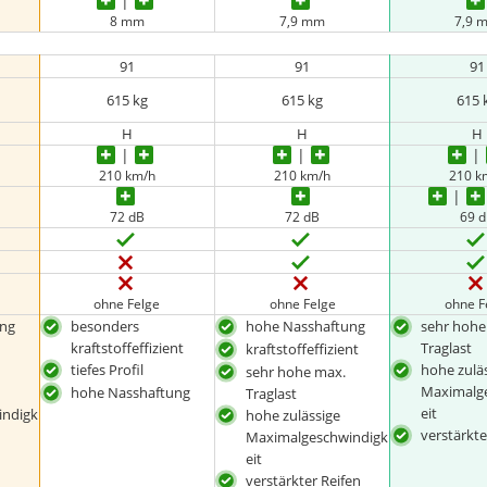
8 mm
7,9 mm
7,9 
91
91
91
615 kg
615 kg
615 
H
H
H
210 km/h
210 km/h
210 k
72 dB
72 dB
69 
ohne Felge
ohne Felge
ohne F
ng
besonders
hohe Nasshaftung
sehr hohe
kraftstoffeffizient
Traglast
kraftstoffeffizient
tiefes Profil
hohe zulä
sehr hohe max.
Maximalg
hohe Nasshaftung
Traglast
eit
indigk
hohe zulässige
verstärkte
Maximalgeschwindigk
eit
verstärkter Reifen