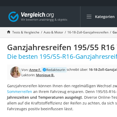
Kategorien
Die beliebtesten V
Auto & Motor
Tests & Vergleiche
Auto & Motor
16-18-Zoll-Ganzjahresreifen
Ga
Fahrradträger-Anh
Ganzjahresreifen 195/55 R16 
Fahrradträger
Fahrradträger (A
Die besten 195/55-R16-Ganzjahresreif
Fahrradträger 3 F
schreibt über:
16-18-Zoll-Ganzja
Von:
Anne F.
Redakteurin
Benzinkanister (20 
Lektorin:
Monique B.
Dashcam
Ganzjahresreifen können Ihnen den regelmäßigen Wechsel zw
Fahrradträger E-Bi
Sommerreifen
an Ihrem Fahrzeug ersparen. Denn 195/55-R16-
Benzinkanister
Jahreszeiten und Temperaturen ausgelegt
. Diverse Online-Te
allem auf die Kraftstoffeffizienz der Reifen zu achten, da sich
Marderschreck
Fahrzeuges positiv beeinflussen lässt.
Wagenheber 3t