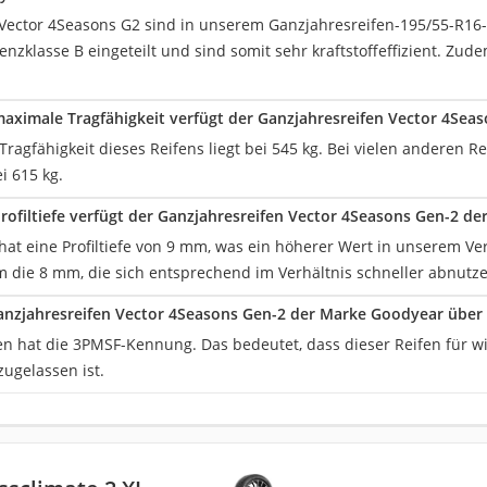
‎Vector 4Seasons G2 sind in unserem Ganzjahresreifen-195/55-R16-V
zienzklasse B eingeteilt und sind somit sehr kraftstoffeffizient. Zu
aximale Tragfähigkeit verfügt der Ganzjahresreifen Vector 4Sea
ragfähigkeit dieses Reifens liegt bei 545 kg. Bei vielen anderen Re
i 615 kg.
rofiltiefe verfügt der Ganzjahresreifen Vector 4Seasons Gen-2 d
hat eine Profiltiefe von 9 mm, was ein höherer Wert in unserem Verg
 die 8 mm, die sich entsprechend im Verhältnis schneller abnutze
anzjahresreifen Vector 4Seasons Gen-2 der Marke Goodyear übe
fen hat die 3PMSF-Kennung. Das bedeutet, dass dieser Reifen für w
ugelassen ist.