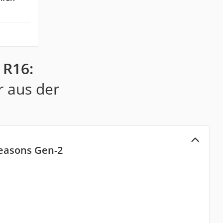
 R16:
r aus der
easons Gen-2