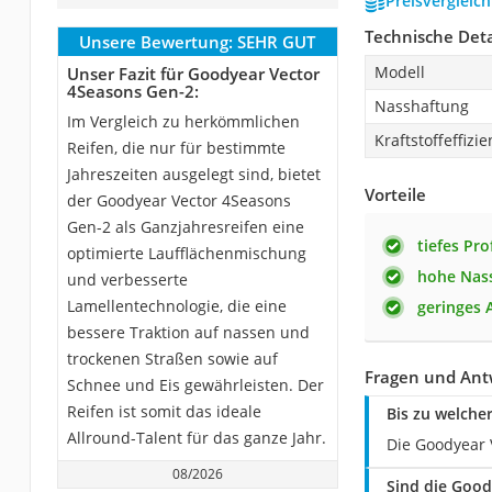
Preisvergleic
Technische Deta
Unsere Bewertung:
SEHR GUT
Modell
Unser Fazit für Goodyear Vector
4Seasons Gen-2:
Nasshaftung
Im Vergleich zu herkömmlichen
Kraftstoffeffizie
Reifen, die nur für bestimmte
Jahreszeiten ausgelegt sind, bietet
Vorteile
der Goodyear Vector 4Seasons
Gen-2 als Ganzjahresreifen eine
tiefes Prof
optimierte Laufflächenmischung
hohe Nas
und verbesserte
Lamellentechnologie, die eine
geringes 
bessere Traktion auf nassen und
trockenen Straßen sowie auf
Fragen und Ant
Schnee und Eis gewährleisten. Der
Reifen ist somit das ideale
Bis zu welche
Allround-Talent für das ganze Jahr.
Die Goodyear 
08/2026
Sind die Goody