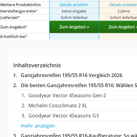
Weitere Produktinfos
Details ansehen
Details ansehe
Herstellergarantie
*
keine Angabe
2 Jahre
Lieferzeit
*
Sofort lieferbar
Sofort lieferba
Zum Angebot »
Zum Angebot 
Zum Angebot
*
Erhältlich bei
*
Inhaltsverzeichnis
Ganzjahresreifen 195/55 R16 Vergleich 2026
Die besten Ganzjahresreifen 195/55 R16:
Wählen Si
Goodyear Vector 4Seasons Gen-2
Michelin Cossclimate 2 XL
Goodyear Vector 4Seasons G3
mehr anzeigen
Ganzjahresreifen 195/55 R16-Kaufberatung
: So w