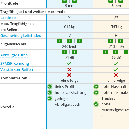
Profiltiefe
9 mm
8 mm
Tragfähigkeit und weitere Merkmale
Lastindex
91
87
Max. Tragfähigkeit
615 kg
545 kg
pro Reifen
Geschwindigkeitsindex
V
H
Zugelassen bis
240 km/h
210 km/h
Abrollgeräusch
71 dB
69 dB
3PMSF-Kennung
Verstärkter Reifen
Komplettreifen
ohne Felge
ohne Felge
tiefes Profil
hohe Nasshaftu
hohe Nasshaftung
hohe maximale
Traglast
geringes
hohe
Abrollgeräusch
Vorteile
Maximalgeschw
eit