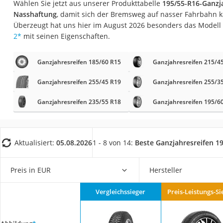
Wählen Sie jetzt aus unserer Produkttabelle
195/55-R16-Ganzj
AGM-Batterie Woh
Nasshaftung
, damit sich der Bremsweg auf nasser Fahrbahn ka
Thule-Fahrradträg
Überzeugt hat uns hier im August 2026 besonders das Modell
2
*
mit seinen Eigenschaften.
FM-Transmitter
Sommerreifen 205
Ganzjahresreifen 185/60 R15
Ganzjahresreifen 215/4
Autobatterie-Lade
Ganzjahresreifen 255/45 R19
Ganzjahresreifen 255/3
Starthilfe mit Kom
Ganzjahresreifen 235/55 R18
Alkoholtester
Ganzjahresreifen 195/6
Felgenbaum
Diesel-Additiv
Aktualisiert:
05.08.2026
1 - 8 von 14:
Beste Ganzjahresreifen 1
Wagenheber
Service
Preis in EUR
Hersteller
Vergleichssieger
Preis-Leistungs-Si