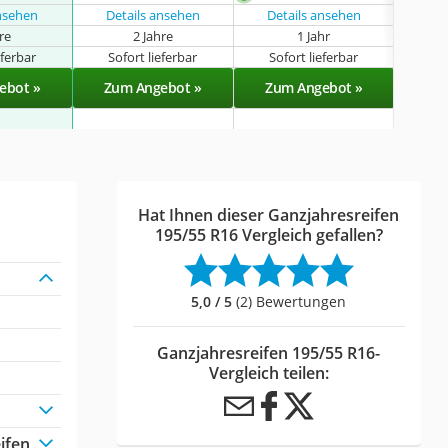
ansehen
Details ansehen
Details ansehen
Det
hre
2 Jahre
1 Jahr
k
eferbar
Sofort lieferbar
Sofort lieferbar
Sof
ebot »
Zum Angebot »
Zum Angebot »
Zu
Hat Ihnen dieser Ganzjahresreifen
195/55 R16 Vergleich gefallen?
5,0 / 5
(2) Bewertungen
Ganzjahresreifen 195/55 R16-
Vergleich teilen:
ifen