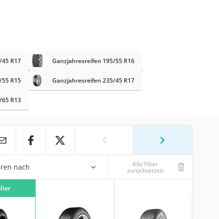
/45 R17
Ganzjahresreifen 195/55 R16
/55 R15
Ganzjahresreifen 235/45 R17
/65 R13
Alle Filter
eren nach
zurücksetzen
ller