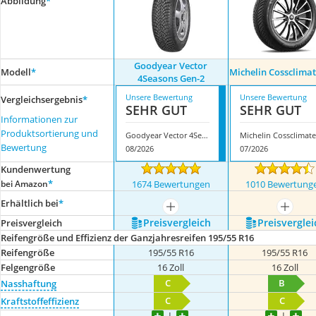
Abbildung
*
Goodyear Vector
Modell
*
Michelin Cossclimat
4Seasons Gen-2
Unsere Bewertung
Unsere Bewertung
Vergleichsergebnis
*
SEHR GUT
SEHR GUT
Informationen zur
Produktsortierung und
Goodyear Vector 4Seasons Gen-2
Bewertung
08/2026
07/2026
Kundenwertung
*
bei Amazon
1674 Bewertungen
1010 Bewertung
Erhältlich bei
*
mehr anzeigen
mehr a
Preis­vergleich
Preis­verglei
Preis­vergleich
Reifengröße und Effizienz der Ganzjahresreifen 195/55 R16
Reifengröße
195/55 R16
195/55 R16
Felgengröße
16 Zoll
16 Zoll
C
B
Nasshaftung
C
C
Kraftstoffeffizienz