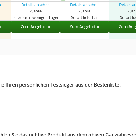
n
Details ansehen
Details ansehen
Details 
2 Jahre
2 Jahre
2 Ja
r
Lieferbar in wenigen Tagen
Sofort lieferbar
Sofort li
»
Zum Angebot »
Zum Angebot »
Zum Ang
e Ihren persönlichen Testsieger aus der Bestenliste.
ählen Sie das richtige Produkt aus dem obigen Ganzjahresre