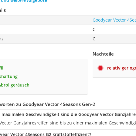
h und weitere Angebote
ils
Goodyear Vector 4Se
C
nz
C
Nachteile
il
relativ gering
shaftung
Abrollgeräusch
worten zu Goodyear Vector 4Seasons Gen-2
r maximalen Geschwindigkeit sind die Goodyear Vector Ganzjahre
Vector Ganzjahresreifen sind bis zu einer maximalen Geschwindigk
ear ‎Vector 4Seasons G2 kraftstoffeffizient?