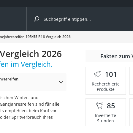
ergleiche nach Kategorie
nzjahresreifen 195/55 R16 Vergleich 2026
ängerkupplung (4 Fahrräder)
Vergleich 2026
Fakten zum 
nhängerkupplung)
en im Vergleich.
ahrräder
101
hresreifen
l)
Recherchierte
Produkte
ischen Winter- und
ke
85
Ganzjahresreifen sind
für alle
sts empfehlen, beim Kauf vor
Investierte
 so der Spritverbrauch Ihres
Stunden