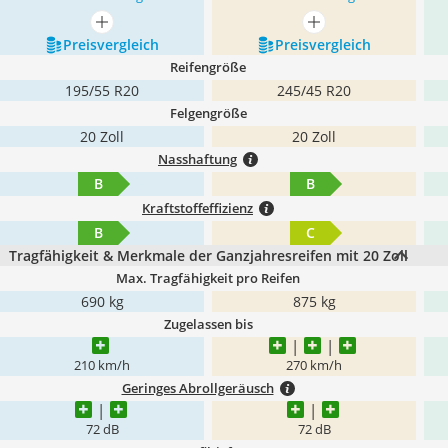
mehr anzeigen
mehr anzeigen
Preis­vergleich
Preis­vergleich
Reifengröße
195/55 R20
245/45 R20
Felgengröße
20 Zoll
20 Zoll
Nasshaftung
B
B
Kraftstoffeffizienz
B
C
Tragfähigkeit & Merkmale der Ganzjahresreifen mit 20 Zoll
Max. Tragfähigkeit pro Reifen
690 kg
875 kg
Zugelassen bis
210 km/h
270 km/h
Geringes Abrollgeräusch
72 dB
72 dB