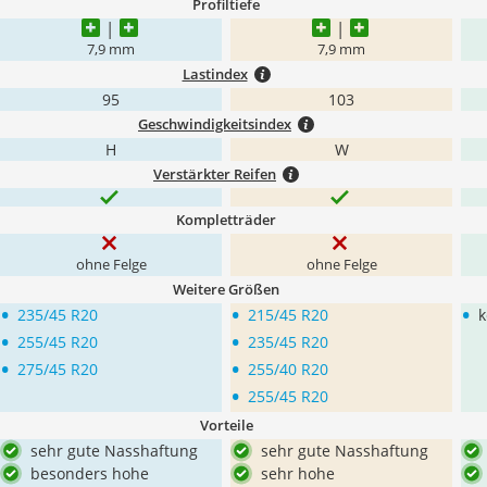
Profiltiefe
7,9 mm
7,9 mm
Lastindex
95
103
Geschwindigkeitsindex
H
W
Verstärkter Reifen
Kompletträder
ohne Felge
ohne Felge
Weitere Größen
•
•
•
235/45 R20
215/45 R20
k
•
•
255/45 R20
235/45 R20
•
•
275/45 R20
255/40 R20
•
255/45 R20
Vorteile
sehr gute Nasshaftung
sehr gute Nasshaftung
besonders hohe
sehr hohe