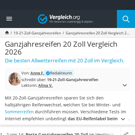
Die beliebtesten Vergleiche nach Kategorie
Vergleich
Auto & Motor
Fahrradträger-Anhängerkupplung (4 Fahrräder)
19-21-Zoll-Ganzjahresreifen
Ganzjahresreifen 20 Zoll Vergleich 2026
Fahrradträger
Fahrradträger (Anhängerkupplung)
Ganzjahresreifen 20 Zoll Vergleich
Fahrradträger 3 Fahrräder
2026
Benzinkanister (20 l)
Die besten Allwetterreifen mit 20 Zoll im Vergleich.
Dashcam
Fahrradträger E-Bike
Von:
Anne F.
Redakteurin
Benzinkanister
schreibt über:
19-21-Zoll-Ganzjahresreifen
Marderschreck
Lektorin:
Alina V.
Wagenheber 3t
AGM-Batterie Wohnmobil
Mit 20-Zoll-Ganzjahresreifen sparen Sie sich den
Thule-Fahrradträger
halbjährigen Reifenwechsel, welchen Sie bei Winter- und
FM-Transmitter
Sommerreifen
durchführen müssen. Verschiedene Tests im
Sommerreifen 205/55 R16
Internet empfehlen unbedingt
das EU-Reifenlabel beim Kauf
Autobatterie-Ladegerät
zu beachten
. Aus diesem können Sie die Nasshaftung,
Starthilfe mit Kompressor
Kraftstoffeffizienz und das Abrollgeräusch entnehmen.
1 - 2 von 14:
Beste Ganzjahresreifen 20 Zoll
im Vergleich