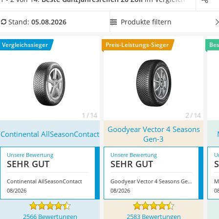
Alkoholtester
Wählen Sie jetzt einen Ganzjahresreifen mit 20 Zoll, welcher
Felgenbaum
eine besonders gute Nasshaftung hat, um bei Nässe einen
Produkte filtern
Stand:
05.08.2026
Diesel-Additiv
möglichst kurzen Bremsweg zu haben. Überzeugt hat uns
Wagenheber
hier im August 2026 besonders das Modell
Continental
Vergleichssieger
Preis-Leistungs-Sieger
Bes
Service
AllSeasonContact
*
mit seinen Eigenschaften.
1 / 14
2 / 14
Goodyear Vector 4 Seasons
Continental AllSeasonContact
Gen-3
Unsere Bewertung
Unsere Bewertung
U
SEHR GUT
SEHR GUT
Continental AllSeasonContact
Goodyear Vector 4 Seasons Gen-3
M
08/2026
08/2026
0
2566 Bewertungen
2583 Bewertungen