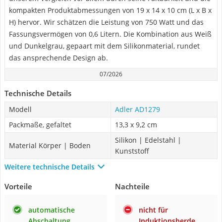
kompakten Produktabmessungen von 19 x 14 x 10 cm (L x B x
H) hervor. Wir schätzen die Leistung von 750 Watt und das
Fassungsvermögen von 0,6 Litern. Die Kombination aus Weiß
und Dunkelgrau, gepaart mit dem Silikonmaterial, rundet
das ansprechende Design ab.
07/2026
Technische Details
Modell
Adler AD1279
Packmaße, gefaltet
13,3 x 9,2 cm
Silikon | Edelstahl |
Material Körper | Boden
Kunststoff
Weitere technische Details
Vorteile
Nachteile
automatische
nicht für
Abschaltung
Induktionsherde