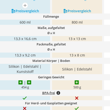
mehr anzeigen
Preis­vergleich
Preis­vergleich
Füllmenge
600 ml
800 ml
Maße, aufgefaltet
Ø x H
13,3 x 16,6 cm
13 x 13 cm
Packmaße, gefaltet
Ø x H
13,3 x 9,2 cm
13 x 8 cm
Material Körper | Boden
Silikon | Edelstahl |
Silikon | Edelstahl
Kunststoff
Geringes Gewicht
454 g
500 g
BPA-frei
Für Herd- und Gasplatten geeignet