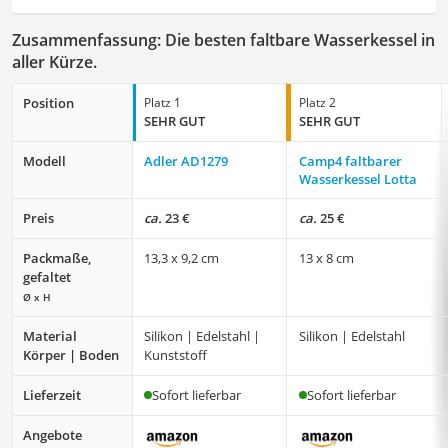
Zusammenfassung: Die besten faltbare Wasserkessel in
aller Kürze.
Position
Platz 1
Platz 2
SEHR GUT
SEHR GUT
Modell
Adler AD1279
Camp4 faltbarer
Wasserkessel Lotta
Preis
ca.
23 €
ca.
25 €
Packmaße,
13,3 x 9,2 cm
13 x 8 cm
gefaltet
Ø x H
Material
Silikon | Edelstahl |
Silikon | Edelstahl
Körper | Boden
Kunststoff
Lieferzeit
Sofort lieferbar
Sofort lieferbar
Angebote