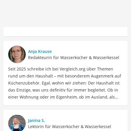
Anja Krause
Redakteurin für Wasserkocher & Wasserkessel
Seit 2025 schreibe ich bei Vergleich.org über Themen
rund um den Haushalt – mit besonderem Augenmerk auf
Küchenzubehör. Egal, wohin wir ziehen: Der Haushalt ist
das Einzige, was uns definitiv für immer begleitet. Ob in
einer Wohnung oder im Eigenheim, ob im Ausland, als
Single, in der WG oder mit Familie – ich habe viele Wohn-
und Lebensformen selbst erlebt. Genau aus dieser
Erfahrung heraus berichte ich über Produkte und
Janina S.
Lösungen, die den Alltag erleichtern und praktische
Lektorin für Wasserkocher & Wasserkessel