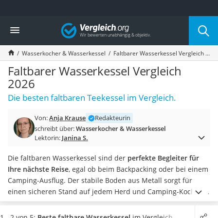
Die beliebtesten Vergleiche nach Kategorie
Vergleich
Haushalt
Wassersprudler
Wasserkocher & Wasserkessel
Faltbarer Wasserkessel Vergleich 2026
Zentralstaubsauger
Brotbackautomat
Faltbarer Wasserkessel Vergleich
Wischroboter
2026
Wäschespinne
Die besten faltbaren Teekessel im Vergleich.
Industriestaubsauger
Spülmaschinentabs
Von:
Anja Krause
Redakteurin
Akku-Staubsauger
schreibt über:
Wasserkocher & Wasserkessel
Eierkocher
Lektorin:
Janina S.
AEG-Waschmaschine
Saug-Wisch-Roboter
Die faltbaren Wasserkessel sind der
perfekte Begleiter für
Handstaubsauger
Ihre nächste Reise
, egal ob beim Backpacking oder bei einem
Milchaufschäumer
Camping-Ausflug. Der stabile Boden aus Metall sorgt für
Kondenstrockner
einen sicheren Stand auf jedem Herd und Camping-Kocher.
Reiskocher
Durch die
faltbare Silikon-Mitte
passt der Kessel auch
Heißwasserspender
bequem in kleine Rucksäcke.
Wählen Sie jetzt einen faltbaren
1 - 2 von 5:
Beste faltbare Wasserkessel
im Vergleich