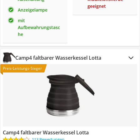
geeignet
Anzeigelampe
mit
Aufbewahrungstasc
he
Camp4 faltbarer Wasserkessel Lotta
Preis-Leistungs-Sieger
Camp4 faltbarer Wasserkessel Lotta
113 Bewertungen