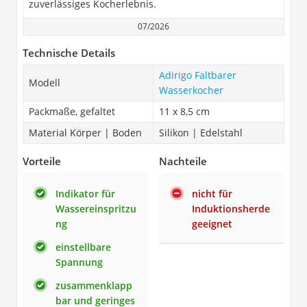
zuverlässiges Kocherlebnis.
07/2026
Technische Details
Adirigo Faltbarer
Modell
Wasserkocher
Packmaße, gefaltet
11 x 8,5 cm
Material Körper | Boden
Silikon | Edelstahl
Vorteile
Nachteile
Indikator für
nicht für
Wassereinspritzu
Induktionsherde
ng
geeignet
einstellbare
Spannung
zusammenklapp
bar und geringes