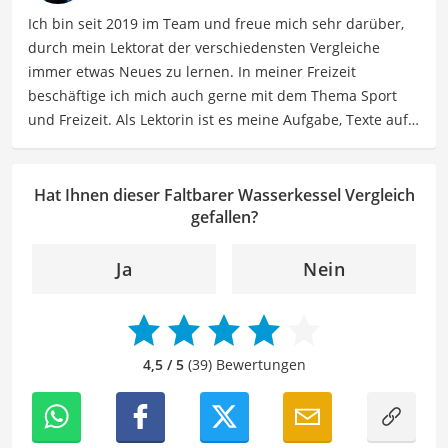
Helfer für Küche und Haushalt bieten.
Ich bin seit 2019 im Team und freue mich sehr darüber,
Der faltbarer Wasserkessel-Vergleich ist aus unserer Sicht
durch mein Lektorat der verschiedensten Vergleiche
besonders empfehlenswert für
Camping-Enthusiasten
immer etwas Neues zu lernen. In meiner Freizeit
und
Reisende
.
beschäftige ich mich auch gerne mit dem Thema Sport
und Freizeit. Als Lektorin ist es meine Aufgabe, Texte auf
ihre inhaltliche Richtigkeit, sprachliche Präzision und
Lesbarkeit zu überprüfen. Mein Ziel ist es, unseren
Autoren dabei zu helfen, ihre Botschaften klar und
Hat Ihnen dieser Faltbarer Wasserkessel Vergleich
effektiv zu kommunizieren. Durch meine Leidenschaft für
gefallen?
das geschriebene Wort und meine breitgefächerten
Interessen, bringe ich frische Perspektiven sowie neue
Ja
Nein
Ideen in den Lektoratsprozess ein, um sicherzustellen,
dass die Texte sowohl qualitativ hochwertig als auch
ansprechend sind.
4,5 / 5
(39) Bewertungen