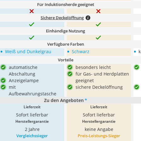
Für Induktionsherde geeignet
Sichere Deckelöffnung
Einhändige Nutzung
Verfügbare Farben
•
•
•
Weiß und Dunkelgrau
Schwarz
k
Vorteile
automatische
besonders leicht
Abschaltung
für Gas- und Herdplatten
Anzeigelampe
geeignet
mit
sichere Deckelöffnung
Aufbewahrungstasche
Zu den Angeboten
*
Lieferzeit
Lieferzeit
Sofort lieferbar
Sofort lieferbar
Herstellergarantie
Herstellergarantie
2 Jahre
keine Angabe
Vergleichssieger
Preis-Leistungs-Sieger