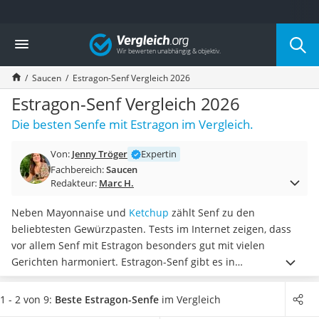
Die beliebtesten Vergleiche nach Kategorie
Vergleich
Lebensmittel
Schwarzkümmelöl
Saucen
Estragon-Senf Vergleich 2026
Knäckebrot
Schwarzkümmelöl-Kapseln
Estragon-Senf Vergleich 2026
Manukahonig
Die besten Senfe mit Estragon im Vergleich.
Eiklar
Astronautenkost
Von:
Jenny Tröger
Expertin
Balsamico-Essig
Fachbereich:
Saucen
Schwarzkümmelöl bio
Redakteur:
Marc H.
Sardinen
Honig
Neben Mayonnaise und
Ketchup
zählt Senf zu den
Gemüsebrühe
beliebtesten Gewürzpasten. Tests im Internet zeigen, dass
Eiskaffee-Pulver
vor allem Senf mit Estragon besonders gut mit vielen
Irischer Whiskey
Gerichten harmoniert. Estragon-Senf gibt es in
Grapefruitkernextrakt
verschiedenen Schärfegraden von mild bis scharf,
sodass für
Matcha-Set
jeden Geschmack etwas dabei ist.
Wählen Sie jetzt einen
1 - 2 von 9:
Beste Estragon-Senfe
im Vergleich
Sojasauce
Estragon-Senf aus unserer Vergleichstabelle, der
eine mild