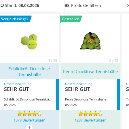
Handgepäck-Koffer
aus unserer Vergleichstabelle
drucklose Tennisbälle mit
Produkte filtern
Stand:
08.08.2026
Vibrationsplatte
besonders guter Sprungkraft aus Naturkautschuk oder
Wanderschuhe Herren
Gummi
. Achten Sie außerdem auf eine größere Stückzahl, um
Vergleichssieger
Bestseller
Sicherheitsweste Reiten
bei Ihrem Kauf einen Preisvorteil zu erzielen. Überzeugt hat
Service
uns hier im August 2026 besonders das Modell
Schildkröt
Drucklose Tennisbälle
*
mit seinen Eigenschaften.
1 / 13
2 / 13
Schildkröt Drucklose
Penn Drucklose Tennisbälle
Tennisbälle
Unsere Bewertung
Unsere Bewertung
U
SEHR GUT
SEHR GUT
Schildkröt Drucklose Tennisbälle
Penn Drucklose Tennisbälle
T
08/2026
08/2026
0
1378 Bewertungen
1287 Bewertungen