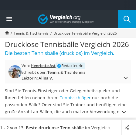
Die beliebtesten Vergleiche nach Kategorie
Vergleich
Freizeit & Sport
Gartentrampolin
Tennis & Tischtennis
Drucklose Tennisbälle Vergleich 2026
Trampolin
Metalldetektor
Drucklose Tennisbälle Vergleich 2026
Eufab-Fahrradträger
Die besten Tennisbälle (drucklos) im Vergleich.
Trampolin 366 cm
Fahrradschloss
Von:
Henriette Ast
Redakteurin
Aluminium-Koffer
schreibt über:
Tennis & Tischtennis
Futterboot
Lektorin:
Alina V.
Air Bike
E-Bike-Dreirad
Sind Sie Tennis-Einsteiger oder Gelegenheitsspieler und
Trekkingschuhe Herren
Ihnen fehlen neben Ihrem
Tennisschläger
nur noch die
Reisetasche mit Rollen
passenden Bälle? Oder sind Sie Trainer und benötigen eine
Klimmzugstation
große Anzahl an Bällen, die auch mal zur Verwendung mit
Koffer
einer Ballmaschine geeignet sein müssen? In diesen Fällen
Nachtsichtgerät
setzen Sie lieber auf Tennisbälle ohne Gas
, wie es hierfür
1 - 2 von 13:
Beste drucklose Tennisbälle
im Vergleich
Faltschloss
auch diverse Tests im Internet empfehlen.
Wählen Sie jetzt