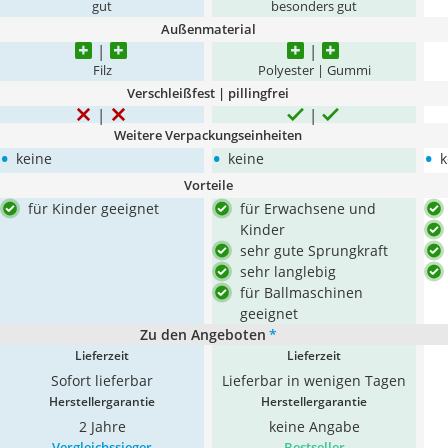
gut
besonders gut
Außenmaterial
Filz
Polyester | Gummi
Verschleißfest | pillingfrei
Weitere Verpackungseinheiten
•
•
•
keine
keine
k
Vorteile
für Kinder geeignet
für Erwachsene und
Kinder
sehr gute Sprungkraft
sehr langlebig
für Ballmaschinen
geeignet
Zu den Angeboten
*
Lieferzeit
Lieferzeit
Sofort lieferbar
Lieferbar in wenigen Tagen
Herstellergarantie
Herstellergarantie
2 Jahre
keine Angabe
Vergleichssieger
Bestseller