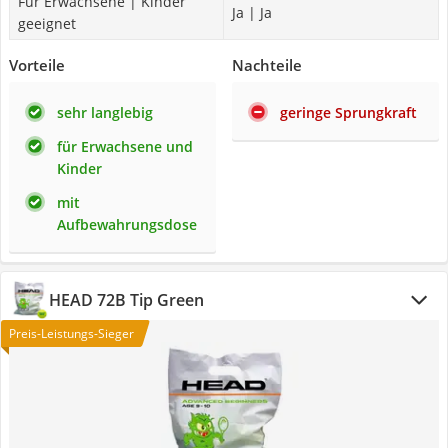
Für Erwachsene | Kinder
Ja | Ja
geeignet
Vorteile
Nachteile
sehr langlebig
geringe Sprungkraft
für Erwachsene und
Kinder
mit
Aufbewahrungsdose
HEAD 72B Tip Green
Preis-Leistungs-Sieger