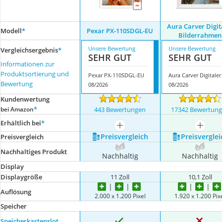
Aura Carver Digit
Modell
*
Pexar PX-110SDGL-EU
Bilderrahmen
Unsere Bewertung
Unsere Bewertung
Vergleichsergebnis
*
SEHR GUT
SEHR GUT
Informationen zur
Produktsortierung und
Pexar PX-110SDGL-EU
Bewertung
08/2026
08/2026
Kundenwertung
*
bei Amazon
443 Bewertungen
17342 Bewertun
Erhältlich bei
*
mehr anzeigen
mehr a
Preis­vergleich
Preis­verglei
Preis­vergleich
Nachhaltiges Produkt
Nachhaltig
Nachhaltig
Display
Displaygröße
11 Zoll
10,1 Zoll
Auflösung
2.000 x 1.200 Pixel
1.920 x 1.200 Pix
Speicher
Speicherkartenslot