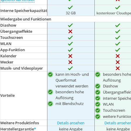
Interne Speicherkapazität
32 GB
kostenloser Cloudsp
Wiedergabe und Funktionen
Diashow
Übergangseffekte
Touchscreen
WLAN
App-Funktion
Kalender
Wecker
Musik- und Videoplayer
kann im Hoch- und
besonders hoh
Querformat
Auflösung
verwendet werden
Diashow
besonders hohe
Übergangseffek
Vorteile
Auflösung
interner Speiche
mit Blendschutz
WLAN
Touchscreen
weitere Funkti
Weitere Produktinfos
Details ansehen
Details ansehe
Herstellergarantie
*
keine Angabe
keine Angabe