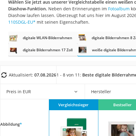
Wählen Sie jetzt aus unserer Vergleichstabelle einen weißen 
Konferenzmikrofo
Diashow-Funktion.
Neben den Erinnerungen im
Fotoalbum
kön
Klappmatratze
Diashow laufen lassen. Überzeugt hat uns hier im August 20
110SDGL-EU
*
mit seinen Eigenschaften.
Duschkopf mit Kalk
Aktenvernichter Si
digitale WLAN-Bilderrahmen
digitale Bilderrahmen 8 Zo
Bettgitter
digitale Bilderrahmen 17 Zoll
weiße digitale Bilderrah
Spannbettlaken
Topper 100 x 200
Duschpaneel
Aktualisiert:
07.08.2026
1 - 8 von 11:
Beste digitale Bilderrahm
Höhenverstellbare
Preis in EUR
Hersteller
Matratze 90 x 200
Service
Vergleichssieger
Bestseller
Abbildung
*