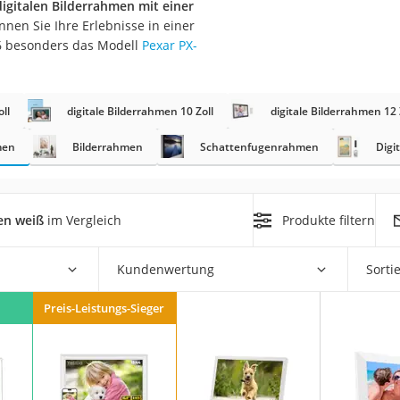
digitalen Bilderrahmen mit einer
n
nen Sie Ihre Erlebnisse in einer
26 besonders das Modell
Pexar PX-
filter
cherheitsstufe 4
ll
digitale Bilderrahmen 10 Zoll
digitale Bilderrahmen 12 
men
Bilderrahmen
Schattenfugenrahmen
Digi
en weiß
im Vergleich
Produkte filtern
r Schreibtisch
 cm
Kundenwertung
Sorti
Preis-Leistungs-Sieger