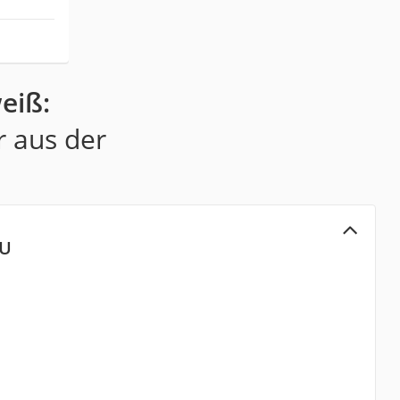
eiß:
r aus der
EU