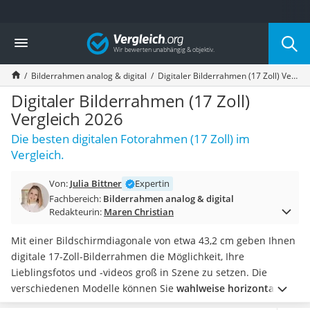
Die beliebtesten Vergleiche nach Kategorie
Vergleich
Wohnen
Matratzen-Topper
Bilderrahmen analog & digital
Digitaler Bilderrahmen (17 Zoll) Vergleich 2026
Matratzen
Konferenzlautsprecher
Digitaler Bilderrahmen (17 Zoll)
Tageslichtlampe
Vergleich 2026
Badlüfter
Die besten digitalen Fotorahmen (17 Zoll) im
Ergonomischer Bürostuhl
Vergleich.
Bürohocker
Außenleuchte mit Kamera
Von:
Julia Bittner
Expertin
Ozongeneratoren
Fachbereich:
Bilderrahmen analog & digital
Akku-Tischlampe
Redakteurin:
Maren Christian
Konferenzmikrofon
Klappmatratze
Mit einer Bildschirmdiagonale von etwa 43,2 cm geben Ihnen
Duschkopf mit Kalkfilter
digitale 17-Zoll-Bilderrahmen die Möglichkeit, Ihre
Aktenvernichter Sicherheitsstufe 4
Lieblingsfotos und -videos groß in Szene zu setzen. Die
Bettgitter
verschiedenen Modelle können Sie
wahlweise horizontal
Spannbettlaken
oder vertikal aufstellen oder an die Wand hängen
.
In