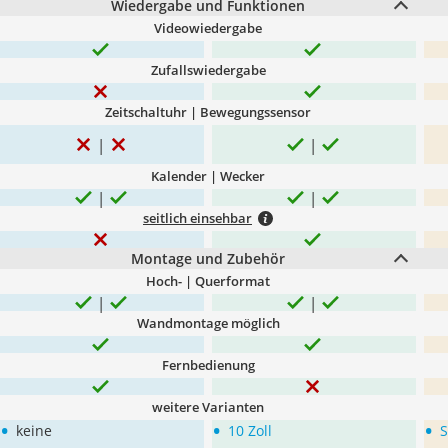
Wiedergabe und Funktionen
Videowiedergabe
Zufallswiedergabe
Zeitschaltuhr | Bewegungssensor
Kalender | Wecker
seitlich einsehbar
Montage und Zubehör
Hoch- | Querformat
Wandmontage möglich
Fernbedienung
weitere Varianten
•
•
•
keine
10 Zoll
S