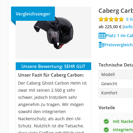
Caberg Car
Vergleichssieger
8 
ab 225,00 €
(
Sof
Platz 1 im Ca
Preisvergleic
Technische Deta
Unsere Bewertung:
SEHR GUT
Modell
Unser Fazit für Caberg Carbon:
Der Caberg Ghost Carbon Helm ist
Gewicht
zwar mit seinen 2.500 g sehr
Komfort
schwer, jedoch trotzdem sehr
angenehm zu tragen. Wir mögen
Vorteile
sowohl den integrierten
Nackenschutz, als auch den UV-
mit Nack
Schutz. Nützlich ist die Tatsache,
integrier
dass viele Größen erhältlich sind.