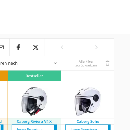
Alle Filter
eren nach
zurücksetzen
r
Bestseller
d
Caberg Riviera V4 X
Caberg Soho
Unsere Bewertung
Unsere Bewertung