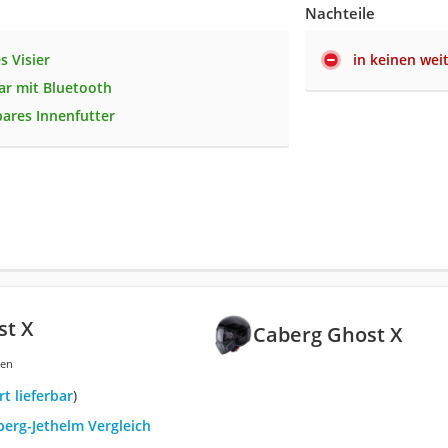
Nachteile
s Visier
in keinen wei
ar mit Bluetooth
ares Innenfutter
st X
Caberg Ghost X
gen
ort lieferbar
)
berg-Jethelm Vergleich