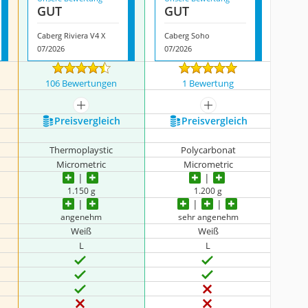
GUT
GUT
Caberg Riviera V4 X
Caberg Soho
07/2026
07/2026
106 Bewertungen
1 Bewertung
igen
mehr anzeigen
mehr anzeigen
Preis­vergleich
Preis­vergleich
Thermoplaystic
Polycarbonat
Micrometric
Micrometric
1.150 g
1.200 g
angenehm
sehr angenehm
Weiß
Weiß
L
L