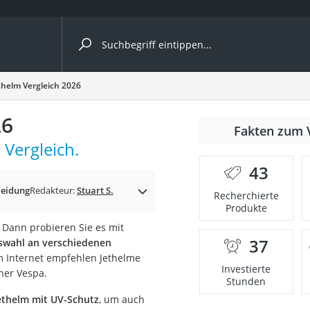
ergleiche nach Kategorie
thelm Vergleich 2026
ängerkupplung (4 Fahrräder)
26
Fakten zum 
nhängerkupplung)
Vergleich.
ahrräder
43
l)
eidung
Redakteur:
Stuart S.
Recherchierte
Produkte
 Dann probieren Sie es mit
ke
37
swahl an verschiedenen
im Internet empfehlen Jethelme
Investierte
ner Vespa.
Stunden
ethelm mit UV-Schutz
, um auch