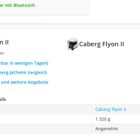
ar mit Bluetooth
 II
Caberg Flyon II
gen
ferbar in wenigen Tagen
)
berg-Jethelm Vergleich
h und weitere Angebote
ils
Caberg Flyon II
1.320 g
Angenehm