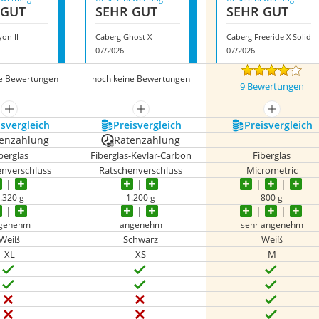
 GUT
SEHR GUT
SEHR GUT
yon II
Caberg Ghost X
Caberg Freeride X Solid
07/2026
07/2026
ne Bewertungen
noch keine Bewertungen
9 Bewertungen
mehr anzeigen
mehr anzeigen
mehr anze
s­vergleich
Preis­vergleich
Preis­vergleich
enzahlung
Ratenzahlung
berglas
Fiberglas-Kevlar-Carbon
Fiberglas
enverschluss
Ratschenverschluss
Micrometric
.320 g
1.200 g
800 g
genehm
angenehm
sehr angenehm
Weiß
Schwarz
Weiß
XL
XS
M