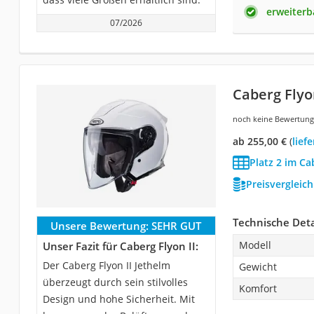
erweiterb
07/2026
Caberg Flyon
noch keine Bewertun
ab 255,00 €
(
Lie
Platz 2 im Ca
Preisvergleic
Technische Deta
Unsere Bewertung:
SEHR GUT
Modell
Unser Fazit für Caberg Flyon II:
Der Caberg Flyon II Jethelm
Gewicht
überzeugt durch sein stilvolles
Komfort
Design und hohe Sicherheit. Mit