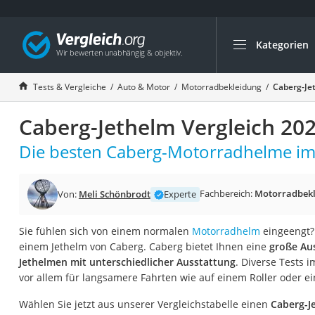
Kategorien
Die beliebtesten V
Auto & Motor
Tests & Vergleiche
Auto & Motor
Motorradbekleidung
Caberg-Je
Fahrradträger-Anh
Caberg-Jethelm Vergleich 20
Fahrradträger
Fahrradträger (A
Die besten Caberg-Motorradhelme im 
Fahrradträger 3 F
Benzinkanister (20 
Fachbereich:
Motorradbekl
Von:
Meli Schönbrodt
Experte
Dashcam
Sie fühlen sich von einem normalen
Motorradhelm
eingeengt?
Fahrradträger E-Bi
einem Jethelm von Caberg. Caberg bietet Ihnen eine
große Au
Benzinkanister
Jethelmen mit unterschiedlicher Ausstattung
. Diverse Tests 
vor allem für langsamere Fahrten wie auf einem Roller oder ei
Marderschreck
Wagenheber 3t
Wählen Sie jetzt aus unserer Vergleichstabelle einen
Caberg-J