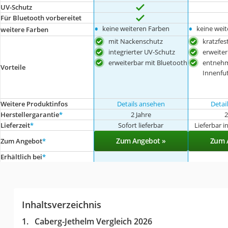
UV-Schutz
Für Bluetooth vorbereitet
•
•
keine weiteren Farben
keine wei
weitere Farben
mit Nackenschutz
kratzfest
integrierter UV-Schutz
erweiter
erweiterbar mit Bluetooth
entneh
Vorteile
Innenfut
Weitere Produktinfos
Details ansehen
Detai
Herstellergarantie
*
2 Jahre
2
Lieferzeit
*
Sofort lieferbar
Lieferbar 
Zum Angebot »
Zum 
Zum Angebot
*
Erhältlich bei
*
Inhaltsverzeichnis
Caberg-Jethelm Vergleich 2026