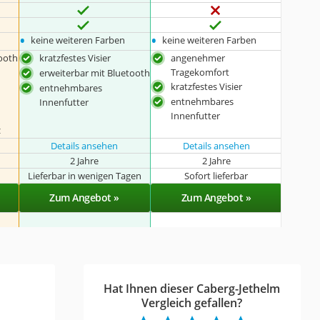
•
•
keine weiteren Farben
keine weiteren Farben
tooth
kratzfestes Visier
angenehmer
Tragekomfort
erweiterbar mit Bluetooth
kratzfestes Visier
entnehmbares
entnehmbares
Innenfutter
Innenfutter
z
Details ansehen
Details ansehen
2 Jahre
2 Jahre
Lieferbar in wenigen Tagen
Sofort lieferbar
Zum Angebot »
Zum Angebot »
Hat Ihnen dieser Caberg-Jethelm
Vergleich gefallen?