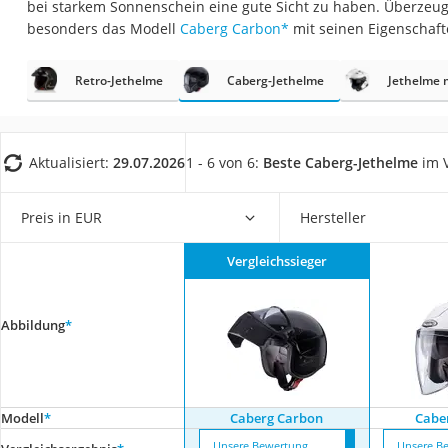
bei starkem Sonnenschein eine gute Sicht zu haben. Überzeugt
AGM-Batterie Woh
besonders das Modell
Caberg Carbon
*
mit seinen Eigenschaft
Thule-Fahrradträg
FM-Transmitter
Retro-Jethelme
Caberg-Jethelme
Jethelme 
Sommerreifen 205
Autobatterie-Lade
Aktualisiert:
29.07.2026
1 - 6 von 6:
Beste Caberg-Jethelme
im V
Starthilfe mit Kom
Alkoholtester
Preis in EUR
Hersteller
Felgenbaum
Vergleichssieger
Diesel-Additiv
Wagenheber
Abbildung
*
Service
Modell
*
Caberg Carbon
Caber
Unsere Bewertung
Unsere B