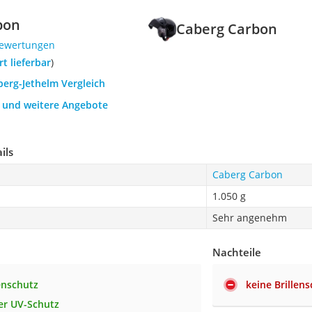
bon
Caberg Carbon
Bewertungen
ort lieferbar
)
berg-Jethelm Vergleich
h und weitere Angebote
ils
Caberg Carbon
1.050 g
Sehr angenehm
Nachteile
enschutz
keine Brillens
ter UV-Schutz