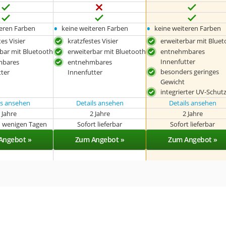
•
•
teren Farben
keine weiteren Farben
keine weiteren Farben
es Visier
kratzfestes Visier
erweiterbar mit Blue
bar mit Bluetooth
erweiterbar mit Bluetooth
entnehmbares
Innenfutter
mbares
entnehmbares
besonders geringes
ter
Innenfutter
Gewicht
integrierter UV-Schut
ls ansehen
Details ansehen
Details ansehen
 Jahre
2 Jahre
2 Jahre
in wenigen Tagen
Sofort lieferbar
Sofort lieferbar
Angebot »
Zum Angebot »
Zum Angebot »