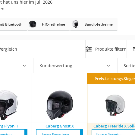
 hat uns hier im Juli 2026
nmobil
en.
er
mit Bluetooth
HJC-Jethelme
Bandit-Jethelme
/55 R16
gerät
ergleich
Produkte filtern
pressor
Kundenwertung
Sorti
Preis-Leistungs-Siege
g Flyon II
Caberg Ghost X
Caberg Freeride X Soli
ewertung
Unsere Bewertung
Unsere Bewertung