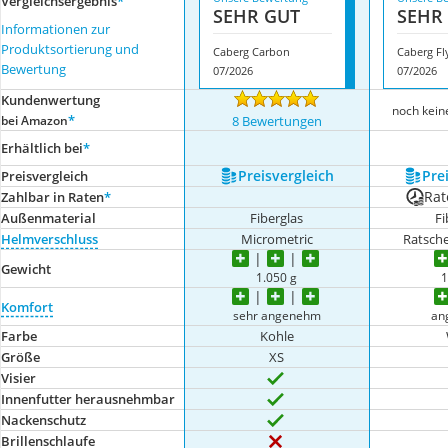
Vergleichsergebnis
*
SEHR GUT
SEHR
Informationen zur
Produktsortierung und
Caberg Carbon
Caberg Fl
Bewertung
07/2026
07/2026
Kundenwertung
noch kei
*
bei Amazon
8 Bewertungen
Erhältlich bei
*
Preis­vergleich
Prei
Preis­vergleich
Rat
Zahlbar in Raten
*
Außenmaterial
Fiberglas
Fi
Helmverschluss
Micrometric
Ratsch
Gewicht
1.050 g
1
Komfort
sehr angenehm
an
Farbe
Kohle
Größe
XS
Visier
Innenfutter herausnehmbar
Nackenschutz
Brillenschlaufe