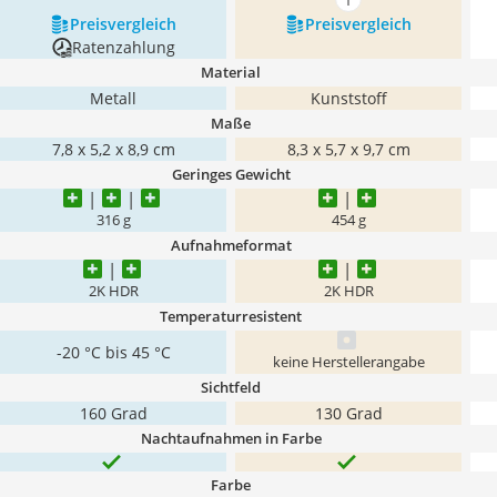
mehr anzeigen
Preis­vergleich
Preis­vergleich
Ratenzahlung
Material
Metall
Kunststoff
Maße
7,8 x 5,2 x 8,9 cm
8,3 x 5,7 x 9,7 cm
Geringes Gewicht
316 g
454 g
Aufnahmeformat
2K HDR
2K HDR
Temperaturresistent
-20 °C bis 45 °C
keine Herstellerangabe
Sichtfeld
160 Grad
130 Grad
Nachtaufnahmen in Farbe
Farbe