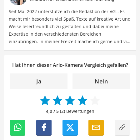
Seit Mai 2022 unterstütze ich die Redaktion der VGL. Es
macht mir besonders viel Spaß, Texte auf kreative Art und
Weise leserfreundlich zu gestalten und dabei meine
Expertise in den verschiedensten Bereichen
einzubringen. In meiner Freizeit mache ich gerne und viel
Sport und probiere dabei immer wieder neue Sportarten
aus. Als Lektorin liegt mein Fokus darauf, Texte auf ihre
Klarheit, Verständlichkeit und stilistische Korrektheit zu
Hat Ihnen dieser Arlo-Kamera Vergleich gefallen?
überprüfen. Mein Ziel ist es dabei, die Qualität und den
Ausdruck der Texte zu verbessern, um Ihnen eine
Ja
Nein
angenehme Leseerfahrung zu bieten. Durch meine
langjährige Erfahrung als Lektorin will ich vor allem dazu
beitragen, dass die Inhalte unserer Redaktion optimal
präsentiert werden und ihre volle Wirkung entfalten.
4,0 / 5
(2) Bewertungen