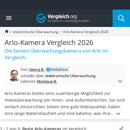
Die beliebtesten Vergleiche nach Kategorie
Vergleich
Baumarkt
Tresor feuerfest
elektronische Überwachung
Arlo-Kamera Vergleich 2026
Makita-Akku-Rasenmäher
Kappsäge
Arlo-Kamera Vergleich 2026
Smartes Türschloss
Die besten Überwachungskamera von Arlo im
Akku-Rasentrimmer
Vergleich.
Feuchtigkeitsmessgerät
Split-Klimaanlage 2 Innengeräte
Von:
Georg B.
Redakteur
Pelletofen
schreibt über:
elektronische Überwachung
Bohrmaschine
Lektorin:
Monique B.
Tiefbrunnenpumpe
Fliesenschneider
Arlo-Kameras bieten eine zuverlässige Möglichkeit zur
Hochdruckreiniger
Videoüberwachung von Innen- und Außenbereichen. Sie sind
Doppelschleifer
einfach einzurichten, bieten eine gute Videoqualität, haben
Überwachungskamera
eine lange Batterielaufzeit und sind kabellos, was ihre
Benzinrasenmäher mit Elektrostart
Platzierung und Nutzung flexibler macht. Ähnlich wie eine
Akku-Laubsauger
herkömmliche
Kamera für Anfänger
wird auch die Arlo-
1 - 2 von 6:
Beste Arlo-Kameras
im Vergleich