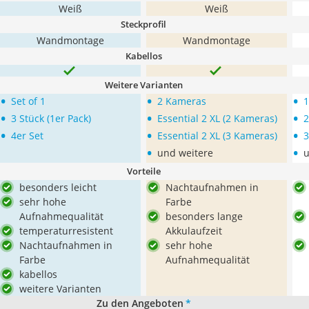
Weiß
Weiß
Steckprofil
Wandmontage
Wandmontage
Kabellos
Weitere Varianten
•
•
•
Set of 1
2 Kameras
1
•
•
•
3 Stück (1er Pack)
Essential 2 XL (2 Kameras)
2
•
•
•
4er Set
Essential 2 XL (3 Kameras)
3
•
•
und weitere
u
Vorteile
besonders leicht
Nachtaufnahmen in
sehr hohe
Farbe
Aufnahmequalität
besonders lange
temperaturresistent
Akkulaufzeit
Nachtaufnahmen in
sehr hohe
Farbe
Aufnahmequalität
kabellos
weitere Varianten
Zu den Angeboten
*