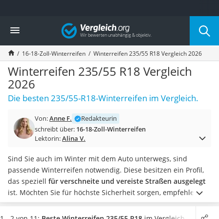
Die beliebtesten Vergleiche nach Kategorie
Vergleich
Auto & Motor
Fahrradträger-Anhängerkupplung (4 Fahrräder)
16-18-Zoll-Winterreifen
Winterreifen 235/55 R18 Vergleich 2026
Fahrradträger
Fahrradträger (Anhängerkupplung)
Winterreifen 235/55 R18 Vergleich
Fahrradträger 3 Fahrräder
2026
Benzinkanister (20 l)
Die besten 235/55-R18-Winterreifen im Vergleich.
Dashcam
Fahrradträger E-Bike
Von:
Anne F.
Redakteurin
Benzinkanister
schreibt über:
16-18-Zoll-Winterreifen
Marderschreck
Lektorin:
Alina V.
Wagenheber 3t
AGM-Batterie Wohnmobil
Sind Sie auch im Winter mit dem Auto unterwegs, sind
Thule-Fahrradträger
passende Winterreifen notwendig. Diese besitzen ein Profil,
FM-Transmitter
das speziell
für verschneite und vereiste Straßen ausgelegt
Sommerreifen 205/55 R16
ist. Möchten Sie für höchste Sicherheit sorgen, empfehlen
Autobatterie-Ladegerät
gängige Tests im Internet die zusätzliche Verwendung von
Starthilfe mit Kompressor
Schneeketten
.
Wählen Sie jetzt aus unserer Vergleichstabelle
1 - 2 von 11:
Beste Winterreifen 235/55 R18
im Vergleich