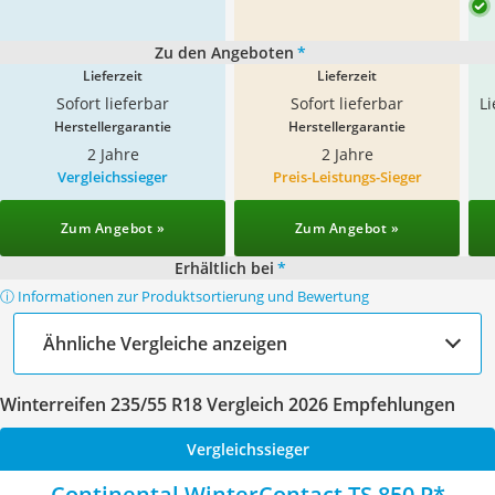
Zu den Angeboten
*
Lieferzeit
Lieferzeit
Sofort lieferbar
Sofort lieferbar
L
Herstellergarantie
Herstellergarantie
2 Jahre
2 Jahre
Vergleichssieger
Preis-Leistungs-Sieger
Zum Angebot »
Zum Angebot »
Erhältlich bei
*
ⓘ Informationen zur Produktsortierung und Bewertung
Ähnliche Vergleiche anzeigen
Winterreifen 235/55 R18 Vergleich 2026 Empfehlungen
Vergleichssieger
Continental WinterContact TS 850 P