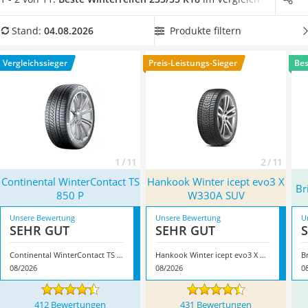
Alkoholtester
235/55-R18-Winterreifen mit sehr guter Nasshaftung
, um
Felgenbaum
einen möglichst kurzen Bremsweg zu garantieren. Überzeugt
Produkte filtern
Stand:
04.08.2026
Diesel-Additiv
hat uns hier im August 2026 besonders das Modell
Wagenheber
Continental WinterContact TS 850 P
*
mit seinen
Vergleichssieger
Preis-Leistungs-Sieger
Bes
Service
Eigenschaften.
1 / 11
2 / 11
Continental WinterContact TS
Hankook Winter icept evo3 X
Br
850 P
W330A SUV
Unsere Bewertung
Unsere Bewertung
U
SEHR GUT
SEHR GUT
Continental WinterContact TS 850 P
Hankook Winter icept evo3 X W330A SUV
B
08/2026
08/2026
0
412 Bewertungen
431 Bewertungen