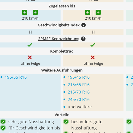
Zugelassen bis
210 km/h
210 km/h
Geschwindigkeitsindex
H
H
3PMSF-Kennzeichnung
Komplettrad
ohne Felge
ohne Felge
Weitere Ausführungen
•
•
•
195/55 R16
195/45 R16
2
•
•
215/65 R16
2
•
215/70 R16
•
245/70 R16
•
und weitere
Vorteile
sehr gute Nasshaftung
besonders gute
für Geschwindigkeiten bis
Nasshaftung