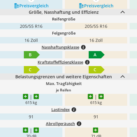
mehr anzeigen
mehr anzeigen
Preis­vergleich
Preis­vergleich
Größe, Nasshaftung und Effizienz
Reifengröße
205/55 R16
205/55 R16
Felgengröße
16 Zoll
16 Zoll
Nasshaftungsklasse
B
A
Kraftstoffeffizienzklasse
C
C
Belastungsgrenzen und weitere Eigenschaften
Max. Tragfähigkeit
je Reifen
615 kg
615 kg
Lastindex
91
91
Abrollgeräusch
70 dB
71 dB