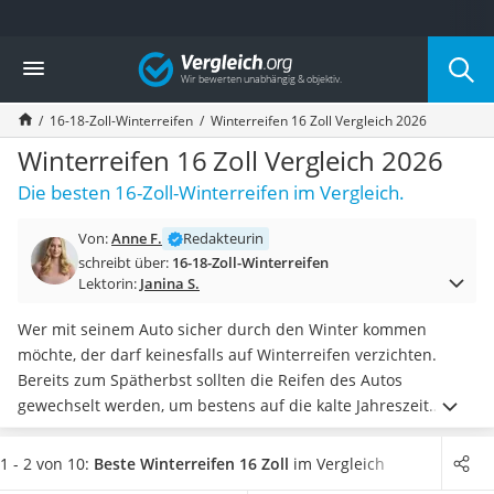
Die beliebtesten Vergleiche nach Kategorie
Vergleich
Auto & Motor
Fahrradträger-Anhängerkupplung (4 Fahrräder)
16-18-Zoll-Winterreifen
Winterreifen 16 Zoll Vergleich 2026
Fahrradträger
Fahrradträger (Anhängerkupplung)
Winterreifen 16 Zoll Vergleich 2026
Fahrradträger 3 Fahrräder
Die besten 16-Zoll-Winterreifen im Vergleich.
Benzinkanister (20 l)
Dashcam
Von:
Anne F.
Redakteurin
Fahrradträger E-Bike
schreibt über:
16-18-Zoll-Winterreifen
Benzinkanister
Lektorin:
Janina S.
Marderschreck
Wagenheber 3t
Wer mit seinem Auto sicher durch den Winter kommen
AGM-Batterie Wohnmobil
möchte, der darf keinesfalls auf Winterreifen verzichten.
Thule-Fahrradträger
Bereits zum Spätherbst sollten die Reifen des Autos
FM-Transmitter
gewechselt werden, um bestens auf die kalte Jahreszeit
Sommerreifen 205/55 R16
vorbereitet zu sein. Verschiedene Online-Tests zeigen , dass
Autobatterie-Ladegerät
es bei den unterschiedlichen Modellen teilweise erhebliche
1 - 2 von 10:
Beste Winterreifen 16 Zoll
im Vergleich
Starthilfe mit Kompressor
Unterschiede in den jeweiligen Eigenschaften gibt und so