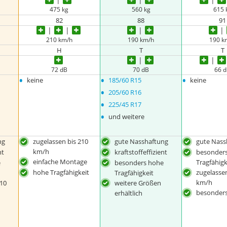
475 kg
560 kg
615 
82
88
91
210 km/h
190 km/h
190 k
H
T
T
72 dB
70 dB
66 
•
•
•
keine
185/60 R15
keine
•
205/60 R16
•
225/45 R17
•
und weitere
ng
zugelassen bis 210
gute Nasshaftung
gute Nass
km/h
nt
kraftstoffeffizient
besonder
einfache Montage
Tragfähigk
e
besonders hohe
hohe Tragfähigkeit
zugelassen
Tragfähigkeit
km/h
210
weitere Größen
besonders
erhältlich