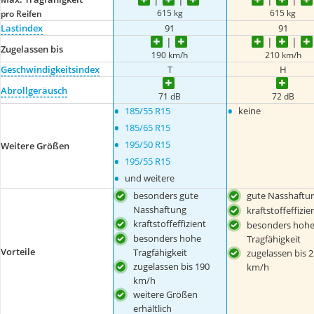
615 kg
615 kg
pro Reifen
Lastindex
91
91
Zugelassen bis
190 km/h
210 km/h
Geschwindigkeitsindex
T
H
Abrollgeräusch
71 dB
72 dB
•
•
185/55 R15
keine
•
185/65 R15
•
195/50 R15
Weitere Größen
•
195/55 R15
•
und weitere
besonders gute
gute Nasshaftu
Nasshaftung
kraftstoffeffizie
kraftstoffeffizient
besonders hoh
besonders hohe
Tragfähigkeit
Vorteile
Tragfähigkeit
zugelassen bis 
zugelassen bis 190
km/h
km/h
weitere Größen
erhältlich