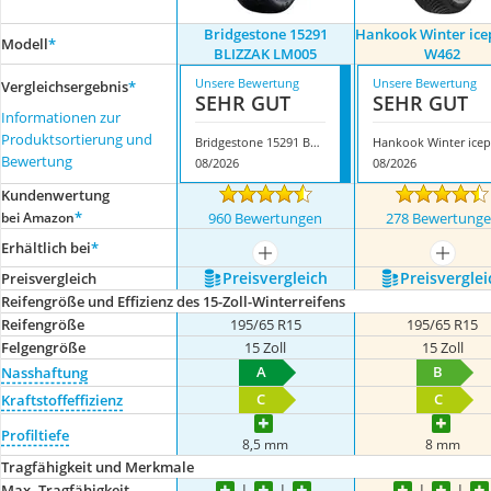
Bridgestone 15291
Hankook Winter ice
Modell
*
BLIZZAK LM005
W462
Unsere Bewertung
Unsere Bewertung
Vergleichsergebnis
*
SEHR GUT
SEHR GUT
Informationen zur
Produktsortierung und
Bridgestone 15291 BLIZZAK LM005
H
Bewertung
08/2026
08/2026
Kundenwertung
*
bei Amazon
960 Bewertungen
278 Bewertung
Erhältlich bei
*
mehr anzeigen
mehr a
Preis­vergleich
Preis­verglei
Preis­vergleich
Reifengröße und Effizienz des 15-Zoll-Winterreifens
Reifengröße
195/65 R15
195/65 R15
Felgengröße
15 Zoll
15 Zoll
A
B
Nasshaftung
C
C
Kraftstoffeffizienz
Profiltiefe
8,5 mm
8 mm
Tragfähigkeit und Merkmale
Max. Tragfähigkeit