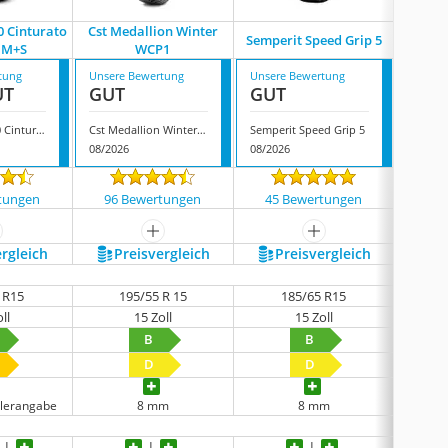
00 Cinturato
Cst ‎Medallion Winter
Nexen 
Semperit Speed Grip 5
 M+S
WCP1
tung
Unsere Bewertung
Unsere Bewertung
Unsere
UT
GUT
GUT
GUT
Pirelli 2687600 Cinturato Winter M+S
Cst ‎Medallion Winter WCP1
Semperit Speed Grip 5
08/2026
08/2026
08/202
tungen
96 Bewertungen
45 Bewertungen
566
ehr anzeigen
mehr anzeigen
mehr anzeigen
ergleich
Preis­vergleich
Preis­vergleich
P
 R15
195/55 R 15
185/65 R15
ll
15 Zoll
15 Zoll
B
B
D
D
llerangabe
8 mm
8 mm