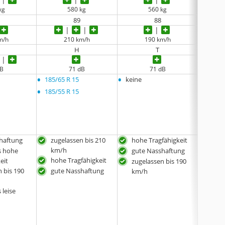
kg
580 kg
560 kg
89
88
m/h
210 km/h
190 km/h
H
T
dB
71 dB
71 dB
•
•
•
185/65 R 15
keine
175/6
•
•
185/55 R 15
185/5
•
185/6
•
195/5
•
und w
haftung
zugelassen bis 210
hohe Tragfähigkeit
sehr
km/h
s hohe
gute Nasshaftung
zuge
hohe Tragfähigkeit
eit
km/
zugelassen bis 190
 bis 190
gute Nasshaftung
wei
km/h
erhä
 leise