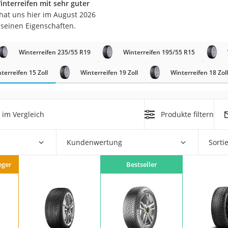
interreifen mit sehr guter
nmobil
hat uns hier im August 2026
er
 seinen Eigenschaften.
Winterreifen 235/55 R19
Winterreifen 195/55 R15
/55 R16
gerät
terreifen 15 Zoll
Winterreifen 19 Zoll
Winterreifen 18 Zoll
pressor
im Vergleich
Produkte filtern
Kundenwertung
Sorti
eger
Bestseller