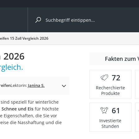
ergleiche nach Kategorie
eifen 15 Zoll Vergleich 2026
ängerkupplung (4 Fahrräder)
h 2026
Fakten zum 
nhängerkupplung)
gleich.
ahrräder
72
l)
reifen
Lektorin:
Janina S.
Recherchierte
Produkte
sind speziell für winterliche
ke
61
, Schnee und Eis
für höchste
e Eigenschaften, die Sie vor
Investierte
eise die Nasshaftung und die
Stunden