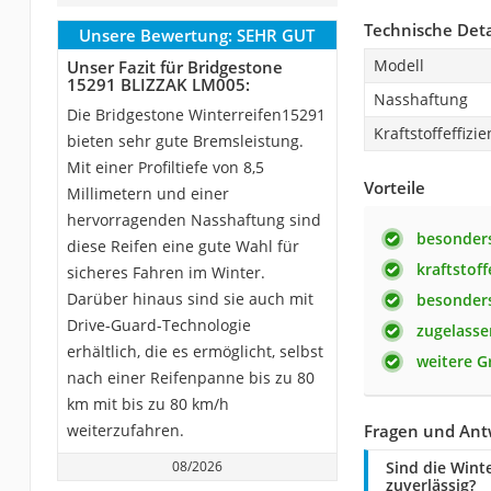
Technische Deta
Unsere Bewertung:
SEHR GUT
Modell
Unser Fazit für Bridgestone
15291 BLIZZAK LM005:
Nasshaftung
Die Bridgestone Winterreifen15291
Kraftstoffeffizie
bieten sehr gute Bremsleistung.
Mit einer Profiltiefe von 8,5
Vorteile
Millimetern und einer
hervorragenden Nasshaftung sind
besonder
diese Reifen eine gute Wahl für
kraftstoff
sicheres Fahren im Winter.
Darüber hinaus sind sie auch mit
besonders
Drive-Guard-Technologie
zugelasse
erhältlich, die es ermöglicht, selbst
weitere G
nach einer Reifenpanne bis zu 80
km mit bis zu 80 km/h
weiterzufahren.
Fragen und Ant
08/2026
Sind die Wint
zuverlässig?