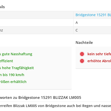
ils
Bridgestone 15291 B
A
nz
C
Nachteile
s gute Nasshaftung
kein sehr tief
effizient
erhöhte Abro
 hohe Tragfähigkeit
n bis 190 km/h
rößen erhältlich
worten zu Bridgestone 15291 BLIZZAK LM005
erreifen Blizzak LM005 von Bridgestone auch bei Regen und nass