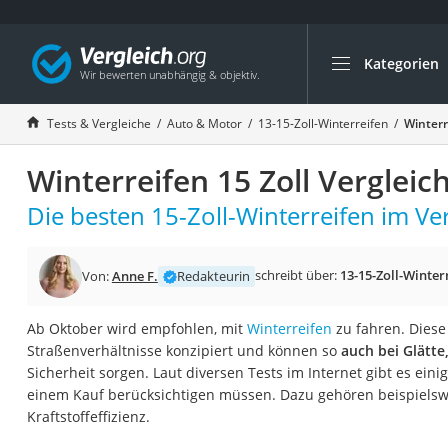
Kategorien
Die beliebtesten V
Auto & Motor
Tests & Vergleiche
Auto & Motor
13-15-Zoll-Winterreifen
Winterr
Fahrradträger-Anh
Winterreifen 15 Zoll Vergleic
Fahrradträger
Fahrradträger (A
Die besten 15-Zoll-Winterreifen im Ver
Fahrradträger 3 F
Benzinkanister (20 
schreibt über:
13-15-Zoll-Winter
Von:
Anne F.
Redakteurin
Dashcam
Ab Oktober wird empfohlen, mit
Winterreifen
zu fahren. Diese 
Fahrradträger E-Bi
Straßenverhältnisse konzipiert und können so
auch bei Glätte
Benzinkanister
Sicherheit sorgen. Laut diversen Tests im Internet gibt es einig
einem Kauf berücksichtigen müssen. Dazu gehören beispielsw
Marderschreck
Kraftstoffeffizienz.
Wagenheber 3t