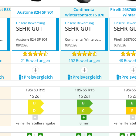
pt RS3
Continental
Pirelli 26876
Austone 82H SP 901
Wintercontact TS 870
Winter
Unsere Bewertung
Unsere Bewertung
Unsere Bewer
SEHR GUT
SEHR GUT
SEHR G
ankook Winter icept RS3 W462
Austone 82H SP 901
Continental Wintercontact TS 870
08/2026
08/2026
08/2026
en
21 Bewertungen
152 Bewertungen
48 Bewer
nzeigen
mehr anzeigen
mehr anzeigen
m
ch
Preis­vergleich
Preis­vergleich
Preis­v
195/50 R15
185/65 R15
195/65
15 Zoll
15 Zoll
15 Zo
D
B
B
D
C
E
keine Herstellerangabe
8 mm
keine Herste