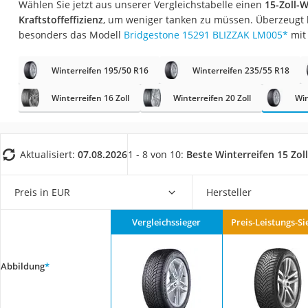
Wählen Sie jetzt aus unserer Vergleichstabelle einen
15-Zoll-W
AGM-Batterie Woh
Kraftstoffeffizienz
, um weniger tanken zu müssen. Überzeugt 
Thule-Fahrradträg
besonders das Modell
Bridgestone 15291 BLIZZAK LM005
*
mit
FM-Transmitter
Winterreifen 195/50 R16
Winterreifen 235/55 R18
Sommerreifen 205
Autobatterie-Lade
Winterreifen 16 Zoll
Winterreifen 20 Zoll
Win
Starthilfe mit Kom
Alkoholtester
Aktualisiert:
07.08.2026
1 - 8 von 10:
Beste Winterreifen 15 Zoll
Felgenbaum
Diesel-Additiv
Preis in EUR
Hersteller
Wagenheber
Vergleichssieger
Preis-Leistungs-Si
Service
Abbildung
*