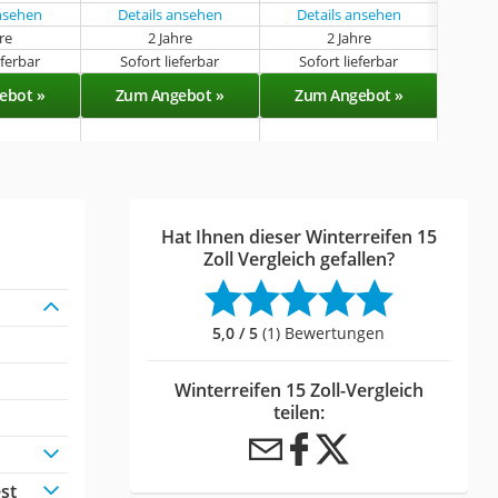
ansehen
Details ansehen
Details ansehen
Det
hre
2 Jahre
2 Jahre
eferbar
Sofort lieferbar
Sofort lieferbar
Sof
ebot »
Zum Angebot »
Zum Angebot »
Zu
Hat Ihnen dieser Winterreifen 15
Zoll Vergleich gefallen?
5,0 / 5
(1) Bewertungen
Winterreifen 15 Zoll-Vergleich
teilen:
st