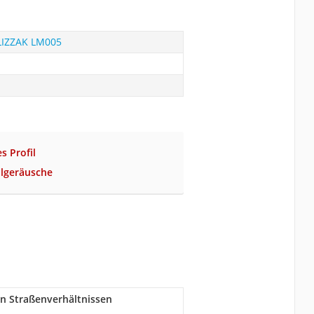
LIZZAK LM005
es Profil
llgeräusche
en Straßenverhältnissen