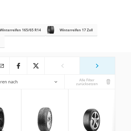
Winterreifen 165/65 R14
Winterreifen 17 Zoll
Alle Filter
eren nach
zurücksetzen