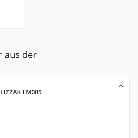
:
r aus der
BLIZZAK LM005