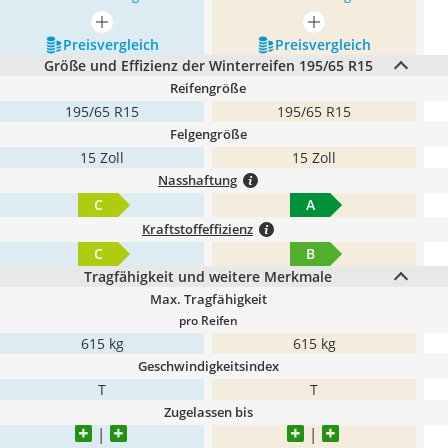
mehr anzeigen
mehr anzeigen
Preis­vergleich
Preis­vergleich
Größe und Effizienz der Winterreifen 195/65 R15
Reifengröße
195/65 R15
195/65 R15
Felgengröße
15 Zoll
15 Zoll
Nasshaftung
C
A
Kraftstoffeffizienz
C
B
Tragfähigkeit und weitere Merkmale
Max. Tragfähigkeit
pro Reifen
615 kg
615 kg
Geschwindigkeitsindex
T
T
Zugelassen bis