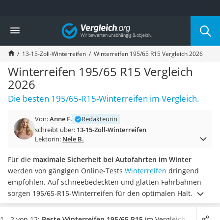
Die beliebtesten Vergleiche nach Kategorie
Vergleich
Auto & Motor
Fahrradträger-Anhängerkupplung (4 Fahrräder)
13-15-Zoll-Winterreifen
Winterreifen 195/65 R15 Vergleich 2026
Fahrradträger
Fahrradträger (Anhängerkupplung)
Winterreifen 195/65 R15 Vergleich
Fahrradträger 3 Fahrräder
2026
Benzinkanister (20 l)
Die besten 195/65-R15-Winterreifen im Vergleich.
Dashcam
Fahrradträger E-Bike
Von:
Anne F.
Redakteurin
Benzinkanister
schreibt über:
13-15-Zoll-Winterreifen
Marderschreck
Lektorin:
Nele B.
Wagenheber 3t
AGM-Batterie Wohnmobil
Für die
maximale Sicherheit bei Autofahrten im Winter
Thule-Fahrradträger
werden von gängigen Online-Tests
Winterreifen
dringend
FM-Transmitter
empfohlen. Auf schneebedeckten und glatten Fahrbahnen
Sommerreifen 205/55 R16
sorgen 195/65-R15-Winterreifen für den optimalen Halt. Ein
Autobatterie-Ladegerät
wichtiges Kriterium dabei ist die Nasshaftung. Diese gibt
Starthilfe mit Kompressor
Auskunft über die Länge des Bremsweges bei nasser
1 - 2 von 12:
Beste Winterreifen 195/65 R15
im Vergleich