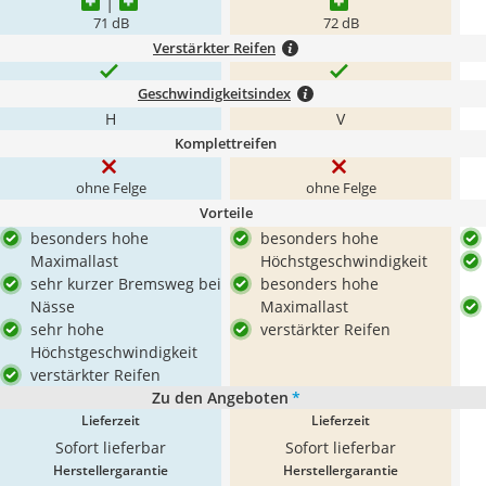
71 dB
72 dB
Verstärkter Reifen
Geschwindigkeitsindex
H
V
Komplettreifen
ohne Felge
ohne Felge
Vorteile
besonders hohe
besonders hohe
Maximallast
Höchstgeschwindigkeit
sehr kurzer Bremsweg bei
besonders hohe
Nässe
Maximallast
sehr hohe
verstärkter Reifen
Höchstgeschwindigkeit
verstärkter Reifen
Zu den Angeboten
*
Lieferzeit
Lieferzeit
Sofort lieferbar
Sofort lieferbar
Herstellergarantie
Herstellergarantie