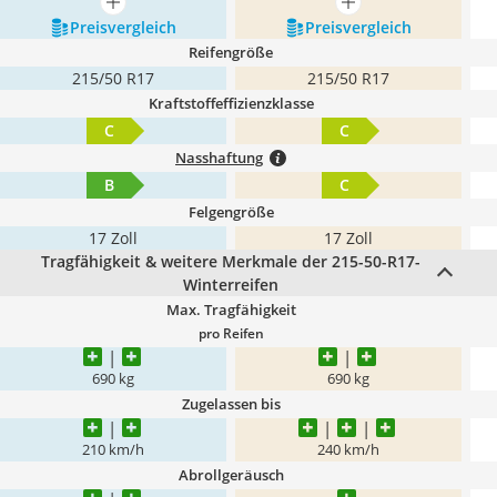
mehr anzeigen
mehr anzeigen
Preis­vergleich
Preis­vergleich
Reifengröße
215/50 R17
215/50 R17
Kraftstoffeffizienzklasse
C
C
Nasshaftung
B
C
Felgengröße
17 Zoll
17 Zoll
Tragfähigkeit & weitere Merkmale der 215-50-R17-
Winterreifen
Max. Tragfähigkeit
pro Reifen
690 kg
690 kg
Zugelassen bis
210 km/h
240 km/h
Abrollgeräusch