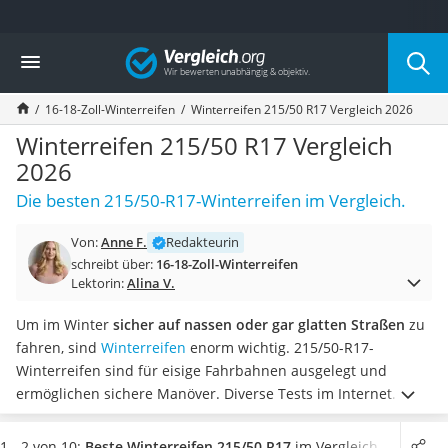
Die beliebtesten Vergleiche nach Kategorie
Vergleich
Auto & Motor
Fahrradträger-Anhängerkupplung (4 Fahrräder)
16-18-Zoll-Winterreifen
Winterreifen 215/50 R17 Vergleich 2026
Fahrradträger
Fahrradträger (Anhängerkupplung)
Winterreifen 215/50 R17 Vergleich
Fahrradträger 3 Fahrräder
2026
Benzinkanister (20 l)
Die besten 215/50-R17-Winterreifen im Vergleich.
Dashcam
Fahrradträger E-Bike
Von:
Anne F.
Redakteurin
Benzinkanister
schreibt über:
16-18-Zoll-Winterreifen
Marderschreck
Lektorin:
Alina V.
Wagenheber 3t
AGM-Batterie Wohnmobil
Um im Winter
sicher auf nassen oder gar glatten Straßen
zu
Thule-Fahrradträger
fahren, sind
Winterreifen
enorm wichtig. 215/50-R17-
FM-Transmitter
Winterreifen sind für eisige Fahrbahnen ausgelegt und
Sommerreifen 205/55 R16
ermöglichen sichere Manöver. Diverse Tests im Internet
Autobatterie-Ladegerät
empfehlen Winterreifen mit einer hohen
Starthilfe mit Kompressor
Kraftstoffeffizienzklasse, sodass möglichst wenig Kraftstoff
1 - 2 von 10:
Beste Winterreifen 215/50 R17
im Vergleich