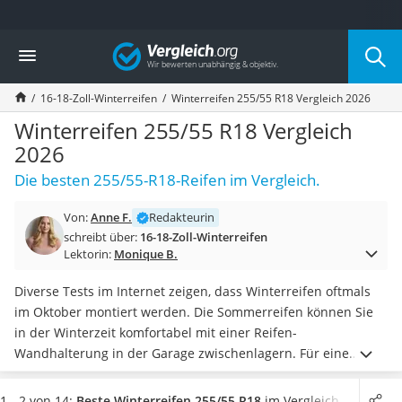
Die beliebtesten Vergleiche nach Kategorie
Vergleich
Auto & Motor
Fahrradträger-Anhängerkupplung (4 Fahrräder)
16-18-Zoll-Winterreifen
Winterreifen 255/55 R18 Vergleich 2026
Fahrradträger
Fahrradträger (Anhängerkupplung)
Winterreifen 255/55 R18 Vergleich
Fahrradträger 3 Fahrräder
2026
Benzinkanister (20 l)
Die besten 255/55-R18-Reifen im Vergleich.
Dashcam
Fahrradträger E-Bike
Von:
Anne F.
Redakteurin
Benzinkanister
schreibt über:
16-18-Zoll-Winterreifen
Marderschreck
Lektorin:
Monique B.
Wagenheber 3t
AGM-Batterie Wohnmobil
Diverse Tests im Internet zeigen, dass Winterreifen oftmals
Thule-Fahrradträger
im Oktober montiert werden. Die Sommerreifen können Sie
FM-Transmitter
in der Winterzeit komfortabel mit einer Reifen-
Sommerreifen 205/55 R16
Wandhalterung in der Garage zwischenlagern. Für eine
Autobatterie-Ladegerät
sichere Fahrt sollten Sie den
Reifendruck Ihrer 255/55-R18-
Starthilfe mit Kompressor
Winterreifen regelmäßig messen
und mithilfe von einem
1 - 2 von 14:
Beste Winterreifen 255/55 R18
im Vergleich