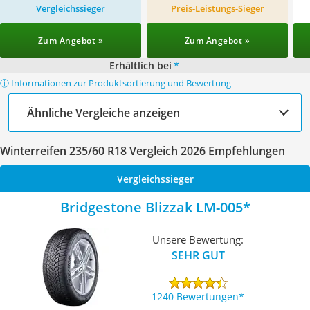
Vergleichssieger
Preis-Leistungs-Sieger
Zum Angebot »
Zum Angebot »
Erhältlich bei
*
ⓘ Informationen zur Produktsortierung und Bewertung
Ähnliche Vergleiche anzeigen
Winterreifen 235/60 R18 Vergleich 2026 Empfehlungen
Vergleichssieger
Bridgestone Blizzak LM-005
Unsere Bewertung:
SEHR GUT
1240 Bewertungen