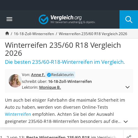
Die beliebtesten Vergleiche nach Kategorie
Vergleich
Auto & Motor
Fahrradträger-Anhängerkupplung (4 Fahrräder)
16-18-Zoll-Winterreifen
Winterreifen 235/60 R18 Vergleich 2026
Fahrradträger
Fahrradträger (Anhängerkupplung)
Winterreifen 235/60 R18 Vergleich
Fahrradträger 3 Fahrräder
2026
Benzinkanister (20 l)
Die besten 235/60-R18-Winterreifen im Vergleich.
Dashcam
Fahrradträger E-Bike
Von:
Anne F.
Redakteurin
Benzinkanister
schreibt über:
16-18-Zoll-Winterreifen
Marderschreck
Lektorin:
Monique B.
Wagenheber 3t
AGM-Batterie Wohnmobil
Um auch bei eisiger Fahrbahn die maximale Sicherheit im
Thule-Fahrradträger
Auto zu haben, werden von diversen Online-Tests
FM-Transmitter
Winterreifen
empfohlen. Achten Sie bei der Auswahl
Sommerreifen 205/55 R16
geeigneter 235/60-R18-Winterreifen besonders auf die
Autobatterie-Ladegerät
Nasshaftung, welche die
Länge des Bremsweges auf nassem
Starthilfe mit Kompressor
Untergrund
angibt. Ebenfalls ein Entscheidungskriterium
1 - 2 von 13:
Beste Winterreifen 235/60 R18
im Vergleich