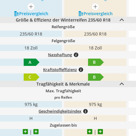
mehr anzeigen
mehr anzeigen
Preis­vergleich
Preis­vergleich
Größe & Effizienz der Winterreifen 235/60 R18
Reifengröße
235/60 R18
235/60 R18
Felgengröße
18 Zoll
18 Zoll
Nasshaftung
A
B
Kraftstoffeffizienz
C
B
Tragfähigkeit & Merkmale
Max. Tragfähigkeit
pro Reifen
975 kg
975 kg
Geschwindigkeitsindex
H
H
Zugelassen bis