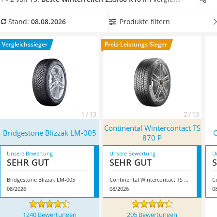
Alkoholtester
kann die Lautstärke des Abrollgeräusches der Reifen sein.
Felgenbaum
Wählen Sie jetzt aus unserer Produkttabelle
einen
Produkte filtern
Stand:
08.08.2026
Diesel-Additiv
verstärkten 235/60-R18-Winterreifen
, um eine maximale
Wagenheber
Robustheit zu gewährleisten. Überzeugt hat uns hier im
Vergleichssieger
Preis-Leistungs-Sieger
Service
August 2026 besonders das Modell
Bridgestone Blizzak LM-
005
*
mit seinen Eigenschaften.
1 / 13
2 / 13
Continental Wintercontact TS
Bridgestone Blizzak LM-005
C
870 P
Unsere Bewertung
Unsere Bewertung
U
SEHR GUT
SEHR GUT
Bridgestone Blizzak LM-005
Continental Wintercontact TS 870 P
C
08/2026
08/2026
0
1240 Bewertungen
205 Bewertungen