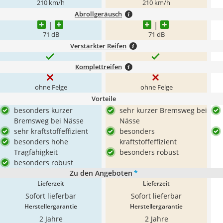
210 km/h
210 km/h
Abrollgeräusch
71 dB
71 dB
Verstärkter Reifen
Komplettreifen
ohne Felge
ohne Felge
Vorteile
besonders kurzer
sehr kurzer Bremsweg bei
Bremsweg bei Nässe
Nässe
sehr kraftstoffeffizient
besonders
besonders hohe
kraftstoffeffizient
Tragfähigkeit
besonders robust
besonders robust
Zu den Angeboten
*
Lieferzeit
Lieferzeit
Sofort lieferbar
Sofort lieferbar
Herstellergarantie
Herstellergarantie
2 Jahre
2 Jahre